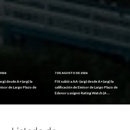
7 DE AGOSTO DE 2026
7 DE AGOSTO D
 la
FIX subió a AA-(arg) desde A+(arg) la
FIX subió a AA
zo de
calificación de Emisor de Largo Plazo de
calificación d
Edenor y asignó Rating Watch (A ...
EDESA