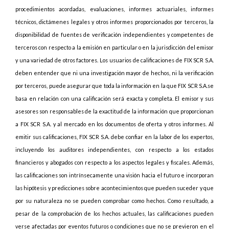
procedimientos acordadas, evaluaciones, informes actuariales, informes
técnicos, dictámenes legales y otros informes proporcionados por terceros, la
disponibilidad de fuentes de verificación independientes y competentes de
terceros con respecto a la emisión en particular o en la jurisdicción del emisor
y una variedad de otros factores. Los usuarios de calificaciones de FIX SCR S.A.
deben entender que ni una investigación mayor de hechos, ni la verificación
por terceros, puede asegurar que toda la información en la que FIX SCR S.A.se
basa en relación con una calificación será exacta y completa. El emisor y sus
asesores son responsables de la exactitud de la información que proporcionan
a FIX SCR S.A. y al mercado en los documentos de oferta y otros informes. Al
emitir sus calificaciones, FIX SCR S.A. debe confiar en la labor de los expertos,
incluyendo los auditores independientes, con respecto a los estados
financieros y abogados con respecto a los aspectos legales y fiscales. Además,
las calificaciones son intrínsecamente una visión hacia el futuro e incorporan
las hipótesis y predicciones sobre acontecimientos que pueden suceder y que
por su naturaleza no se pueden comprobar como hechos. Como resultado, a
pesar de la comprobación de los hechos actuales, las calificaciones pueden
verse afectadas por eventos futuros o condiciones que no se previeron en el