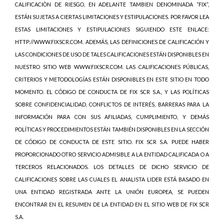
CALIFICACIÒN DE RIESGO, EN ADELANTE TAMBIEN DENOMINADA “FIX”,
ESTÁN SUJETAS A CIERTAS LIMITACIONES Y ESTIPULACIONES. POR FAVOR LEA
ESTAS LIMITACIONES Y ESTIPULACIONES SIGUIENDO ESTE ENLACE:
HTTP://WWW.FIXSCR.COM. ADEMÁS, LAS DEFINICIONES DE CALIFICACIÓN Y
LAS CONDICIONES DE USO DE TALES CALIFICACIONES ESTÁN DISPONIBLES EN
NUESTRO SITIO WEB WWW.FIXSCR.COM. LAS CALIFICACIONES PÚBLICAS,
CRITERIOS Y METODOLOGÍAS ESTÁN DISPONIBLES EN ESTE SITIO EN TODO
MOMENTO. EL CÓDIGO DE CONDUCTA DE FIX SCR S.A., Y LAS POLÍTICAS
SOBRE CONFIDENCIALIDAD, CONFLICTOS DE INTERÉS, BARRERAS PARA LA
INFORMACIÓN PARA CON SUS AFILIADAS, CUMPLIMIENTO, Y DEMÁS
POLÍTICAS Y PROCEDIMIENTOS ESTÁN TAMBIÉN DISPONIBLES EN LA SECCIÓN
DE CÓDIGO DE CONDUCTA DE ESTE SITIO. FIX SCR S.A. PUEDE HABER
PROPORCIONADO OTRO SERVICIO ADMISIBLE A LA ENTIDAD CALIFICADA O A
TERCEROS RELACIONADOS. LOS DETALLES DE DICHO SERVICIO DE
CALIFICACIONES SOBRE LAS CUALES EL ANALISTA LIDER ESTÁ BASADO EN
UNA ENTIDAD REGISTRADA ANTE LA UNIÓN EUROPEA, SE PUEDEN
ENCONTRAR EN EL RESUMEN DE LA ENTIDAD EN EL SITIO WEB DE FIX SCR
S.A.