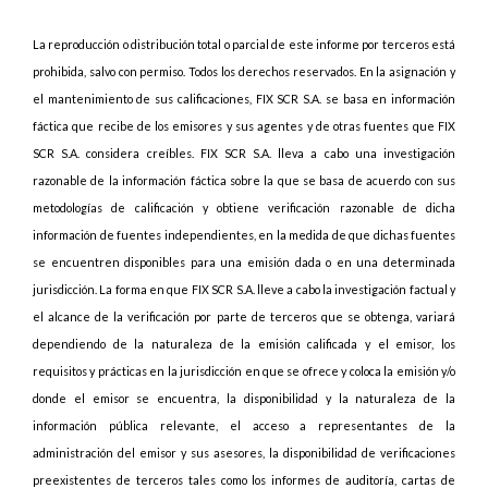
La reproducción o distribución total o parcial de este informe por terceros está
prohibida, salvo con permiso. Todos los derechos reservados. En la asignación y
el mantenimiento de sus calificaciones, FIX SCR S.A. se basa en información
fáctica que recibe de los emisores y sus agentes y de otras fuentes que FIX
SCR S.A. considera creíbles. FIX SCR S.A. lleva a cabo una investigación
razonable de la información fáctica sobre la que se basa de acuerdo con sus
metodologías de calificación y obtiene verificación razonable de dicha
información de fuentes independientes, en la medida de que dichas fuentes
se encuentren disponibles para una emisión dada o en una determinada
jurisdicción. La forma en que FIX SCR S.A. lleve a cabo la investigación factual y
el alcance de la verificación por parte de terceros que se obtenga, variará
dependiendo de la naturaleza de la emisión calificada y el emisor, los
requisitos y prácticas en la jurisdicción en que se ofrece y coloca la emisión y/o
donde el emisor se encuentra, la disponibilidad y la naturaleza de la
información pública relevante, el acceso a representantes de la
administración del emisor y sus asesores, la disponibilidad de verificaciones
preexistentes de terceros tales como los informes de auditoría, cartas de