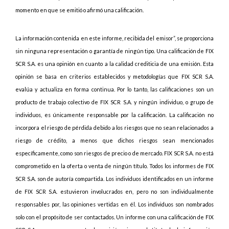
momento en que se emitió o afirmó una calificación.
La información contenida en este informe, recibida del emisor”, se proporciona
sin ninguna representación o garantía de ningún tipo. Una calificación de FIX
SCR S.A. es una opinión en cuanto a la calidad crediticia de una emisión. Esta
opinión se basa en criterios establecidos y metodologías que FIX SCR S.A.
evalúa y actualiza en forma continua. Por lo tanto, las calificaciones son un
producto de trabajo colectivo de FIX SCR S.A. y ningún individuo, o grupo de
individuos, es únicamente responsable por la calificación. La calificación no
incorpora el riesgo de pérdida debido a los riesgos que no sean relacionados a
riesgo de crédito, a menos que dichos riesgos sean mencionados
específicamente, como son riesgos de precio o de mercado. FIX SCR S.A. no está
comprometido en la oferta o venta de ningún título. Todos los informes de FIX
SCR S.A. son de autoría compartida. Los individuos identificados en un informe
de FIX SCR S.A. estuvieron involucrados en, pero no son individualmente
responsables por, las opiniones vertidas en él. Los individuos son nombrados
solo con el propósito de ser contactados. Un informe con una calificación de FIX