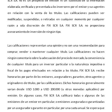
SCR S.A. no es un prospecto de emisión ni un substituto de la información
elaborada, verificada y presentada a los inversores por el emisor y sus agentes
en relación con la venta de los títulos. Las calificaciones pueden ser
modificadas, suspendidas, o retiradas en cualquier momento por cualquier
razón a sola discreción de FIX SCR S.A. FIX SCR S.A. no proporciona
asesoramiento de inversión de ningún tipo.
Las calificaciones representan una opinión y no son una recomendación para
comprar, vender o mantener cualquier título. Las calificaciones no hacen
ningún comentario sobre la adecuación del precio de mercado, la conveniencia
de cualquier título para un inversor particular o la naturaleza impositiva o
fiscal de los pagos efectuados en relación a los títulos. FIX SCR S.A. recibe
honorarios por parte de los emisores, aseguradores, garantes, otros agentes y
originadores de títulos, por las calificaciones. Dichos honorarios generalmente
varían desde USD 1.000 a USD 200.000 (u otras monedas aplicables) por
emisión. En algunos casos, FIX SCR S.A. calificará todas o algunas de las
emisiones de un emisor en particular, o emisiones aseguradas o garantizadas
por un asegurador o garante en particular, por una cuota anual. Se espera que