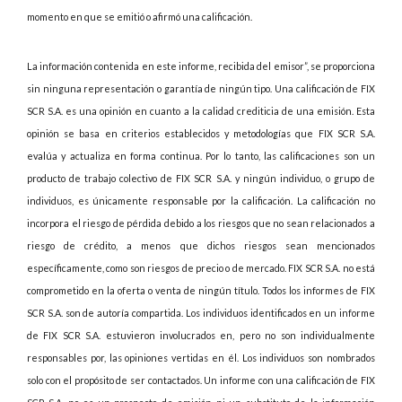
momento en que se emitió o afirmó una calificación.
La información contenida en este informe, recibida del emisor”, se proporciona
sin ninguna representación o garantía de ningún tipo. Una calificación de FIX
SCR S.A. es una opinión en cuanto a la calidad crediticia de una emisión. Esta
opinión se basa en criterios establecidos y metodologías que FIX SCR S.A.
evalúa y actualiza en forma continua. Por lo tanto, las calificaciones son un
producto de trabajo colectivo de FIX SCR S.A. y ningún individuo, o grupo de
individuos, es únicamente responsable por la calificación. La calificación no
incorpora el riesgo de pérdida debido a los riesgos que no sean relacionados a
riesgo de crédito, a menos que dichos riesgos sean mencionados
específicamente, como son riesgos de precio o de mercado. FIX SCR S.A. no está
comprometido en la oferta o venta de ningún título. Todos los informes de FIX
SCR S.A. son de autoría compartida. Los individuos identificados en un informe
de FIX SCR S.A. estuvieron involucrados en, pero no son individualmente
responsables por, las opiniones vertidas en él. Los individuos son nombrados
solo con el propósito de ser contactados. Un informe con una calificación de FIX