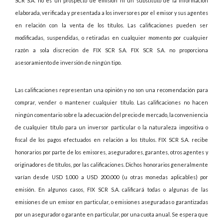
SCR S.A. no es un prospecto de emisión ni un substituto de la información
elaborada, verificada y presentada a los inversores por el emisor y sus agentes
en relación con la venta de los títulos. Las calificaciones pueden ser
modificadas, suspendidas, o retiradas en cualquier momento por cualquier
razón a sola discreción de FIX SCR S.A. FIX SCR S.A. no proporciona
asesoramiento de inversión de ningún tipo.
Las calificaciones representan una opinión y no son una recomendación para
comprar, vender o mantener cualquier título. Las calificaciones no hacen
ningún comentario sobre la adecuación del precio de mercado, la conveniencia
de cualquier título para un inversor particular o la naturaleza impositiva o
fiscal de los pagos efectuados en relación a los títulos. FIX SCR S.A. recibe
honorarios por parte de los emisores, aseguradores, garantes, otros agentes y
originadores de títulos, por las calificaciones. Dichos honorarios generalmente
varían desde USD 1.000 a USD 200.000 (u otras monedas aplicables) por
emisión. En algunos casos, FIX SCR S.A. calificará todas o algunas de las
emisiones de un emisor en particular, o emisiones aseguradas o garantizadas
por un asegurador o garante en particular, por una cuota anual. Se espera que