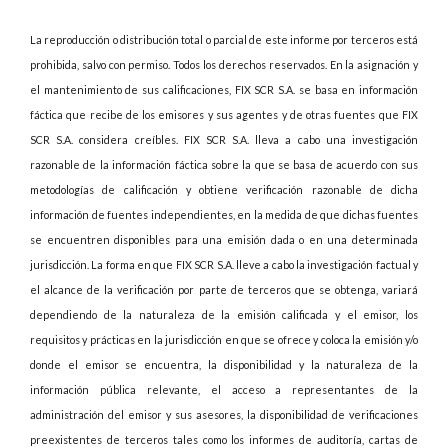
La reproducción o distribución total o parcial de este informe por terceros está
prohibida, salvo con permiso. Todos los derechos reservados. En la asignación y
el mantenimiento de sus calificaciones, FIX SCR S.A. se basa en información
fáctica que recibe de los emisores y sus agentes y de otras fuentes que FIX
SCR S.A. considera creíbles. FIX SCR S.A. lleva a cabo una investigación
razonable de la información fáctica sobre la que se basa de acuerdo con sus
metodologías de calificación y obtiene verificación razonable de dicha
información de fuentes independientes, en la medida de que dichas fuentes
se encuentren disponibles para una emisión dada o en una determinada
jurisdicción. La forma en que FIX SCR S.A. lleve a cabo la investigación factual y
el alcance de la verificación por parte de terceros que se obtenga, variará
dependiendo de la naturaleza de la emisión calificada y el emisor, los
requisitos y prácticas en la jurisdicción en que se ofrece y coloca la emisión y/o
donde el emisor se encuentra, la disponibilidad y la naturaleza de la
información pública relevante, el acceso a representantes de la
administración del emisor y sus asesores, la disponibilidad de verificaciones
preexistentes de terceros tales como los informes de auditoría, cartas de