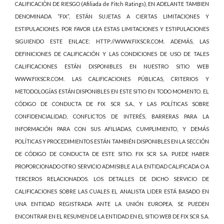
CALIFICACIÒN DE RIESGO (Afiliada de Fitch Ratings), EN ADELANTE TAMBIEN
DENOMINADA “FIX”, ESTÁN SUJETAS A CIERTAS LIMITACIONES Y
ESTIPULACIONES. POR FAVOR LEA ESTAS LIMITACIONES Y ESTIPULACIONES
SIGUIENDO ESTE ENLACE: HTTP://WWW.FIXSCR.COM. ADEMÁS, LAS
DEFINICIONES DE CALIFICACIÓN Y LAS CONDICIONES DE USO DE TALES
CALIFICACIONES ESTÁN DISPONIBLES EN NUESTRO SITIO WEB
WWW.FIXSCR.COM. LAS CALIFICACIONES PÚBLICAS, CRITERIOS Y
METODOLOGÍAS ESTÁN DISPONIBLES EN ESTE SITIO EN TODO MOMENTO. EL
CÓDIGO DE CONDUCTA DE FIX SCR S.A., Y LAS POLÍTICAS SOBRE
CONFIDENCIALIDAD, CONFLICTOS DE INTERÉS, BARRERAS PARA LA
INFORMACIÓN PARA CON SUS AFILIADAS, CUMPLIMIENTO, Y DEMÁS
POLÍTICAS Y PROCEDIMIENTOS ESTÁN TAMBIÉN DISPONIBLES EN LA SECCIÓN
DE CÓDIGO DE CONDUCTA DE ESTE SITIO. FIX SCR S.A. PUEDE HABER
PROPORCIONADO OTRO SERVICIO ADMISIBLE A LA ENTIDAD CALIFICADA O A
TERCEROS RELACIONADOS. LOS DETALLES DE DICHO SERVICIO DE
CALIFICACIONES SOBRE LAS CUALES EL ANALISTA LIDER ESTÁ BASADO EN
UNA ENTIDAD REGISTRADA ANTE LA UNIÓN EUROPEA, SE PUEDEN
ENCONTRAR EN EL RESUMEN DE LA ENTIDAD EN EL SITIO WEB DE FIX SCR S.A.