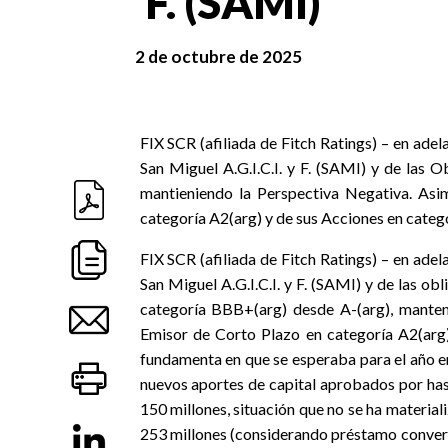
F. (SAMI)
2 de octubre de 2025
FIX SCR (afiliada de Fitch Ratings) – en adel
San Miguel A.G.I.C.I. y F. (SAMI) y de las 
mantieniendo la Perspectiva Negativa. Asi
categoría A2(arg) y de sus Acciones en catego
FIX SCR (afiliada de Fitch Ratings) – en adel
San Miguel A.G.I.C.I. y F. (SAMI) y de las o
categoría BBB+(arg) desde A-(arg), manteni
Emisor de Corto Plazo en categoría A2(arg) 
fundamenta en que se esperaba para el año en
nuevos aportes de capital aprobados por has
150 millones, situación que no se ha material
253 millones (considerando préstamo converti