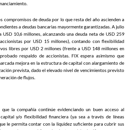
inanciamiento.
los compromisos de deuda por lo que resta del año ascienden a
dientes a deudas bancarias mayormente garantizadas. A julio
iza USD 10,6 millones, alcanzando una deuda neta de USD 259
accionistas por USD 15 millones), contando con flexibilidad
ivos libres por USD 2 millones (frente a USD 148 millones en
n probado respaldo de accionistas. FIX espera asimismo que
arcada mejora en la estructura de capital con alargamiento de
zación prevista, dado el elevado nivel de vencimientos previsto
eración de flujos.
de que la compañía continúe evidenciando un buen acceso al
apital y/o flexibilidad financiera (ya sea a través de líneas
e le permita contar con la liquidez suficiente para cubrir sus