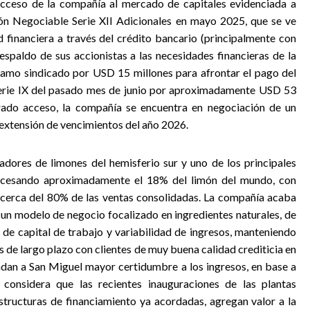
acceso de la compañía al mercado de capitales evidenciada a
ión Negociable Serie XII Adicionales en mayo 2025, que se ve
d financiera a través del crédito bancario (principalmente con
respaldo de sus accionistas a las necesidades financieras de la
tamo sindicado por USD 15 millones para afrontar el pago del
erie IX del pasado mes de junio por aproximadamente USD 53
rado acceso, la compañía se encuentra en negociación de un
 extensión de vencimientos del año 2026
.
adores de limones del hemisferio sur y uno de los principales
rocesando aproximadamente el 18% del limón del mundo, con
 cerca del 80% de las ventas consolidadas. La compañía acaba
a un modelo de negocio focalizado en ingredientes naturales, de
e capital de trabajo y variabilidad de ingresos, manteniendo
s de largo plazo con clientes de muy buena calidad crediticia en
indan a San Miguel mayor certidumbre a los ingresos, en base a
 considera que las recientes inauguraciones de las plantas
tructuras de financiamiento ya acordadas, agregan valor a la