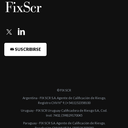
SUSCRIBIRSE
© FIX SCR
Argentina - FIX SCR S.A. Agente de Calificación de Riesgo,
Registro CNV N° 9, (+5411)52358100
Uruguay - FIX SCR Uruguay Calificadora de Riesgo S.A., Cod.
Inst: 7402, (598)29170045
Paraguay - FIX SCR S.A. Agente de Calificación de Riesgo,
Resolución CNV Nº 1E/16, (595)21203030