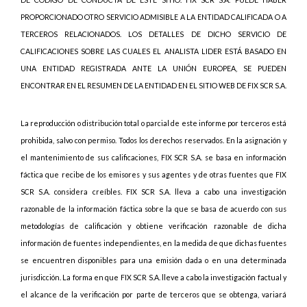
PROPORCIONADO OTRO SERVICIO ADMISIBLE A LA ENTIDAD CALIFICADA O A
TERCEROS RELACIONADOS. LOS DETALLES DE DICHO SERVICIO DE
CALIFICACIONES SOBRE LAS CUALES EL ANALISTA LIDER ESTÁ BASADO EN
UNA ENTIDAD REGISTRADA ANTE LA UNIÓN EUROPEA, SE PUEDEN
ENCONTRAR EN EL RESUMEN DE LA ENTIDAD EN EL SITIO WEB DE FIX SCR S.A.
La reproducción o distribución total o parcial de este informe por terceros está
prohibida, salvo con permiso. Todos los derechos reservados. En la asignación y
el mantenimiento de sus calificaciones, FIX SCR S.A. se basa en información
fáctica que recibe de los emisores y sus agentes y de otras fuentes que FIX
SCR S.A. considera creíbles. FIX SCR S.A. lleva a cabo una investigación
razonable de la información fáctica sobre la que se basa de acuerdo con sus
metodologías de calificación y obtiene verificación razonable de dicha
información de fuentes independientes, en la medida de que dichas fuentes
se encuentren disponibles para una emisión dada o en una determinada
jurisdicción. La forma en que FIX SCR S.A. lleve a cabo la investigación factual y
el alcance de la verificación por parte de terceros que se obtenga, variará