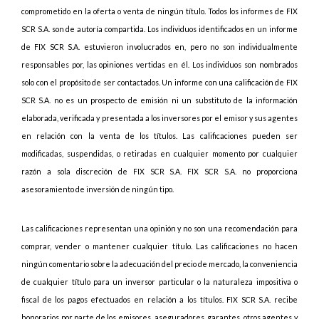
comprometido en la oferta o venta de ningún título. Todos los informes de FIX
SCR S.A. son de autoría compartida. Los individuos identificados en un informe
de FIX SCR S.A. estuvieron involucrados en, pero no son individualmente
responsables por, las opiniones vertidas en él. Los individuos son nombrados
solo con el propósito de ser contactados. Un informe con una calificación de FIX
SCR S.A. no es un prospecto de emisión ni un substituto de la información
elaborada, verificada y presentada a los inversores por el emisor y sus agentes
en relación con la venta de los títulos. Las calificaciones pueden ser
modificadas, suspendidas, o retiradas en cualquier momento por cualquier
razón a sola discreción de FIX SCR S.A. FIX SCR S.A. no proporciona
asesoramiento de inversión de ningún tipo.
Las calificaciones representan una opinión y no son una recomendación para
comprar, vender o mantener cualquier título. Las calificaciones no hacen
ningún comentario sobre la adecuación del precio de mercado, la conveniencia
de cualquier título para un inversor particular o la naturaleza impositiva o
fiscal de los pagos efectuados en relación a los títulos. FIX SCR S.A. recibe
honorarios por parte de los emisores, aseguradores, garantes, otros agentes y