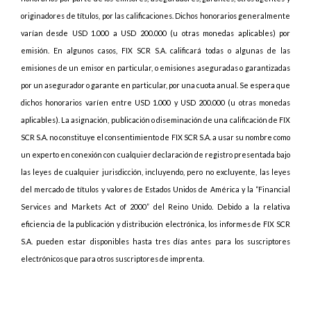
originadores de títulos, por las calificaciones. Dichos honorarios generalmente
varían desde USD 1.000 a USD 200.000 (u otras monedas aplicables) por
emisión. En algunos casos, FIX SCR S.A. calificará todas o algunas de las
emisiones de un emisor en particular, o emisiones aseguradas o garantizadas
por un asegurador o garante en particular, por una cuota anual. Se espera que
dichos honorarios varíen entre USD 1.000 y USD 200.000 (u otras monedas
aplicables). La asignación, publicación o diseminación de una calificación de FIX
SCR S.A. no constituye el consentimiento de FIX SCR S.A. a usar su nombre como
un experto en conexión con cualquier declaración de registro presentada bajo
las leyes de cualquier jurisdicción, incluyendo, pero no excluyente, las leyes
del mercado de títulos y valores de Estados Unidos de América y la “Financial
Services and Markets Act of 2000” del Reino Unido. Debido a la relativa
eficiencia de la publicación y distribución electrónica, los informes de FIX SCR
S.A. pueden estar disponibles hasta tres días antes para los suscriptores
electrónicos que para otros suscriptores de imprenta.