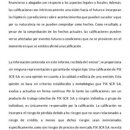
financieros y abogados con respecto a los aspectos legales y fiscales. Además,
las calificaciones son intrínsecamente una visión hacia el futuro e incorporan
las hipótesis y predicciones sobre acontecimientos que pueden suceder y que
por su naturaleza no se pueden comprobar como hechos. Como resultado, a
pesar de la comprobación de los hechos actuales, las calificaciones pueden
verse afectadas por eventos futuros o condiciones que no se previeron en el
momento en que se emitió o afirmó una calificación.
La información contenida en este informe, recibida del emisor”, se proporciona
sin ninguna representación o garantía de ningún tipo. Una calificación de FIX
SCR S.A. es una opinión en cuanto a la calidad crediticia de una emisión. Esta
opinión se basa en criterios establecidos y metodologías que FIX SCR S.A.
evalúa y actualiza en forma continua. Por lo tanto, las calificaciones son un
producto de trabajo colectivo de FIX SCR S.A. y ningún individuo, o grupo de
individuos, es únicamente responsable por la calificación. La calificación no
incorpora el riesgo de pérdida debido a los riesgos que no sean relacionados a
riesgo de crédito, a menos que dichos riesgos sean mencionados
específicamente, como son riesgos de precio o de mercado. FIX SCR S.A. no está