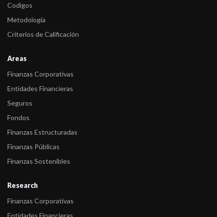
Codigos
-
FIX confirmó la calificación de Meranol S.A. en A-(arg)
Metodología
-
FIX confirmó en A-(arg) la calificación de Emisor de Largo Plazo
Criterios de Calificación
de Merano ...
Areas
Finanzas Corporativas
Entidades Financieras
Seguros
Fondos
Finanzas Estructuradas
Finanzas Públicas
Finanzas Sostenibles
Research
Finanzas Corporativas
Entidades Financieras