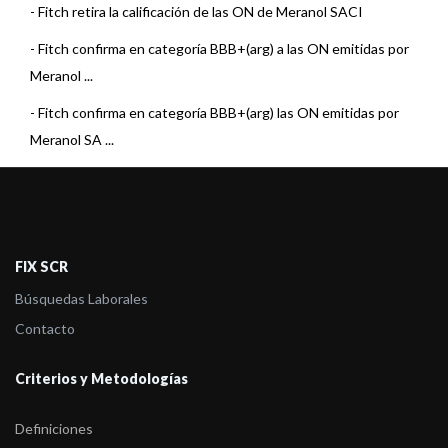
-
Fitch retira la calificación de las ON de Meranol SACI
-
Fitch confirma en categoría BBB+(arg) a las ON emitidas por
Meranol ...
-
Fitch confirma en categoría BBB+(arg) las ON emitidas por
Meranol SA ...
-
Fitch confirma en la categoría BBB+(arg) a las ON emitidas por
Meran ...
-
Fitch asigna BBB+(arg) a las ON a emitir por Meranol SACI
FIX SCR
-
FIX (afiliada de Fitch) revisó las calificaciones nacionales de
Búsquedas Laborales
varios Emis ...
Contacto
-
FIX confirmó todas las calificaciones de Meranol S.A.C.I. y
asignó Perspect ...
Criterios y Metodologías
-
FIX asignó en A-(arg) la calificación de emisor de largo plazo de
Definiciones
Meranol S ...