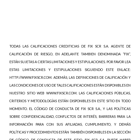
TODAS LAS CALIFICACIONES CREDITICIAS DE FIX SCR S.A. AGENTE DE
CALIFICACIÒN DE RIESGO, EN ADELANTE TAMBIEN DENOMINADA “FIX”,
ESTÁN SUJETAS A CIERTAS LIMITACIONES Y ESTIPULACIONES. POR FAVOR LEA
ESTAS LIMITACIONES Y ESTIPULACIONES SIGUIENDO ESTE ENLACE:
HTTP://WWW.FIXSCR.COM. ADEMÁS, LAS DEFINICIONES DE CALIFICACIÓN Y
LAS CONDICIONES DE USO DE TALES CALIFICACIONES ESTÁN DISPONIBLES EN
NUESTRO SITIO WEB WWW.FIXSCR.COM. LAS CALIFICACIONES PÚBLICAS,
CRITERIOS Y METODOLOGÍAS ESTÁN DISPONIBLES EN ESTE SITIO EN TODO
MOMENTO. EL CÓDIGO DE CONDUCTA DE FIX SCR S.A., Y LAS POLÍTICAS
SOBRE CONFIDENCIALIDAD, CONFLICTOS DE INTERÉS, BARRERAS PARA LA
INFORMACIÓN PARA CON SUS AFILIADAS, CUMPLIMIENTO, Y DEMÁS
POLÍTICAS Y PROCEDIMIENTOS ESTÁN TAMBIÉN DISPONIBLES EN LA SECCIÓN
DE CÓDIGO DE CONDUCTA DE ESTE SITIO. FIX SCR S.A. PUEDE HABER