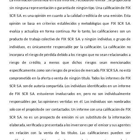
sin ninguna representación o garantía de ningún tipo. Una calificación de FIX
SCR S.A. es una opinión en cuanto a la calidad crediticia de una emisión. Esta
opinión se basa en criterios establecidos y metodologías que FIX SCR S.A.
evalúa y actualiza en forma continua. Por lo tanto, las calificaciones son un
producto de trabajo colectivo de FIX SCR S.A. y ningún individuo, o grupo de
individuos, es únicamente responsable por la calificación. La calificación no
incorpora el riesgo de pérdida debido a los riesgos que no sean relacionados a
riesgo de crédito, a menos que dichos riesgos sean mencionados
específicamente, como son riesgos de precio o de mercado. FIX SCR S.A. no está
comprometido en la oferta o venta de ningún título. Todos los informes de FIX
SCR S.A. son de autoría compartida. Los individuos identificados en un informe
de FIX SCR S.A. estuvieron involucrados en, pero no son individualmente
responsables por, las opiniones vertidas en él. Los individuos son nombrados
solo con el propósito de ser contactados. Un informe con una calificación de FIX
SCR S.A. no es un prospecto de emisión ni un substituto de la información
elaborada, verificada y presentada a los inversores por el emisor y sus agentes
en relación con la venta de los títulos. Las calificaciones pueden ser