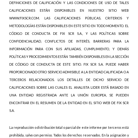
DEFINICIONES DE CALIFICACIÓN Y LAS CONDICIONES DE USO DE TALES
CALIFICACIONES ESTÁN DISPONIBLES EN NUESTRO SITIO WEB
WWW.FIXSCR.COM. LAS CALIFICACIONES PÚBLICAS, CRITERIOS Y
METODOLOGÍAS ESTÁN DISPONIBLES EN ESTE SITIO EN TODO MOMENTO. EL
CÓDIGO DE CONDUCTA DE FIX SCR S.A., Y LAS POLÍTICAS SOBRE
CONFIDENCIALIDAD, CONFLICTOS DE INTERÉS, BARRERAS PARA LA
INFORMACIÓN PARA CON SUS AFILIADAS, CUMPLIMIENTO, Y DEMÁS
POLÍTICAS Y PROCEDIMIENTOS ESTÁN TAMBIÉN DISPONIBLES EN LA SECCIÓN
DE CÓDIGO DE CONDUCTA DE ESTE SITIO. FIX SCR S.A. PUEDE HABER
PROPORCIONADO OTRO SERVICIO ADMISIBLE A LA ENTIDAD CALIFICADA O A
TERCEROS RELACIONADOS. LOS DETALLES DE DICHO SERVICIO DE
CALIFICACIONES SOBRE LAS CUALES EL ANALISTA LIDER ESTÁ BASADO EN
UNA ENTIDAD REGISTRADA ANTE LA UNIÓN EUROPEA, SE PUEDEN
ENCONTRAR EN EL RESUMEN DE LA ENTIDAD EN EL SITIO WEB DE FIX SCR
S.A.
La reproducción o distribución total o parcial de este informe por terceros está
prohibida, salvo con permiso. Todos los derechos reservados. En la asignación y