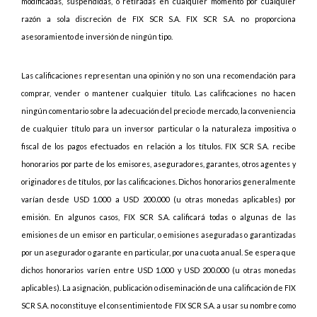
modificadas, suspendidas, o retiradas en cualquier momento por cualquier
razón a sola discreción de FIX SCR S.A. FIX SCR S.A. no proporciona
asesoramiento de inversión de ningún tipo.
Las calificaciones representan una opinión y no son una recomendación para
comprar, vender o mantener cualquier título. Las calificaciones no hacen
ningún comentario sobre la adecuación del precio de mercado, la conveniencia
de cualquier título para un inversor particular o la naturaleza impositiva o
fiscal de los pagos efectuados en relación a los títulos. FIX SCR S.A. recibe
honorarios por parte de los emisores, aseguradores, garantes, otros agentes y
originadores de títulos, por las calificaciones. Dichos honorarios generalmente
varían desde USD 1.000 a USD 200.000 (u otras monedas aplicables) por
emisión. En algunos casos, FIX SCR S.A. calificará todas o algunas de las
emisiones de un emisor en particular, o emisiones aseguradas o garantizadas
por un asegurador o garante en particular, por una cuota anual. Se espera que
dichos honorarios varíen entre USD 1.000 y USD 200.000 (u otras monedas
aplicables). La asignación, publicación o diseminación de una calificación de FIX
SCR S.A. no constituye el consentimiento de FIX SCR S.A. a usar su nombre como