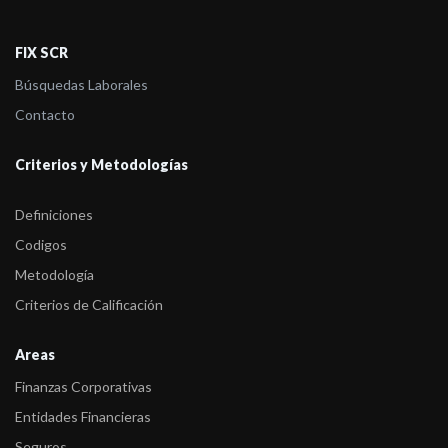
ROCH S.A.
FIX SCR
-
FIX bajó a D(arg) la calificación de Emisor de Largo Plazo de
ROCH S.A.
Búsquedas Laborales
Contacto
-
FIX subió a C(arg) la calificación de Emisor de Largo Plazo de
ROCH S.A.
Criterios y Metodologías
Definiciones
Codigos
Metodología
Criterios de Calificación
Areas
Finanzas Corporativas
Entidades Financieras
Seguros