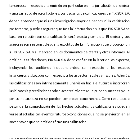
terceros con respecto a la emisión en particular o en la jurisdicción del emisor
y una variedad de otros factores. Los usuarios de calificaciones de FIX SCR S.A.
deben entender que ni una investigación mayor de hechos, ni la verificación
por terceros, puede asegurar que toda la información en la que FIX SCR S.A.se
basa en relación con una calificación será exacta y completa. El emisor y sus
asesores son responsables de la exactitud de la información que proporcionan
a FIX SCR S.A. y al mercado en los documentos de oferta y otros informes. Al
emitir sus calificaciones, FIX SCR S.A. debe confiar en la labor de los expertos,
incluyendo los auditores independientes, con respecto a los estados
financieros y abogados con respecto a los aspectos legales y fiscales. Además,
las calificaciones son intrínsecamente una visión hacia el futuro e incorporan
las hipótesis y predicciones sobre acontecimientos que pueden suceder y que
por su naturaleza no se pueden comprobar como hechos. Como resultado, a
pesar de la comprobación de los hechos actuales, las calificaciones pueden
verse afectadas por eventos futuros o condiciones que no se previeron en el
momento en que se emitió o afirmó una calificación.
La información contenida en este informe, recibida del emisor”, se proporciona