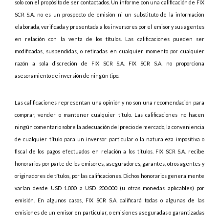
solo con el propósito de ser contactados. Un informe con una calificación de FIX
SCR S.A. no es un prospecto de emisión ni un substituto de la información
elaborada, verificada y presentada a los inversores por el emisor y sus agentes
en relación con la venta de los títulos. Las calificaciones pueden ser
modificadas, suspendidas, o retiradas en cualquier momento por cualquier
razón a sola discreción de FIX SCR S.A. FIX SCR S.A. no proporciona
asesoramiento de inversión de ningún tipo.
Las calificaciones representan una opinión y no son una recomendación para
comprar, vender o mantener cualquier título. Las calificaciones no hacen
ningún comentario sobre la adecuación del precio de mercado, la conveniencia
de cualquier título para un inversor particular o la naturaleza impositiva o
fiscal de los pagos efectuados en relación a los títulos. FIX SCR S.A. recibe
honorarios por parte de los emisores, aseguradores, garantes, otros agentes y
originadores de títulos, por las calificaciones. Dichos honorarios generalmente
varían desde USD 1.000 a USD 200.000 (u otras monedas aplicables) por
emisión. En algunos casos, FIX SCR S.A. calificará todas o algunas de las
emisiones de un emisor en particular, o emisiones aseguradas o garantizadas