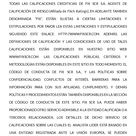
TODAS LAS CALIFICACIONES CREDITICIAS DE FIX SCR S.A. AGENTE DE
CALIFICACIÒN DE RIESGO (Afiliada de Fitch Ratings), EN ADELANTE TAMBIEN
DENOMINADA “FIX”, ESTÁN SUJETAS A CIERTAS LIMITACIONES Y
ESTIPULACIONES. POR FAVOR LEA ESTAS LIMITACIONES Y ESTIPULACIONES
SIGUIENDO ESTE ENLACE: HTTP://WWW.FIXSCR.COM. ADEMÁS, LAS
DEFINICIONES DE CALIFICACIÓN Y LAS CONDICIONES DE USO DE TALES
CALIFICACIONES ESTÁN DISPONIBLES EN NUESTRO SITIO WEB
WWW.FIXSCR.COM. LAS CALIFICACIONES PÚBLICAS, CRITERIOS Y
METODOLOGÍAS ESTÁN DISPONIBLES EN ESTE SITIO EN TODO MOMENTO. EL
CÓDIGO DE CONDUCTA DE FIX SCR S.A., Y LAS POLÍTICAS SOBRE
CONFIDENCIALIDAD, CONFLICTOS DE INTERÉS, BARRERAS PARA LA
INFORMACIÓN PARA CON SUS AFILIADAS, CUMPLIMIENTO, Y DEMÁS
POLÍTICAS Y PROCEDIMIENTOS ESTÁN TAMBIÉN DISPONIBLES EN LA SECCIÓN
DE CÓDIGO DE CONDUCTA DE ESTE SITIO. FIX SCR S.A. PUEDE HABER
PROPORCIONADO OTRO SERVICIO ADMISIBLE A LA ENTIDAD CALIFICADA O A
TERCEROS RELACIONADOS. LOS DETALLES DE DICHO SERVICIO DE
CALIFICACIONES SOBRE LAS CUALES EL ANALISTA LIDER ESTÁ BASADO EN
UNA ENTIDAD REGISTRADA ANTE LA UNIÓN EUROPEA, SE PUEDEN