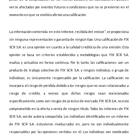
verse afectadas por eventos futuros o condiciones que no se previeron en el
momento en que se emitió o afirmó una calificación.
La información contenida en este informe, recibida del emisor”, se proporciona
sin ninguna representación o garantía de ningún tipo. Una calificación de FIX
SCR S.A. es una opinión en cuanto a la calidad crediticia de una emisión. Esta
opinión se basa en criterios establecidos y metodologías que FIX SCR S.A.
evalúa y actualiza en forma continua. Por lo tanto, las calificaciones son un
producto de trabajo colectivo de FIX SCR S.A. y ningún individuo, o grupo de
individuos, es únicamente responsable por la calificación. La calificación no
incorpora el riesgo de pérdida debido a los riesgos que no sean relacionados a
riesgo de crédito, a menos que dichos riesgos sean mencionados
específicamente, como son riesgos de precio o de mercado. FIX SCR S.A. no está
comprometido en la oferta o venta de ningún título. Todos los informes de FIX
SCR S.A. son de autoría compartida. Los individuos identificados en un informe
de FIX SCR S.A. estuvieron involucrados en, pero no son individualmente
responsables por, las opiniones vertidas en él. Los individuos son nombrados