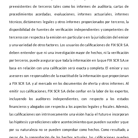
preexistentes de terceros tales como los informes de auditoría, cartas de
procedimientos acordadas, evaluaciones, informes actuariales, informes
técnicos, dictámenes legales y otros informes proporcionados por terceros, la
disponibilidad de fuentes de verificación independientes y competentes de
terceros con respecto a la emisión en particular o en la jurisdicción del emisor
y una variedad de otros factores. Los usuarios de calificaciones de FIX SCR S.A.
deben entender que ni una investigación mayor de hechos, ni la verificación
por terceros, puede asegurar que toda la información en la que FIX SCR S.A.se
basa en relación con una calificación será exacta y completa. El emisor y sus
asesores son responsables de la exactitud de la información que proporcionan
a FIX SCR S.A. y al mercado en los documentos de oferta y otros informes. Al
emitir sus calificaciones, FIX SCR S.A. debe confiar en la labor de los expertos,
incluyendo los auditores independientes, con respecto a los estados
financieros y abogados con respecto a los aspectos legales y fiscales. Además,
las calificaciones son intrínsecamente una visión hacia el futuro e incorporan
las hipótesis y predicciones sobre acontecimientos que pueden suceder y que
por su naturaleza no se pueden comprobar como hechos. Como resultado, a
pesar de la comprobación de los hechos actuales, las calificaciones pueden