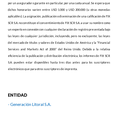
por un asegurador o garante en particular, por una cuota anual. Se espera que
dichos honorarios varíen entre USD 1.000 y USD 200.000 (u otras monedas
aplicables). La asignación, publicación o diseminación de una calificación de FIX
SCR S.A. no constituye el consentimiento de FIX SCR S.A. a usar su nombre como
un experto en conexión con cualquier declaración de registro presentada bajo
las leyes de cualquier jurisdicción, incluyendo, pero no excluyente, las leyes
del mercado de títulos y valores de Estados Unidos de América y la “Financial
Services and Markets Act of 2000” del Reino Unido. Debido a la relativa
eficiencia de la publicación y distribución electrónica, los informes de FIX SCR
S.A. pueden estar disponibles hasta tres días antes para los suscriptores
electrónicos que para otros suscriptores de imprenta.
ENTIDAD
- Generación Litoral S.A.