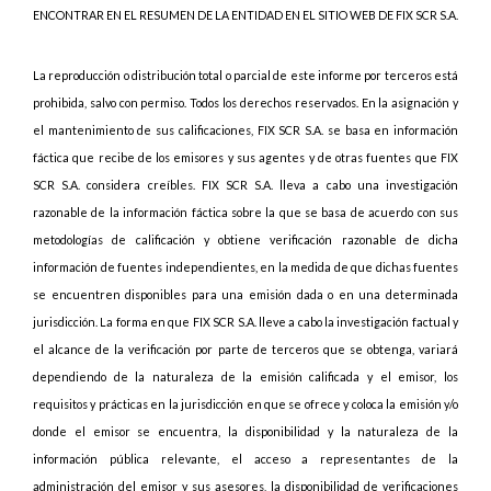
ENCONTRAR EN EL RESUMEN DE LA ENTIDAD EN EL SITIO WEB DE FIX SCR S.A.
La reproducción o distribución total o parcial de este informe por terceros está
prohibida, salvo con permiso. Todos los derechos reservados. En la asignación y
el mantenimiento de sus calificaciones, FIX SCR S.A. se basa en información
fáctica que recibe de los emisores y sus agentes y de otras fuentes que FIX
SCR S.A. considera creíbles. FIX SCR S.A. lleva a cabo una investigación
razonable de la información fáctica sobre la que se basa de acuerdo con sus
metodologías de calificación y obtiene verificación razonable de dicha
información de fuentes independientes, en la medida de que dichas fuentes
se encuentren disponibles para una emisión dada o en una determinada
jurisdicción. La forma en que FIX SCR S.A. lleve a cabo la investigación factual y
el alcance de la verificación por parte de terceros que se obtenga, variará
dependiendo de la naturaleza de la emisión calificada y el emisor, los
requisitos y prácticas en la jurisdicción en que se ofrece y coloca la emisión y/o
donde el emisor se encuentra, la disponibilidad y la naturaleza de la
información pública relevante, el acceso a representantes de la
administración del emisor y sus asesores, la disponibilidad de verificaciones