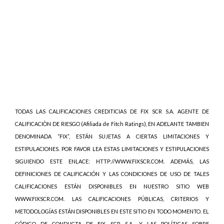
TODAS LAS CALIFICACIONES CREDITICIAS DE FIX SCR S.A. AGENTE DE
CALIFICACIÒN DE RIESGO (Afiliada de Fitch Ratings), EN ADELANTE TAMBIEN
DENOMINADA “FIX”, ESTÁN SUJETAS A CIERTAS LIMITACIONES Y
ESTIPULACIONES. POR FAVOR LEA ESTAS LIMITACIONES Y ESTIPULACIONES
SIGUIENDO ESTE ENLACE: HTTP://WWW.FIXSCR.COM. ADEMÁS, LAS
DEFINICIONES DE CALIFICACIÓN Y LAS CONDICIONES DE USO DE TALES
CALIFICACIONES ESTÁN DISPONIBLES EN NUESTRO SITIO WEB
WWW.FIXSCR.COM. LAS CALIFICACIONES PÚBLICAS, CRITERIOS Y
METODOLOGÍAS ESTÁN DISPONIBLES EN ESTE SITIO EN TODO MOMENTO. EL
CÓDIGO DE CONDUCTA DE FIX SCR S.A., Y LAS POLÍTICAS SOBRE