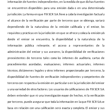
información de fuentes independientes, en la medida de que dichas fuentes
se encuentren disponibles para una emisión dada o en una determinada
jurisdicción. La forma en que FIX SCR S.A. lleve a cabo la investigación factual y
el alcance de la verificación por parte de terceros que se obtenga, variará
dependiendo de la naturaleza de la emisión calificada y el emisor, los
requisitos y prácticas en la jurisdicción en que se ofrece y coloca la emisión y/o
donde el emisor se encuentra, la disponibilidad y la naturaleza de la
información pública relevante, el acceso a representantes de la
administración del emisor y sus asesores, la disponibilidad de verificaciones
preexistentes de terceros tales como los informes de auditoría, cartas de
procedimientos acordadas, evaluaciones, informes actuariales, informes
técnicos, dictámenes legales y otros informes proporcionados por terceros, la
disponibilidad de fuentes de verificación independientes y competentes de
terceros con respecto a la emisión en particular o en la jurisdicción del emisor
y una variedad de otros factores. Los usuarios de calificaciones de FIX SCR S.A.
deben entender que ni una investigación mayor de hechos, ni la verificación
por terceros, puede asegurar que toda la información en la que FIX SCR S.A.se
basa en relación con una calificación será exacta y completa. El emisor y sus