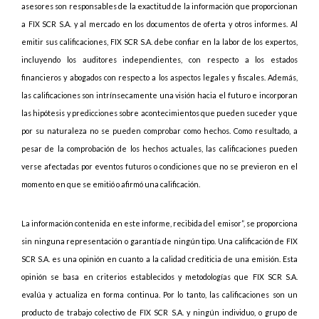
asesores son responsables de la exactitud de la información que proporcionan
a FIX SCR S.A. y al mercado en los documentos de oferta y otros informes. Al
emitir sus calificaciones, FIX SCR S.A. debe confiar en la labor de los expertos,
incluyendo los auditores independientes, con respecto a los estados
financieros y abogados con respecto a los aspectos legales y fiscales. Además,
las calificaciones son intrínsecamente una visión hacia el futuro e incorporan
las hipótesis y predicciones sobre acontecimientos que pueden suceder y que
por su naturaleza no se pueden comprobar como hechos. Como resultado, a
pesar de la comprobación de los hechos actuales, las calificaciones pueden
verse afectadas por eventos futuros o condiciones que no se previeron en el
momento en que se emitió o afirmó una calificación.
La información contenida en este informe, recibida del emisor”, se proporciona
sin ninguna representación o garantía de ningún tipo. Una calificación de FIX
SCR S.A. es una opinión en cuanto a la calidad crediticia de una emisión. Esta
opinión se basa en criterios establecidos y metodologías que FIX SCR S.A.
evalúa y actualiza en forma continua. Por lo tanto, las calificaciones son un
producto de trabajo colectivo de FIX SCR S.A. y ningún individuo, o grupo de