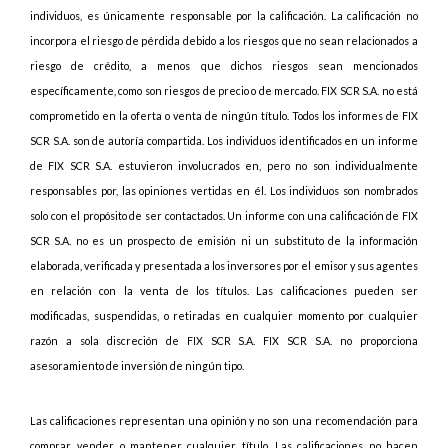
individuos, es únicamente responsable por la calificación. La calificación no
incorpora el riesgo de pérdida debido a los riesgos que no sean relacionados a
riesgo de crédito, a menos que dichos riesgos sean mencionados
específicamente, como son riesgos de precio o de mercado. FIX SCR S.A. no está
comprometido en la oferta o venta de ningún título. Todos los informes de FIX
SCR S.A. son de autoría compartida. Los individuos identificados en un informe
de FIX SCR S.A. estuvieron involucrados en, pero no son individualmente
responsables por, las opiniones vertidas en él. Los individuos son nombrados
solo con el propósito de ser contactados. Un informe con una calificación de FIX
SCR S.A. no es un prospecto de emisión ni un substituto de la información
elaborada, verificada y presentada a los inversores por el emisor y sus agentes
en relación con la venta de los títulos. Las calificaciones pueden ser
modificadas, suspendidas, o retiradas en cualquier momento por cualquier
razón a sola discreción de FIX SCR S.A. FIX SCR S.A. no proporciona
asesoramiento de inversión de ningún tipo.
Las calificaciones representan una opinión y no son una recomendación para
comprar, vender o mantener cualquier título. Las calificaciones no hacen