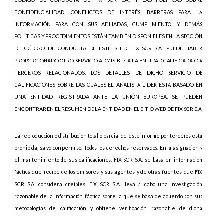
CONFIDENCIALIDAD, CONFLICTOS DE INTERÉS, BARRERAS PARA LA
INFORMACIÓN PARA CON SUS AFILIADAS, CUMPLIMIENTO, Y DEMÁS
POLÍTICAS Y PROCEDIMIENTOS ESTÁN TAMBIÉN DISPONIBLES EN LA SECCIÓN
DE CÓDIGO DE CONDUCTA DE ESTE SITIO. FIX SCR S.A. PUEDE HABER
PROPORCIONADO OTRO SERVICIO ADMISIBLE A LA ENTIDAD CALIFICADA O A
TERCEROS RELACIONADOS. LOS DETALLES DE DICHO SERVICIO DE
CALIFICACIONES SOBRE LAS CUALES EL ANALISTA LIDER ESTÁ BASADO EN
UNA ENTIDAD REGISTRADA ANTE LA UNIÓN EUROPEA, SE PUEDEN
ENCONTRAR EN EL RESUMEN DE LA ENTIDAD EN EL SITIO WEB DE FIX SCR S.A.
La reproducción o distribución total o parcial de este informe por terceros está
prohibida, salvo con permiso. Todos los derechos reservados. En la asignación y
el mantenimiento de sus calificaciones, FIX SCR S.A. se basa en información
fáctica que recibe de los emisores y sus agentes y de otras fuentes que FIX
SCR S.A. considera creíbles. FIX SCR S.A. lleva a cabo una investigación
razonable de la información fáctica sobre la que se basa de acuerdo con sus
metodologías de calificación y obtiene verificación razonable de dicha