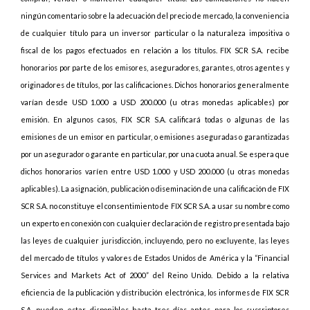
ningún comentario sobre la adecuación del precio de mercado, la conveniencia
de cualquier título para un inversor particular o la naturaleza impositiva o
fiscal de los pagos efectuados en relación a los títulos. FIX SCR S.A. recibe
honorarios por parte de los emisores, aseguradores, garantes, otros agentes y
originadores de títulos, por las calificaciones. Dichos honorarios generalmente
varían desde USD 1.000 a USD 200.000 (u otras monedas aplicables) por
emisión. En algunos casos, FIX SCR S.A. calificará todas o algunas de las
emisiones de un emisor en particular, o emisiones aseguradas o garantizadas
por un asegurador o garante en particular, por una cuota anual. Se espera que
dichos honorarios varíen entre USD 1.000 y USD 200.000 (u otras monedas
aplicables). La asignación, publicación o diseminación de una calificación de FIX
SCR S.A. no constituye el consentimiento de FIX SCR S.A. a usar su nombre como
un experto en conexión con cualquier declaración de registro presentada bajo
las leyes de cualquier jurisdicción, incluyendo, pero no excluyente, las leyes
del mercado de títulos y valores de Estados Unidos de América y la “Financial
Services and Markets Act of 2000” del Reino Unido. Debido a la relativa
eficiencia de la publicación y distribución electrónica, los informes de FIX SCR
S.A. pueden estar disponibles hasta tres días antes para los suscriptores