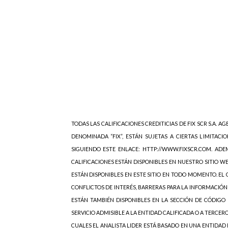
TODAS LAS CALIFICACIONES CREDITICIAS DE FIX SCR S.A. AGE
DENOMINADA “FIX”, ESTÁN SUJETAS A CIERTAS LIMITACIO
SIGUIENDO ESTE ENLACE: HTTP://WWW.FIXSCR.COM. ADEM
CALIFICACIONES ESTÁN DISPONIBLES EN NUESTRO SITIO W
ESTÁN DISPONIBLES EN ESTE SITIO EN TODO MOMENTO. EL C
CONFLICTOS DE INTERÉS, BARRERAS PARA LA INFORMACIÓN
ESTÁN TAMBIÉN DISPONIBLES EN LA SECCIÓN DE CÓDIGO 
SERVICIO ADMISIBLE A LA ENTIDAD CALIFICADA O A TERCER
CUALES EL ANALISTA LIDER ESTÁ BASADO EN UNA ENTIDAD