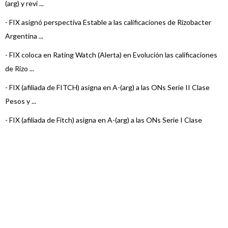
(arg) y revi ...
-
FIX asignó perspectiva Estable a las calificaciones de Rizobacter
Argentina ...
-
FIX coloca en Rating Watch (Alerta) en Evolución las calificaciones
de Rizo ...
-
FIX (afiliada de FITCH) asigna en A-(arg) a las ONs Serie II Clase
Pesos y ...
-
FIX (afiliada de Fitch) asigna en A-(arg) a las ONs Serie I Clase
Pesos y D ...
-
FIX (afiliada de Fitch) confirmó en A-(arg) a las ON de Rizobacter
-
Fitch confirmó en A-(arg) a las ON de Rizobacter
-
Fitch confirmó A-(arg) a las ONs de Rizobacter Argentina S.A.
-
Fitch confirmó A-(arg) a las ONs de Rizobacter Argentina S.A.
-
Fitch asignó A-(arg) a las ONs de Rizobacter Argentina S.A.