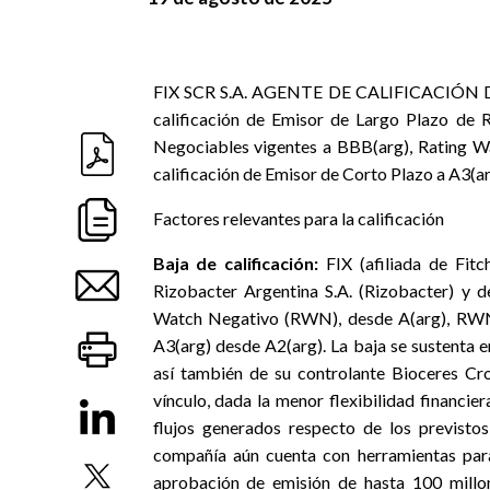
FIX SCR S.A. AGENTE DE CALIFICACIÓN DE RI
calificación de Emisor de Largo Plazo de R
Negociables vigentes a BBB(arg), Rating W
calificación de Emisor de Corto Plazo a A3(a
Factores relevantes para la calificación
Baja de calificación
:
FIX (afiliada de Fit
Rizobacter Argentina S.A. (Rizobacter) y 
Watch Negativo (RWN), desde A(arg), RWN. 
A3(arg) desde A2(arg). La baja se sustenta e
así también de su controlante Bioceres Cro
vínculo, dada la menor flexibilidad financi
flujos generados respecto de los previsto
compañía aún cuenta con herramientas para 
aprobación de emisión de hasta 100 millo