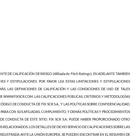
NTE DE CALIFICACIÒN DE RIESGO (Afiliada de Fitch Ratings), EN ADELANTE TAMBIEN
NES Y ESTIPULACIONES. POR FAVOR LEA ESTAS LIMITACIONES Y ESTIPULACIONES
ÁS, LAS DEFINICIONES DE CALIFICACIÓN Y LAS CONDICIONES DE USO DE TALES
EB WWW.FIXSCR.COM. LAS CALIFICACIONES PÚBLICAS, CRITERIOS Y METODOLOGÍAS
ÓDIGO DE CONDUCTA DE FIX SCR S.A., Y LAS POLÍTICAS SOBRE CONFIDENCIALIDAD,
 PARA CON SUS AFILIADAS, CUMPLIMIENTO, Y DEMÁS POLÍTICAS Y PROCEDIMIENTOS
DE CONDUCTA DE ESTE SITIO. FIX SCR S.A. PUEDE HABER PROPORCIONADO OTRO
OS RELACIONADOS. LOS DETALLES DE DICHO SERVICIO DE CALIFICACIONES SOBRE LAS
 REGISTRADA ANTE LA UNIÓN EUROPEA, SE PUEDEN ENCONTRAR EN EL RESUMEN DE