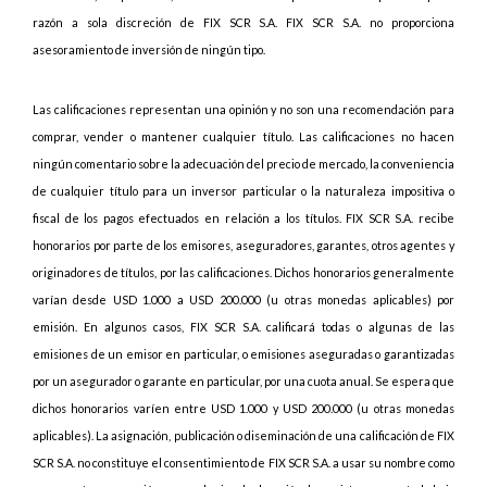
razón a sola discreción de FIX SCR S.A. FIX SCR S.A. no proporciona
asesoramiento de inversión de ningún tipo.
Las calificaciones representan una opinión y no son una recomendación para
comprar, vender o mantener cualquier título. Las calificaciones no hacen
ningún comentario sobre la adecuación del precio de mercado, la conveniencia
de cualquier título para un inversor particular o la naturaleza impositiva o
fiscal de los pagos efectuados en relación a los títulos. FIX SCR S.A. recibe
honorarios por parte de los emisores, aseguradores, garantes, otros agentes y
originadores de títulos, por las calificaciones. Dichos honorarios generalmente
varían desde USD 1.000 a USD 200.000 (u otras monedas aplicables) por
emisión. En algunos casos, FIX SCR S.A. calificará todas o algunas de las
emisiones de un emisor en particular, o emisiones aseguradas o garantizadas
por un asegurador o garante en particular, por una cuota anual. Se espera que
dichos honorarios varíen entre USD 1.000 y USD 200.000 (u otras monedas
aplicables). La asignación, publicación o diseminación de una calificación de FIX
SCR S.A. no constituye el consentimiento de FIX SCR S.A. a usar su nombre como