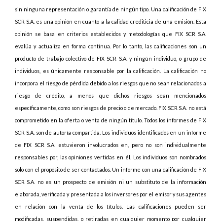
sin ninguna representación o garantía de ningún tipo. Una calificación de FIX
SCR S.A. es una opinión en cuanto a la calidad crediticia de una emisión. Esta
opinión se basa en criterios establecidos y metodologías que FIX SCR S.A.
evalúa y actualiza en forma continua. Por lo tanto, las calificaciones son un
producto de trabajo colectivo de FIX SCR S.A. y ningún individuo, o grupo de
individuos, es únicamente responsable por la calificación. La calificación no
incorpora el riesgo de pérdida debido a los riesgos que no sean relacionados a
riesgo de crédito, a menos que dichos riesgos sean mencionados
específicamente, como son riesgos de precio o de mercado. FIX SCR S.A. no está
comprometido en la oferta o venta de ningún título. Todos los informes de FIX
SCR S.A. son de autoría compartida. Los individuos identificados en un informe
de FIX SCR S.A. estuvieron involucrados en, pero no son individualmente
responsables por, las opiniones vertidas en él. Los individuos son nombrados
solo con el propósito de ser contactados. Un informe con una calificación de FIX
SCR S.A. no es un prospecto de emisión ni un substituto de la información
elaborada, verificada y presentada a los inversores por el emisor y sus agentes
en relación con la venta de los títulos. Las calificaciones pueden ser
modificadas, suspendidas, o retiradas en cualquier momento por cualquier