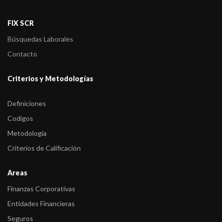
y asignó Ra ...
FIX SCR
-
FIX bajó la calificación de Crown Point Energy S.A. a BBB(arg) y
confirmó R ...
Búsquedas Laborales
Contacto
Criterios y Metodologías
Definiciones
Codigos
Metodología
Criterios de Calificación
Areas
Finanzas Corporativas
Entidades Financieras
Seguros