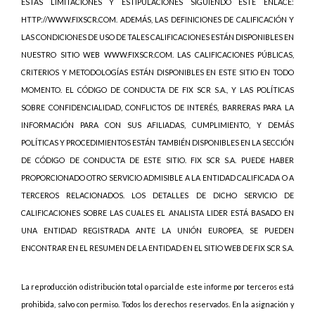
ESTAS LIMITACIONES Y ESTIPULACIONES SIGUIENDO ESTE ENLACE:
HTTP://WWW.FIXSCR.COM. ADEMÁS, LAS DEFINICIONES DE CALIFICACIÓN Y
LAS CONDICIONES DE USO DE TALES CALIFICACIONES ESTÁN DISPONIBLES EN
NUESTRO SITIO WEB WWW.FIXSCR.COM. LAS CALIFICACIONES PÚBLICAS,
CRITERIOS Y METODOLOGÍAS ESTÁN DISPONIBLES EN ESTE SITIO EN TODO
MOMENTO. EL CÓDIGO DE CONDUCTA DE FIX SCR S.A., Y LAS POLÍTICAS
SOBRE CONFIDENCIALIDAD, CONFLICTOS DE INTERÉS, BARRERAS PARA LA
INFORMACIÓN PARA CON SUS AFILIADAS, CUMPLIMIENTO, Y DEMÁS
POLÍTICAS Y PROCEDIMIENTOS ESTÁN TAMBIÉN DISPONIBLES EN LA SECCIÓN
DE CÓDIGO DE CONDUCTA DE ESTE SITIO. FIX SCR S.A. PUEDE HABER
PROPORCIONADO OTRO SERVICIO ADMISIBLE A LA ENTIDAD CALIFICADA O A
TERCEROS RELACIONADOS. LOS DETALLES DE DICHO SERVICIO DE
CALIFICACIONES SOBRE LAS CUALES EL ANALISTA LIDER ESTÁ BASADO EN
UNA ENTIDAD REGISTRADA ANTE LA UNIÓN EUROPEA, SE PUEDEN
ENCONTRAR EN EL RESUMEN DE LA ENTIDAD EN EL SITIO WEB DE FIX SCR S.A.
La reproducción o distribución total o parcial de este informe por terceros está
prohibida, salvo con permiso. Todos los derechos reservados. En la asignación y