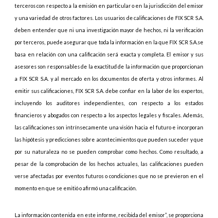
terceros con respecto a la emisión en particular o en la jurisdicción del emisor
y una variedad de otros factores. Los usuarios de calificaciones de FIX SCR S.A.
deben entender que ni una investigación mayor de hechos, ni la verificación
por terceros, puede asegurar que toda la información en la que FIX SCR S.A.se
basa en relación con una calificación será exacta y completa. El emisor y sus
asesores son responsables de la exactitud de la información que proporcionan
a FIX SCR S.A. y al mercado en los documentos de oferta y otros informes. Al
emitir sus calificaciones, FIX SCR S.A. debe confiar en la labor de los expertos,
incluyendo los auditores independientes, con respecto a los estados
financieros y abogados con respecto a los aspectos legales y fiscales. Además,
las calificaciones son intrínsecamente una visión hacia el futuro e incorporan
las hipótesis y predicciones sobre acontecimientos que pueden suceder y que
por su naturaleza no se pueden comprobar como hechos. Como resultado, a
pesar de la comprobación de los hechos actuales, las calificaciones pueden
verse afectadas por eventos futuros o condiciones que no se previeron en el
momento en que se emitió o afirmó una calificación.
La información contenida en este informe, recibida del emisor”, se proporciona