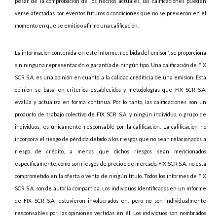
pesar de la comprobación de los hechos actuales, las calificaciones pueden
verse afectadas por eventos futuros o condiciones que no se previeron en el
momento en que se emitió o afirmó una calificación.
La información contenida en este informe, recibida del emisor”, se proporciona
sin ninguna representación o garantía de ningún tipo. Una calificación de FIX
SCR S.A. es una opinión en cuanto a la calidad crediticia de una emisión. Esta
opinión se basa en criterios establecidos y metodologías que FIX SCR S.A.
evalúa y actualiza en forma continua. Por lo tanto, las calificaciones son un
producto de trabajo colectivo de FIX SCR S.A. y ningún individuo, o grupo de
individuos, es únicamente responsable por la calificación. La calificación no
incorpora el riesgo de pérdida debido a los riesgos que no sean relacionados a
riesgo de crédito, a menos que dichos riesgos sean mencionados
específicamente, como son riesgos de precio o de mercado. FIX SCR S.A. no está
comprometido en la oferta o venta de ningún título. Todos los informes de FIX
SCR S.A. son de autoría compartida. Los individuos identificados en un informe
de FIX SCR S.A. estuvieron involucrados en, pero no son individualmente
responsables por, las opiniones vertidas en él. Los individuos son nombrados