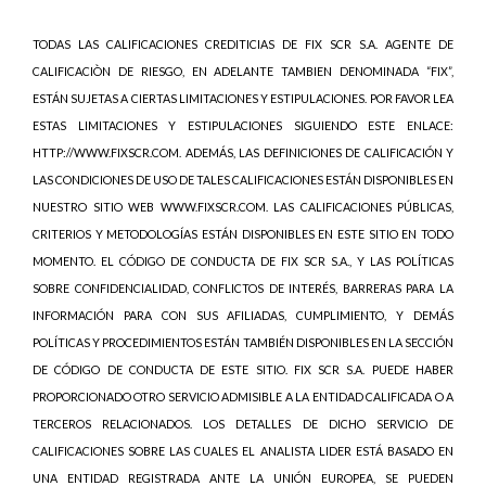
TODAS LAS CALIFICACIONES CREDITICIAS DE FIX SCR S.A. AGENTE DE
CALIFICACIÒN DE RIESGO, EN ADELANTE TAMBIEN DENOMINADA “FIX”,
ESTÁN SUJETAS A CIERTAS LIMITACIONES Y ESTIPULACIONES. POR FAVOR LEA
ESTAS LIMITACIONES Y ESTIPULACIONES SIGUIENDO ESTE ENLACE:
HTTP://WWW.FIXSCR.COM. ADEMÁS, LAS DEFINICIONES DE CALIFICACIÓN Y
LAS CONDICIONES DE USO DE TALES CALIFICACIONES ESTÁN DISPONIBLES EN
NUESTRO SITIO WEB WWW.FIXSCR.COM. LAS CALIFICACIONES PÚBLICAS,
CRITERIOS Y METODOLOGÍAS ESTÁN DISPONIBLES EN ESTE SITIO EN TODO
MOMENTO. EL CÓDIGO DE CONDUCTA DE FIX SCR S.A., Y LAS POLÍTICAS
SOBRE CONFIDENCIALIDAD, CONFLICTOS DE INTERÉS, BARRERAS PARA LA
INFORMACIÓN PARA CON SUS AFILIADAS, CUMPLIMIENTO, Y DEMÁS
POLÍTICAS Y PROCEDIMIENTOS ESTÁN TAMBIÉN DISPONIBLES EN LA SECCIÓN
DE CÓDIGO DE CONDUCTA DE ESTE SITIO. FIX SCR S.A. PUEDE HABER
PROPORCIONADO OTRO SERVICIO ADMISIBLE A LA ENTIDAD CALIFICADA O A
TERCEROS RELACIONADOS. LOS DETALLES DE DICHO SERVICIO DE
CALIFICACIONES SOBRE LAS CUALES EL ANALISTA LIDER ESTÁ BASADO EN
UNA ENTIDAD REGISTRADA ANTE LA UNIÓN EUROPEA, SE PUEDEN