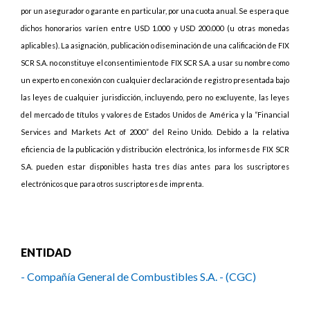
por un asegurador o garante en particular, por una cuota anual. Se espera que
dichos honorarios varíen entre USD 1.000 y USD 200.000 (u otras monedas
aplicables). La asignación, publicación o diseminación de una calificación de FIX
SCR S.A. no constituye el consentimiento de FIX SCR S.A. a usar su nombre como
un experto en conexión con cualquier declaración de registro presentada bajo
las leyes de cualquier jurisdicción, incluyendo, pero no excluyente, las leyes
del mercado de títulos y valores de Estados Unidos de América y la “Financial
Services and Markets Act of 2000” del Reino Unido. Debido a la relativa
eficiencia de la publicación y distribución electrónica, los informes de FIX SCR
S.A. pueden estar disponibles hasta tres días antes para los suscriptores
electrónicos que para otros suscriptores de imprenta.
ENTIDAD
- Compañía General de Combustibles S.A. - (CGC)