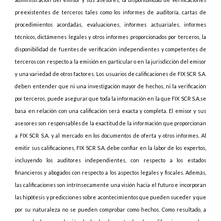
preexistentes de terceros tales como los informes de auditoría, cartas de
procedimientos acordadas, evaluaciones, informes actuariales, informes
técnicos, dictámenes legales y otros informes proporcionados por terceros, la
disponibilidad de fuentes de verificación independientes y competentes de
terceros con respecto a la emisión en particular o en la jurisdicción del emisor
y una variedad de otros factores. Los usuarios de calificaciones de FIX SCR S.A.
deben entender que ni una investigación mayor de hechos, ni la verificación
por terceros, puede asegurar que toda la información en la que FIX SCR S.A.se
basa en relación con una calificación será exacta y completa. El emisor y sus
asesores son responsables de la exactitud de la información que proporcionan
a FIX SCR S.A. y al mercado en los documentos de oferta y otros informes. Al
emitir sus calificaciones, FIX SCR S.A. debe confiar en la labor de los expertos,
incluyendo los auditores independientes, con respecto a los estados
financieros y abogados con respecto a los aspectos legales y fiscales. Además,
las calificaciones son intrínsecamente una visión hacia el futuro e incorporan
las hipótesis y predicciones sobre acontecimientos que pueden suceder y que
por su naturaleza no se pueden comprobar como hechos. Como resultado, a