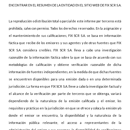
ENCONTRAR EN EL RESUMEN DE LA ENTIDAD EN EL SITIO WEB DE FIX SCR S.A.
La reproducción o distribución total o parcial de este informe por terceros está
prohibida, salvo con permiso. Todos los derechos reservados. En la asignación y
el mantenimiento de sus calificaciones, FIX SCR S.A. se basa en información
fáctica que recibe de los emisores y sus agentes y de otras fuentes que FIX
SCR S.A. considera creíbles. FIX SCR S.A. lleva a cabo una investigación
razonable de la información fáctica sobre la que se basa de acuerdo con sus
metodologías de calificación y obtiene verificación razonable de dicha
información de fuentes independientes, en la medida de que dichas fuentes
se encuentren disponibles para una emisión dada o en una determinada
jurisdicción. La forma en que FIX SCR S.A. lleve a cabo la investigación factual y
el alcance de la verificación por parte de terceros que se obtenga, variará
dependiendo de la naturaleza de la emisión calificada y el emisor, los
requisitos y prácticas en la jurisdicción en que se ofrece y coloca la emisión y/o
donde el emisor se encuentra, la disponibilidad y la naturaleza de la
información pública relevante, el acceso a representantes de la
administración del emisor y sus asesores, la disponibilidad de verificaciones