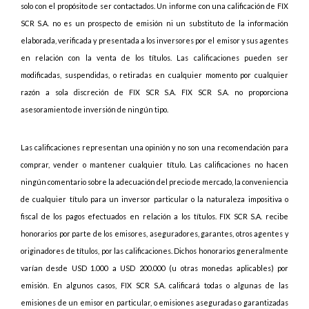
solo con el propósito de ser contactados. Un informe con una calificación de FIX
SCR S.A. no es un prospecto de emisión ni un substituto de la información
elaborada, verificada y presentada a los inversores por el emisor y sus agentes
en relación con la venta de los títulos. Las calificaciones pueden ser
modificadas, suspendidas, o retiradas en cualquier momento por cualquier
razón a sola discreción de FIX SCR S.A. FIX SCR S.A. no proporciona
asesoramiento de inversión de ningún tipo.
Las calificaciones representan una opinión y no son una recomendación para
comprar, vender o mantener cualquier título. Las calificaciones no hacen
ningún comentario sobre la adecuación del precio de mercado, la conveniencia
de cualquier título para un inversor particular o la naturaleza impositiva o
fiscal de los pagos efectuados en relación a los títulos. FIX SCR S.A. recibe
honorarios por parte de los emisores, aseguradores, garantes, otros agentes y
originadores de títulos, por las calificaciones. Dichos honorarios generalmente
varían desde USD 1.000 a USD 200.000 (u otras monedas aplicables) por
emisión. En algunos casos, FIX SCR S.A. calificará todas o algunas de las
emisiones de un emisor en particular, o emisiones aseguradas o garantizadas