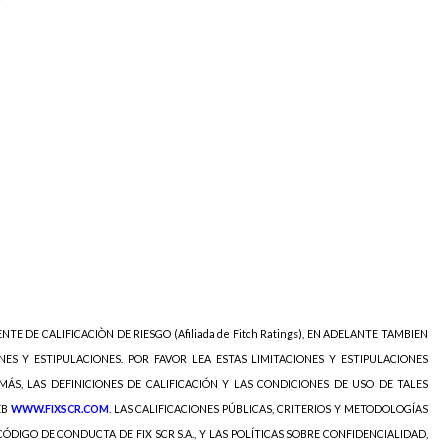
NTE DE CALIFICACIÒN DE RIESGO (Afiliada de Fitch Ratings), EN ADELANTE TAMBIEN
NES Y ESTIPULACIONES. POR FAVOR LEA ESTAS LIMITACIONES Y ESTIPULACIONES
EMÁS, LAS DEFINICIONES DE CALIFICACIÓN Y LAS CONDICIONES DE USO DE TALES
EB
WWW.FIXSCR.COM
. LAS CALIFICACIONES PÚBLICAS, CRITERIOS Y METODOLOGÍAS
ÓDIGO DE CONDUCTA DE FIX SCR S.A., Y LAS POLÍTICAS SOBRE CONFIDENCIALIDAD,