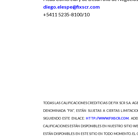
diego.elespe@fixscr.com
+5411 5235-8100/10
TODAS LAS CALIFICACIONES CREDITICIAS DE FIX SCR S.A. AGE
DENOMINADA “FIX”, ESTÁN SUJETAS A CIERTAS LIMITACIO
SIGUIENDO ESTE ENLACE:
HTTP://WWW.FIXSCR.COM
. AD
CALIFICACIONES ESTÁN DISPONIBLES EN NUESTRO SITIO W
ESTÁN DISPONIBLES EN ESTE SITIO EN TODO MOMENTO. EL C