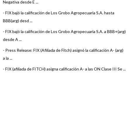
Negativa desde E ...
-
FIX bajó la calificación de Los Grobo Agropecuaria S.A. hasta
BBB(arg) desd ...
-
FIX bajó la calificación de Los Grobo Agropecuaria S.A. a BBB+(arg)
desde A ...
-
Press Release: FIX (Afiliada de Fitch) asignó la calificación A- (arg)
a la ...
-
FIX (afiliada de FITCH) asigna calificación A- a las ON Clase III Se ...
-
FIX (afiliada a Fitch) asignó A-(arg) a las ON de Los Grobo
Agropecu ...
-
FIX (afiliada de Fitch) revisó las calificaciones nacionales de varios
Emis ...
-
FIX confirmó en BBB+(arg) con Raiting Watch (alerta) Negativo la
calificaci ...