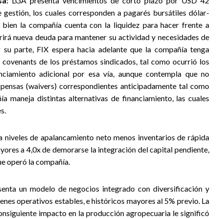
sa:
LGA presenta vencimientos de corto plazo por USD 42
gestión, los cuales corresponden a pagarés bursátiles dólar-
 bien la compañía cuenta con la liquidez para hacer frente a
rirá nueva deuda para mantener su actividad y necesidades de
 su parte, FIX espera hacia adelante que la compañía tenga
s covenants de los préstamos sindicados, tal como ocurrió los
nciamiento adicional por esa vía, aunque contempla que no
spensas (waivers) correspondientes anticipadamente tal como
 maneja distintas alternativas de financiamiento, las cuales
s.
a niveles de apalancamiento neto menos inventarios de rápida
ores a 4,0x de demorarse la integración del capital pendiente,
que operó la compañía.
enta un modelo de negocios integrado con diversificación y
s operativos estables, e históricos mayores al 5% previo. La
onsiguiente impacto en la producción agropecuaria le significó