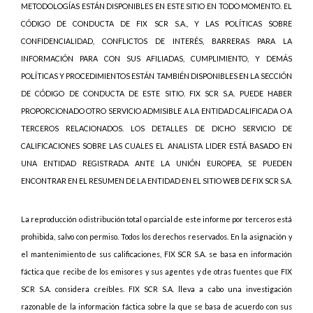
METODOLOGÍAS ESTÁN DISPONIBLES EN ESTE SITIO EN TODO MOMENTO. EL
CÓDIGO DE CONDUCTA DE FIX SCR S.A., Y LAS POLÍTICAS SOBRE
CONFIDENCIALIDAD, CONFLICTOS DE INTERÉS, BARRERAS PARA LA
INFORMACIÓN PARA CON SUS AFILIADAS, CUMPLIMIENTO, Y DEMÁS
POLÍTICAS Y PROCEDIMIENTOS ESTÁN TAMBIÉN DISPONIBLES EN LA SECCIÓN
DE CÓDIGO DE CONDUCTA DE ESTE SITIO. FIX SCR S.A. PUEDE HABER
PROPORCIONADO OTRO SERVICIO ADMISIBLE A LA ENTIDAD CALIFICADA O A
TERCEROS RELACIONADOS. LOS DETALLES DE DICHO SERVICIO DE
CALIFICACIONES SOBRE LAS CUALES EL ANALISTA LIDER ESTÁ BASADO EN
UNA ENTIDAD REGISTRADA ANTE LA UNIÓN EUROPEA, SE PUEDEN
ENCONTRAR EN EL RESUMEN DE LA ENTIDAD EN EL SITIO WEB DE FIX SCR S.A.
La reproducción o distribución total o parcial de este informe por terceros está
prohibida, salvo con permiso. Todos los derechos reservados. En la asignación y
el mantenimiento de sus calificaciones, FIX SCR S.A. se basa en información
fáctica que recibe de los emisores y sus agentes y de otras fuentes que FIX
SCR S.A. considera creíbles. FIX SCR S.A. lleva a cabo una investigación
razonable de la información fáctica sobre la que se basa de acuerdo con sus