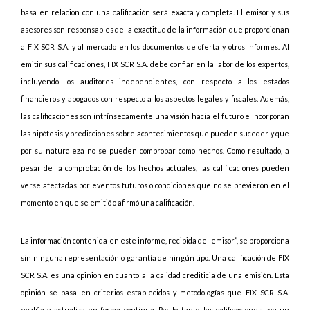
basa en relación con una calificación será exacta y completa. El emisor y sus
asesores son responsables de la exactitud de la información que proporcionan
a FIX SCR S.A. y al mercado en los documentos de oferta y otros informes. Al
emitir sus calificaciones, FIX SCR S.A. debe confiar en la labor de los expertos,
incluyendo los auditores independientes, con respecto a los estados
financieros y abogados con respecto a los aspectos legales y fiscales. Además,
las calificaciones son intrínsecamente una visión hacia el futuro e incorporan
las hipótesis y predicciones sobre acontecimientos que pueden suceder y que
por su naturaleza no se pueden comprobar como hechos. Como resultado, a
pesar de la comprobación de los hechos actuales, las calificaciones pueden
verse afectadas por eventos futuros o condiciones que no se previeron en el
momento en que se emitió o afirmó una calificación.
La información contenida en este informe, recibida del emisor”, se proporciona
sin ninguna representación o garantía de ningún tipo. Una calificación de FIX
SCR S.A. es una opinión en cuanto a la calidad crediticia de una emisión. Esta
opinión se basa en criterios establecidos y metodologías que FIX SCR S.A.
evalúa y actualiza en forma continua. Por lo tanto, las calificaciones son un