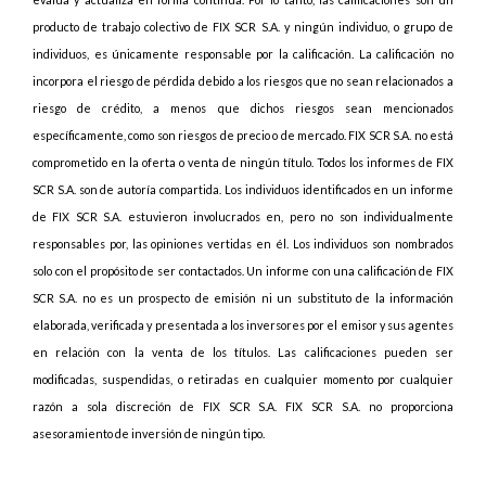
producto de trabajo colectivo de FIX SCR S.A. y ningún individuo, o grupo de
individuos, es únicamente responsable por la calificación. La calificación no
incorpora el riesgo de pérdida debido a los riesgos que no sean relacionados a
riesgo de crédito, a menos que dichos riesgos sean mencionados
específicamente, como son riesgos de precio o de mercado. FIX SCR S.A. no está
comprometido en la oferta o venta de ningún título. Todos los informes de FIX
SCR S.A. son de autoría compartida. Los individuos identificados en un informe
de FIX SCR S.A. estuvieron involucrados en, pero no son individualmente
responsables por, las opiniones vertidas en él. Los individuos son nombrados
solo con el propósito de ser contactados. Un informe con una calificación de FIX
SCR S.A. no es un prospecto de emisión ni un substituto de la información
elaborada, verificada y presentada a los inversores por el emisor y sus agentes
en relación con la venta de los títulos. Las calificaciones pueden ser
modificadas, suspendidas, o retiradas en cualquier momento por cualquier
razón a sola discreción de FIX SCR S.A. FIX SCR S.A. no proporciona
asesoramiento de inversión de ningún tipo.