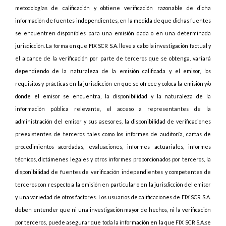
metodologías de calificación y obtiene verificación razonable de dicha
información de fuentes independientes, en la medida de que dichas fuentes
se encuentren disponibles para una emisión dada o en una determinada
jurisdicción. La forma en que FIX SCR S.A. lleve a cabo la investigación factual y
el alcance de la verificación por parte de terceros que se obtenga, variará
dependiendo de la naturaleza de la emisión calificada y el emisor, los
requisitos y prácticas en la jurisdicción en que se ofrece y coloca la emisión y/o
donde el emisor se encuentra, la disponibilidad y la naturaleza de la
información pública relevante, el acceso a representantes de la
administración del emisor y sus asesores, la disponibilidad de verificaciones
preexistentes de terceros tales como los informes de auditoría, cartas de
procedimientos acordadas, evaluaciones, informes actuariales, informes
técnicos, dictámenes legales y otros informes proporcionados por terceros, la
disponibilidad de fuentes de verificación independientes y competentes de
terceros con respecto a la emisión en particular o en la jurisdicción del emisor
y una variedad de otros factores. Los usuarios de calificaciones de FIX SCR S.A.
deben entender que ni una investigación mayor de hechos, ni la verificación
por terceros, puede asegurar que toda la información en la que FIX SCR S.A.se