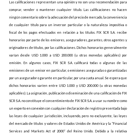
Las calificaciones representan una opinión y no son una recomendación para
comprar, vender o mantener cualquier título. Las calificaciones no hacen
ningún comentario sobre la adecuación del precio de mercado, la conveniencia
de cualquier título para un inversor particular o la naturaleza impositiva o
fiscal de los pagos efectuados en relación a los títulos. FIX SCR S.A. recibe
honorarios por parte de los emisores, aseguradores, garantes, otros agentes y
originadores de títulos, por las calificaciones. Dichos honorarios generalmente
varían desde USD 1.000 a USD 200.000 (u otras monedas aplicables) por
emisión. En algunos casos, FIX SCR S.A. calificará todas o algunas de las
emisiones de un emisor en particular, o emisiones aseguradas o garantizadas
por un asegurador o garante en particular, por una cuota anual. Se espera que
dichos honorarios varíen entre USD 1.000 y USD 200.000 (u otras monedas
aplicables). La asignación, publicación o diseminación de una calificación de FIX
SCR S.A. no constituye el consentimiento de FIX SCR S.A. a usar su nombre como
un experto en conexión con cualquier declaración de registro presentada bajo
las leyes de cualquier jurisdicción, incluyendo, pero no excluyente, las leyes
del mercado de títulos y valores de Estados Unidos de América y la “Financial
Services and Markets Act of 2000” del Reino Unido. Debido a la relativa