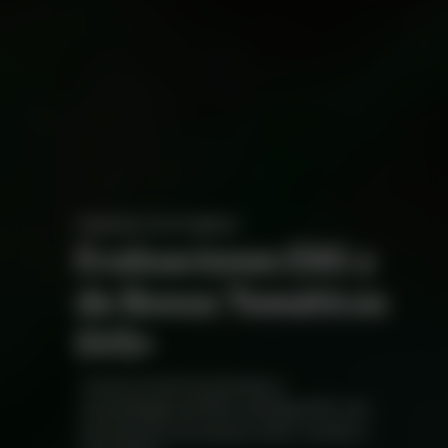
FINANZAS SOSTENIBLES
Evaluaciones ESG y
de Bonos Temáticos
SVS+
Conozca nuestros informes y
metodologías de SPOs y Ratings ESG o de
instrumentos de deuda verdes, sociales y