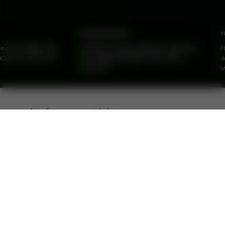
30 DE JULIO DE 2026
30 DE JULIO DE 2026
FIX subió a categoría BB(arg) la calificación
FIX subió a categoría BB-(arg)
de las ON garantizadas de Generación
de Emisor de largo plazo de
Litoral S.A.
Mediterránea S.A.
Información
Recomendada