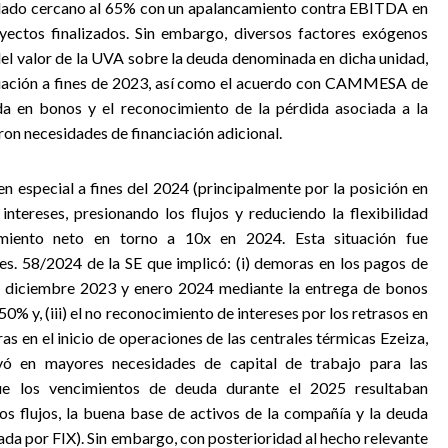
dado cercano al 65% con un apalancamiento
contra EBITDA en
yectos finalizados. Sin embargo, diversos factores exógenos
del valor de la UVA sobre la deuda denominada en dicha unidad,
luación a fines de 2023, así como el acuerdo con CAMMESA de
a en bonos y el reconocimiento de la pérdida asociada a la
ron necesidades de financiación adicional.
en especial a fines del 2024 (principalmente por la posición en
ntereses, presionando los flujos y reduciendo la flexibilidad
camiento neto en torno a 10x en 2024. Esta situación fue
es. 58/2024 de la SE que implicó: (i) demoras en los pagos de
 diciembre 2023 y enero 2024 mediante la entrega de bonos
50% y, (iii) el no reconocimiento de intereses por los retrasos en
as en el inicio de operaciones de las centrales térmicas Ezeiza,
ó en mayores necesidades de capital de trabajo para las
ue los vencimientos de deuda durante el 2025 resultaban
los flujos, la buena base de activos de la compañía y la deuda
ada por FIX). Sin embargo, con posterioridad al hecho relevante