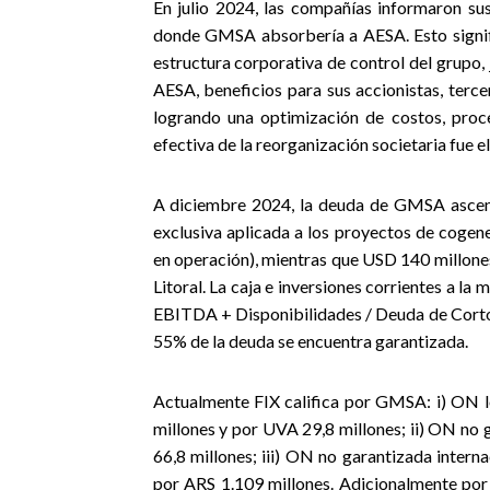
En julio 2024, las compañías informaron sus
donde GMSA absorbería a AESA. Esto signifi
estructura corporativa de control del grupo,
AESA, beneficios para sus accionistas, terce
logrando una optimización de costos, proc
efectiva de la reorganización societaria fue e
A diciembre 2024, la deuda de GMSA ascend
exclusiva aplicada a los proyectos de cogen
en operación), mientras que USD 140 millone
Litoral. La caja e inversiones corrientes a la
EBITDA + Disponibilidades / Deuda de Corto
55% de la deuda se encuentra garantizada.
Actualmente FIX califica por GMSA: i) ON l
millones y por UVA 29,8 millones; ii) ON no
66,8 millones; iii) ON no garantizada intern
por ARS 1.109 millones. Adicionalmente por 