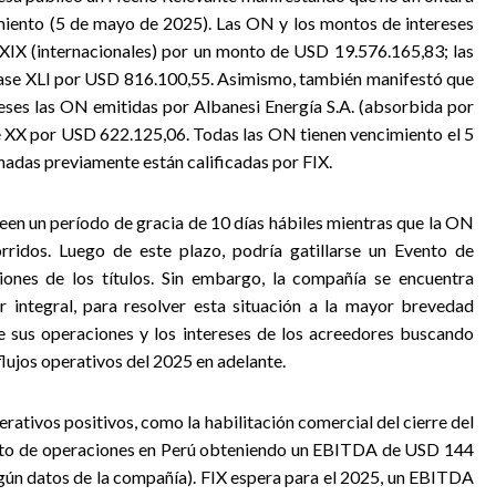
miento (5 de mayo de 2025). Las ON y los montos de intereses
IX (internacionales) por un monto de USD 19.576.165,83; las
ase XLI por USD 816.100,55. Asimismo, también manifestó que
reses las ON emitidas por Albanesi Energía S.A. (absorbida por
XX por USD 622.125,06. Todas las ON tienen vencimiento el 5
das previamente están calificadas por FIX.
seen un período de gracia de 10 días hábiles mientras que la ON
rridos. Luego de este plazo, podría gatillarse un Evento de
iones de los títulos. Sin embargo, la compañía se encuentra
er integral, para resolver esta situación a la mayor brevedad
e sus operaciones y los intereses de los acreedores buscando
lujos operativos del 2025 en adelante.
ativos positivos, como la habilitación comercial del cierre del
trato de operaciones en Perú obteniendo un EBITDA de USD 144
gún datos de la compañía). FIX espera para el 2025, un EBITDA