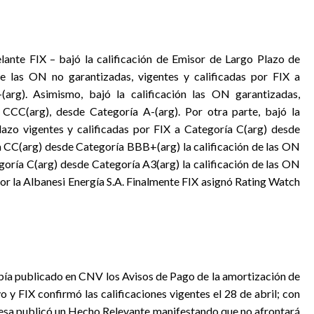
elante FIX – bajó la calificación de Emisor de Largo Plazo de
 las ON no garantizadas, vigentes y calificadas por FIX a
rg). Asimismo, bajó la calificación las ON garantizadas,
 CCC(arg), desde Categoría A-(arg). Por otra parte, bajó la
lazo vigentes y calificadas por FIX a Categoría C(arg) desde
 CC(arg) desde Categoría BBB+(arg) la calificación de las ON
goría C(arg) desde Categoría A3(arg) la calificación de las ON
por la Albanesi Energía S.A. Finalmente FIX asignó Rating Watch
había publicado en CNV los Avisos de Pago de la amortización de
 y FIX confirmó las calificaciones vigentes el 28 de abril; con
presa publicó un Hecho Relevante manifestando que no afrontará