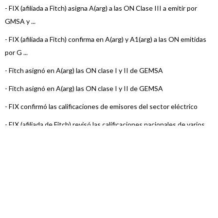
-
FIX (afiliada a Fitch) asigna A(arg) a las ON Clase III a emitir por
GMSA y ...
-
FIX (afiliada a Fitch) confirma en A(arg) y A1(arg) a las ON emitidas
por G ...
-
Fitch asignó en A(arg) las ON clase I y II de GEMSA
-
Fitch asignó en A(arg) las ON clase I y II de GEMSA
-
FIX confirmó las calificaciones de emisores del sector eléctrico
-
FIX (afiliada de Fitch) revisó las calificaciones nacionales de varios
Emis ...
-
FIX confirmó las calificaciones de Generación Mediterranea y
asignó Perspec ...
-
FIX subió a A(arg) la calificación de emisor de largo plazo de
Generación M ...
-
FIX bajó a Categoría BBB+(arg) la calificación de Emisor de Largo