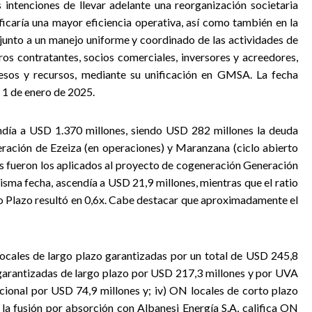
 intenciones de llevar adelante una reorganización societaria
caría una mayor eficiencia operativa, así como también en la
 junto a un manejo uniforme y coordinado de las actividades de
ros contratantes, socios comerciales, inversores y acreedores,
esos y recursos, mediante su unificación en GMSA. La fecha
l 1 de enero de 2025.
ía a USD 1.370 millones, siendo USD 282 millones la deuda
eración de Ezeiza (en operaciones) y Maranzana (ciclo abierto
s fueron los aplicados al proyecto de cogeneración Generación
 misma fecha, ascendía a USD 21,9 millones, mientras que el ratio
 Plazo resultó en 0,6x. Cabe destacar que aproximadamente el
ocales de largo plazo garantizadas por un total de USD 245,8
 garantizadas de largo plazo por USD 217,3 millones y por UVA
acional por USD 74,9 millones y; iv) ON locales de corto plazo
la fusión por absorción con Albanesi Energía S.A, califica ON