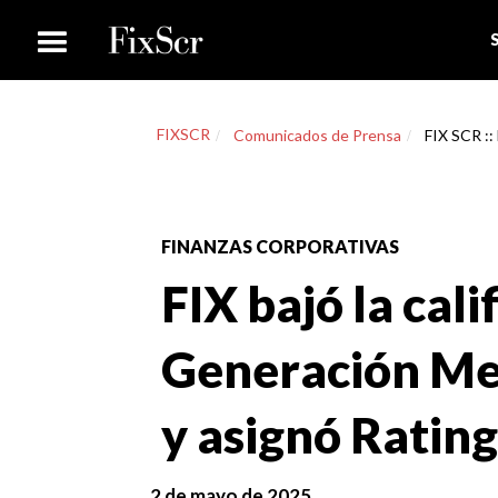
FIXSCR
Comunicados de Prensa
FIX SCR ::
FINANZAS CORPORATIVAS
FIX bajó la cali
Generación Med
y asignó Ratin
2 de mayo de 2025