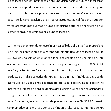
las calificaciones son intrínsecamente una visión hacia el futuro e incorporan
las hipótesis y predicciones sobre acontecimientos que pueden suceder y que
por su naturaleza no se pueden comprobar como hechos. Como resultado, a
pesar de la comprobación de los hechos actuales, las calificaciones pueden
verse afectadas por eventos futuros o condiciones que no se previeron en el
momento en que se emitió o afirmó una calificación.
La información contenida en este informe, recibida del emisor”, se proporciona
sin ninguna representación o garantía de ningún tipo. Una calificación de FIX
SCR S.A. es una opinión en cuanto a la calidad crediticia de una emisión. Esta
opinión se basa en criterios establecidos y metodologías que FIX SCR S.A.
evalúa y actualiza en forma continua. Por lo tanto, las calificaciones son un
producto de trabajo colectivo de FIX SCR S.A. y ningún individuo, o grupo de
individuos, es únicamente responsable por la calificación. La calificación no
incorpora el riesgo de pérdida debido a los riesgos que no sean relacionados a
riesgo de crédito, a menos que dichos riesgos sean mencionados
específicamente, como son riesgos de precio o de mercado. FIX SCR S.A. no está
comprometido en la oferta o venta de ningún título. Todos los informes de FIX