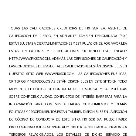
TODAS LAS CALIFICACIONES CREDITICIAS DE FIX SCR S.A. AGENTE DE
CALIFICACIÒN DE RIESGO, EN ADELANTE TAMBIEN DENOMINADA “FIX”,
ESTÁN SUJETAS A CIERTAS LIMITACIONES Y ESTIPULACIONES. POR FAVOR LEA
ESTAS LIMITACIONES Y ESTIPULACIONES SIGUIENDO ESTE ENLACE:
HTTP://WWW.FIXSCR.COM. ADEMÁS, LAS DEFINICIONES DE CALIFICACIÓN Y
LAS CONDICIONES DE USO DE TALES CALIFICACIONES ESTÁN DISPONIBLES EN
NUESTRO SITIO WEB WWW.FIXSCR.COM. LAS CALIFICACIONES PÚBLICAS,
CRITERIOS Y METODOLOGÍAS ESTÁN DISPONIBLES EN ESTE SITIO EN TODO
MOMENTO. EL CÓDIGO DE CONDUCTA DE FIX SCR S.A., Y LAS POLÍTICAS
SOBRE CONFIDENCIALIDAD, CONFLICTOS DE INTERÉS, BARRERAS PARA LA
INFORMACIÓN PARA CON SUS AFILIADAS, CUMPLIMIENTO, Y DEMÁS
POLÍTICAS Y PROCEDIMIENTOS ESTÁN TAMBIÉN DISPONIBLES EN LA SECCIÓN
DE CÓDIGO DE CONDUCTA DE ESTE SITIO. FIX SCR S.A. PUEDE HABER
PROPORCIONADO OTRO SERVICIO ADMISIBLE A LA ENTIDAD CALIFICADA O A
TERCEROS RELACIONADOS. LOS DETALLES DE DICHO SERVICIO DE