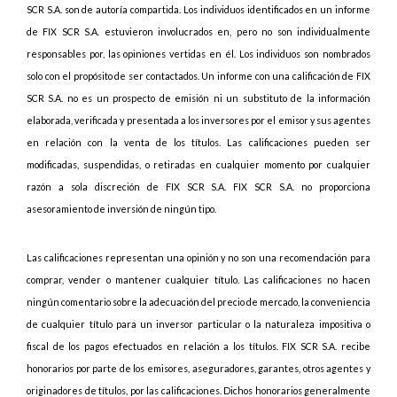
SCR S.A. son de autoría compartida. Los individuos identificados en un informe
de FIX SCR S.A. estuvieron involucrados en, pero no son individualmente
responsables por, las opiniones vertidas en él. Los individuos son nombrados
solo con el propósito de ser contactados. Un informe con una calificación de FIX
SCR S.A. no es un prospecto de emisión ni un substituto de la información
elaborada, verificada y presentada a los inversores por el emisor y sus agentes
en relación con la venta de los títulos. Las calificaciones pueden ser
modificadas, suspendidas, o retiradas en cualquier momento por cualquier
razón a sola discreción de FIX SCR S.A. FIX SCR S.A. no proporciona
asesoramiento de inversión de ningún tipo.
Las calificaciones representan una opinión y no son una recomendación para
comprar, vender o mantener cualquier título. Las calificaciones no hacen
ningún comentario sobre la adecuación del precio de mercado, la conveniencia
de cualquier título para un inversor particular o la naturaleza impositiva o
fiscal de los pagos efectuados en relación a los títulos. FIX SCR S.A. recibe
honorarios por parte de los emisores, aseguradores, garantes, otros agentes y
originadores de títulos, por las calificaciones. Dichos honorarios generalmente