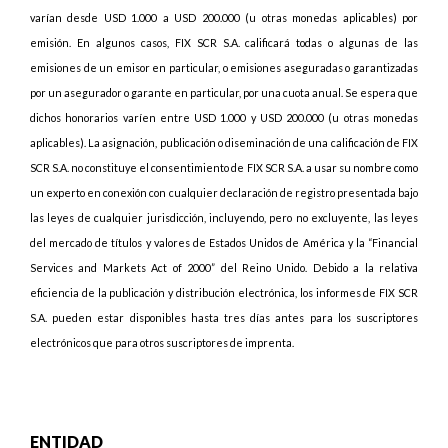
varían desde USD 1.000 a USD 200.000 (u otras monedas aplicables) por
emisión. En algunos casos, FIX SCR S.A. calificará todas o algunas de las
emisiones de un emisor en particular, o emisiones aseguradas o garantizadas
por un asegurador o garante en particular, por una cuota anual. Se espera que
dichos honorarios varíen entre USD 1.000 y USD 200.000 (u otras monedas
aplicables). La asignación, publicación o diseminación de una calificación de FIX
SCR S.A. no constituye el consentimiento de FIX SCR S.A. a usar su nombre como
un experto en conexión con cualquier declaración de registro presentada bajo
las leyes de cualquier jurisdicción, incluyendo, pero no excluyente, las leyes
del mercado de títulos y valores de Estados Unidos de América y la “Financial
Services and Markets Act of 2000” del Reino Unido. Debido a la relativa
eficiencia de la publicación y distribución electrónica, los informes de FIX SCR
S.A. pueden estar disponibles hasta tres días antes para los suscriptores
electrónicos que para otros suscriptores de imprenta.
ENTIDAD