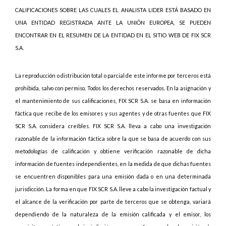
CALIFICACIONES SOBRE LAS CUALES EL ANALISTA LIDER ESTÁ BASADO EN
UNA ENTIDAD REGISTRADA ANTE LA UNIÓN EUROPEA, SE PUEDEN
ENCONTRAR EN EL RESUMEN DE LA ENTIDAD EN EL SITIO WEB DE FIX SCR
S.A.
La reproducción o distribución total o parcial de este informe por terceros está
prohibida, salvo con permiso. Todos los derechos reservados. En la asignación y
el mantenimiento de sus calificaciones, FIX SCR S.A. se basa en información
fáctica que recibe de los emisores y sus agentes y de otras fuentes que FIX
SCR S.A. considera creíbles. FIX SCR S.A. lleva a cabo una investigación
razonable de la información fáctica sobre la que se basa de acuerdo con sus
metodologías de calificación y obtiene verificación razonable de dicha
información de fuentes independientes, en la medida de que dichas fuentes
se encuentren disponibles para una emisión dada o en una determinada
jurisdicción. La forma en que FIX SCR S.A. lleve a cabo la investigación factual y
el alcance de la verificación por parte de terceros que se obtenga, variará
dependiendo de la naturaleza de la emisión calificada y el emisor, los