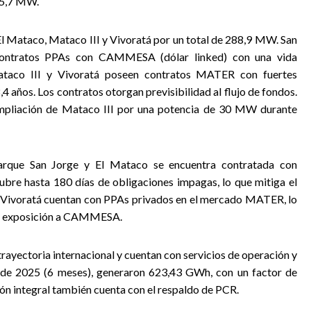
45,7 MW.
El Mataco, Mataco III y Vivoratá por un total de 288,9 MW. San
contratos PPAs con CAMMESA (dólar linked) con una vida
ataco III y Vivoratá poseen contratos MATER con fuertes
 años. Los contratos otorgan previsibilidad al flujo de fondos.
 ampliación de Mataco III por una potencia de 30 MW durante
arque San Jorge y El Mataco se encuentra contratada con
e hasta 180 días de obligaciones impagas, lo que mitiga el
 y Vivoratá cuentan con PPAs privados en el mercado MATER, lo
e la exposición a CAMMESA.
ayectoria internacional y cuentan con servicios de operación y
de 2025 (6 meses), generaron 623,43 GWh, con un factor de
n integral también cuenta con el respaldo de PCR.