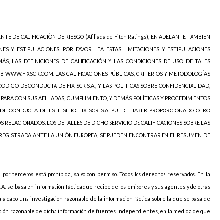
NTE DE CALIFICACIÒN DE RIESGO (Afiliada de Fitch Ratings), EN ADELANTE TAMBIEN
NES Y ESTIPULACIONES. POR FAVOR LEA ESTAS LIMITACIONES Y ESTIPULACIONES
ÁS, LAS DEFINICIONES DE CALIFICACIÓN Y LAS CONDICIONES DE USO DE TALES
EB WWW.FIXSCR.COM. LAS CALIFICACIONES PÚBLICAS, CRITERIOS Y METODOLOGÍAS
ÓDIGO DE CONDUCTA DE FIX SCR S.A., Y LAS POLÍTICAS SOBRE CONFIDENCIALIDAD,
 PARA CON SUS AFILIADAS, CUMPLIMIENTO, Y DEMÁS POLÍTICAS Y PROCEDIMIENTOS
DE CONDUCTA DE ESTE SITIO. FIX SCR S.A. PUEDE HABER PROPORCIONADO OTRO
OS RELACIONADOS. LOS DETALLES DE DICHO SERVICIO DE CALIFICACIONES SOBRE LAS
 REGISTRADA ANTE LA UNIÓN EUROPEA, SE PUEDEN ENCONTRAR EN EL RESUMEN DE
e por terceros está prohibida, salvo con permiso. Todos los derechos reservados. En la
S.A. se basa en información fáctica que recibe de los emisores y sus agentes y de otras
va a cabo una investigación razonable de la información fáctica sobre la que se basa de
icación razonable de dicha información de fuentes independientes, en la medida de que