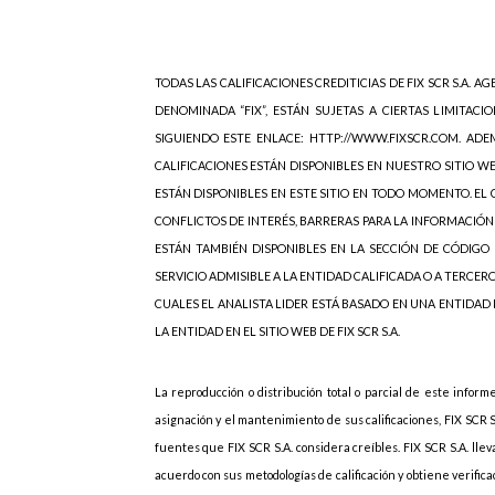
TODAS LAS CALIFICACIONES CREDITICIAS DE FIX SCR S.A. AGE
DENOMINADA “FIX”, ESTÁN SUJETAS A CIERTAS LIMITACIO
SIGUIENDO ESTE ENLACE: HTTP://WWW.FIXSCR.COM. ADEM
CALIFICACIONES ESTÁN DISPONIBLES EN NUESTRO SITIO W
ESTÁN DISPONIBLES EN ESTE SITIO EN TODO MOMENTO. EL C
CONFLICTOS DE INTERÉS, BARRERAS PARA LA INFORMACIÓN
ESTÁN TAMBIÉN DISPONIBLES EN LA SECCIÓN DE CÓDIGO 
SERVICIO ADMISIBLE A LA ENTIDAD CALIFICADA O A TERCER
CUALES EL ANALISTA LIDER ESTÁ BASADO EN UNA ENTIDAD
LA ENTIDAD EN EL SITIO WEB DE FIX SCR S.A.
La reproducción o distribución total o parcial de este inform
asignación y el mantenimiento de sus calificaciones, FIX SCR 
fuentes que FIX SCR S.A. considera creíbles. FIX SCR S.A. lle
acuerdo con sus metodologías de calificación y obtiene verif