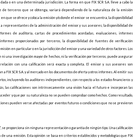
ada o en una determinada jurisdicción. La forma en que FIX SCR S.A. lleve a cabo la
arte de terceros que se obtenga, variará dependiendo de la naturaleza de la emisión
ión en que se ofrece y coloca la emisión y/o donde el emisor se encuentra, la disponibilidad
o a representantes de la administración del emisor y sus asesores, la disponibilidad de
nformes de auditoría, cartas de procedimientos acordadas, evaluaciones, informes
informes proporcionados por terceros, la disponibilidad de fuentes de verificación
sión en particular o en la jurisdicción del emisor y una variedad de otros factores. Los
 ni una investigación mayor de hechos, ni la verificación por terceros, puede asegurar
elación con una calificación será exacta y completa. El emisor y sus asesores son
 a FIX SCR S.A. y al mercado en los documentos de oferta y otros informes. Al emitir sus
pertos, incluyendo los auditores independientes, con respecto a los estados financieros y
ás, las calificaciones son intrínsecamente una visión hacia el futuro e incorporan las
uceder y que por su naturaleza no se pueden comprobar como hechos. Como resultado,
caciones pueden verse afectadas por eventos futuros o condiciones que no se previeron
, se proporciona sin ninguna representación o garantía de ningún tipo. Una calificación
ia de una emisión. Esta opinión se basa en criterios establecidos y metodologías que FIX