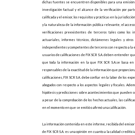
dichas fuentes se encuentren disponibles para una emisión d
investigación factual y el alcance de la verificación por p
calificada y el emisor, los requisitos y prácticas en la jurisdicc
y la naturaleza de la información pública relevante, el acces
verificaciones preexistentes de terceros tales como los i
actuariales, informes técnicos, dictámenes legales y otros 
independientes y competentes de terceros con respecto a la emi
usuarios de calificaciones de FIX SCR S.A. deben entender que
que toda la información en la que FIX SCR S.A.se basa en r
responsables de la exactitud de la información que proporcionan
calificaciones, FIX SCR S.A. debe confiar en la labor de los ex
abogados con respecto a los aspectos legales y fiscales. Adem
hipótesis y predicciones sobre acontecimientos que pueden s
a pesar de la comprobación de los hechos actuales, las califi
en el momento en que se emitió o afirmó una calificación.
La información contenida en este informe, recibida del emisor”
de FIX SCR S.A. es una opinión en cuanto a la calidad creditic