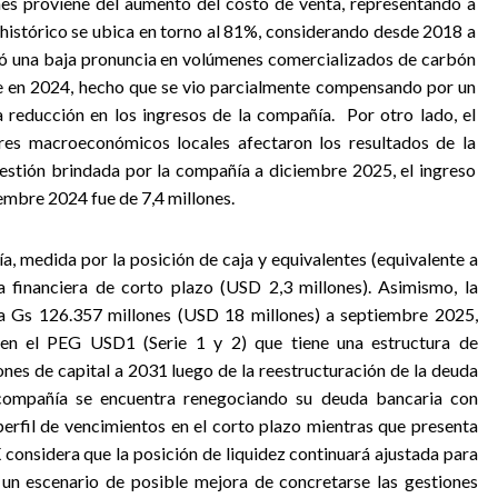
nes proviene del aumento del costo de venta, representando a
 histórico se ubica en torno al 81%, considerando desde 2018 a
ró una baja pronuncia en volúmenes comercializados de carbón
e en 2024, hecho que se vio parcialmente compensando por un
 reducción en los ingresos de la compañía.
Por otro lado, el
ores macroeconómicos locales afectaron los resultados de la
stión brindada por la compañía a diciembre 2025, el ingreso
embre 2024 fue de 7,4 millones.
ía, medida por la posición de caja y equivalentes (equivalente a
 financiera de corto plazo (USD 2,3 millones). Asimismo, la
 a Gs 126.357 millones (USD 18 millones) a septiembre 2025,
en el PEG USD1 (Serie 1 y 2) que tiene una estructura de
nes de capital a 2031 luego de la reestructuración de la deuda
 compañía se encuentra renegociando su deuda bancaria con
perfil de vencimientos en el corto plazo mientras que presenta
 considera que la posición de liquidez continuará ajustada para
 un escenario de posible mejora de concretarse las gestiones