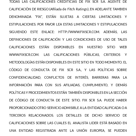
TODAS LAS CALIFICACIONES CREDITICIAS DE FIX SCR S.A. AGENTE DE
CALIFICACIÒN DE RIESGO (Afiliada de Fitch Ratings), EN ADELANTE TAMBIEN
DENOMINADA “FIX”, ESTÁN SUJETAS A CIERTAS LIMITACIONES Y
ESTIPULACIONES. POR FAVOR LEA ESTAS LIMITACIONES Y ESTIPULACIONES
SIGUIENDO ESTE ENLACE: HTTP://WWW.FIXSCR.COM. ADEMÁS, LAS
DEFINICIONES DE CALIFICACIÓN Y LAS CONDICIONES DE USO DE TALES
CALIFICACIONES ESTÁN DISPONIBLES EN NUESTRO SITIO WEB
WWW.FIXSCR.COM. LAS CALIFICACIONES PÚBLICAS, CRITERIOS Y
METODOLOGÍAS ESTÁN DISPONIBLES EN ESTE SITIO EN TODO MOMENTO. EL
CÓDIGO DE CONDUCTA DE FIX SCR S.A., Y LAS POLÍTICAS SOBRE
CONFIDENCIALIDAD, CONFLICTOS DE INTERÉS, BARRERAS PARA LA
INFORMACIÓN PARA CON SUS AFILIADAS, CUMPLIMIENTO, Y DEMÁS
POLÍTICAS Y PROCEDIMIENTOS ESTÁN TAMBIÉN DISPONIBLES EN LA SECCIÓN
DE CÓDIGO DE CONDUCTA DE ESTE SITIO. FIX SCR S.A. PUEDE HABER
PROPORCIONADO OTRO SERVICIO ADMISIBLE A LA ENTIDAD CALIFICADA O A
TERCEROS RELACIONADOS. LOS DETALLES DE DICHO SERVICIO DE
CALIFICACIONES SOBRE LAS CUALES EL ANALISTA LIDER ESTÁ BASADO EN
UNA ENTIDAD REGISTRADA ANTE LA UNIÓN EUROPEA, SE PUEDEN