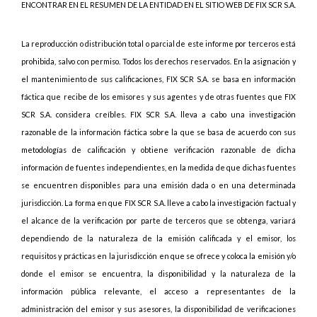
ENCONTRAR EN EL RESUMEN DE LA ENTIDAD EN EL SITIO WEB DE FIX SCR S.A.
La reproducción o distribución total o parcial de este informe por terceros está
prohibida, salvo con permiso. Todos los derechos reservados. En la asignación y
el mantenimiento de sus calificaciones, FIX SCR S.A. se basa en información
fáctica que recibe de los emisores y sus agentes y de otras fuentes que FIX
SCR S.A. considera creíbles. FIX SCR S.A. lleva a cabo una investigación
razonable de la información fáctica sobre la que se basa de acuerdo con sus
metodologías de calificación y obtiene verificación razonable de dicha
información de fuentes independientes, en la medida de que dichas fuentes
se encuentren disponibles para una emisión dada o en una determinada
jurisdicción. La forma en que FIX SCR S.A. lleve a cabo la investigación factual y
el alcance de la verificación por parte de terceros que se obtenga, variará
dependiendo de la naturaleza de la emisión calificada y el emisor, los
requisitos y prácticas en la jurisdicción en que se ofrece y coloca la emisión y/o
donde el emisor se encuentra, la disponibilidad y la naturaleza de la
información pública relevante, el acceso a representantes de la
administración del emisor y sus asesores, la disponibilidad de verificaciones