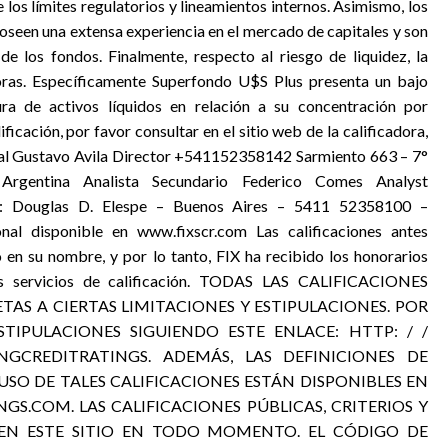
los límites regulatorios y lineamientos internos. Asimismo, los
poseen una extensa experiencia en el mercado de capitales y son
e los fondos. Finalmente, respecto al riesgo de liquidez, la
ras. Específicamente Superfondo U$S Plus presenta un bajo
ra de activos líquidos en relación a su concentración por
ficación, por favor consultar en el sitio web de la calificadora,
pal Gustavo Avila Director +541152358142 Sarmiento 663 – 7°
gentina Analista Secundario Federico Comes Analyst
: Douglas D. Elespe – Buenos Aires – 5411 52358100 –
nal disponible en www.fixscr.com Las calificaciones antes
o en su nombre, y por lo tanto, FIX ha recibido los honorarios
sus servicios de calificación. TODAS LAS CALIFICACIONES
JETAS A CIERTAS LIMITACIONES Y ESTIPULACIONES. POR
STIPULACIONES SIGUIENDO ESTE ENLACE: HTTP: / /
NGCREDITRATINGS. ADEMÁS, LAS DEFINICIONES DE
USO DE TALES CALIFICACIONES ESTÁN DISPONIBLES EN
S.COM. LAS CALIFICACIONES PÚBLICAS, CRITERIOS Y
 EN ESTE SITIO EN TODO MOMENTO. EL CÓDIGO DE