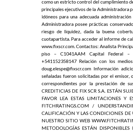
como un estricto control del cumplimiento de 
principales ejecutivos de la Administradora 
idóneos para una adecuada administración d
Administradora posee prácticas conservado
riesgo de liquidez, dada la buena cobertu
cuotapartista. Para acceder al informe de cali
www.fixscr.com. Contactos: Analista Princi
piso – C1041AAM Capital Federal – Ar
+541152358147 Relación con los medios
doug.elespe@fixscr.com Información adicio
señaladas fueron solicitadas por el emisor, 
correspondientes por la prestación de 
CREDITICIAS DE FIX SCR S.A. ESTÁN SU
FAVOR LEA ESTAS LIMITACIONES Y E
FITCHRATINGS.COM / UNDERSTANDI
CALIFICACIÓN Y LAS CONDICIONES DE 
NUESTRO SITIO WEB WWW.FITCHRATING
METODOLOGÍAS ESTÁN DISPONIBLES