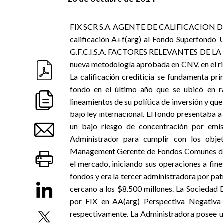
FIX SCR S.A. AGENTE DE CALIFICACION DE RIE
calificación A+f(arg) al Fondo Superfondo
G.F.C.I.S.A. FACTORES RELEVANTES DE LA CA
nueva metodología aprobada en CNV, en el ries
La calificación crediticia se fundamenta pr
fondo en el último año que se ubicó en ra
lineamientos de su política de inversión y que
bajo ley internacional. El fondo presentaba a 
un bajo riesgo de concentración por emiso
Administrador para cumplir con los ob
Management Gerente de Fondos Comunes de In
el mercado, iniciando sus operaciones a fi
fondos y era la tercer administradora por pa
cercano a los $8.500 millones. La Sociedad 
por FIX en AA(arg) Perspectiva Negativa
respectivamente. La Administradora posee un