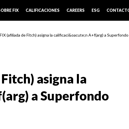
SOBRE FIX
CALIFICACIONES
CAREERS
ESG
CONTACT
 FIX (afiliada de Fitch) asigna la calificaci&oacute;n A+f(arg) a Superfond
 Fitch) asigna la
f(arg) a Superfondo