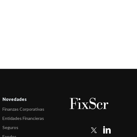
-
FIX (afiliada de Fitch Ratings) comenta acciones de calificación
sobre 23 F ...
-
FIX (afiliada de Fitch) asigna la calificación Af(arg) a Superfondo
Equilib ...
-
FIX (afiliada de Fitch Ratings) comenta acciones de calificación
sobre 7 Fo ...
-
FIX (afiliada de Fitch Ratings) comenta acciones de calificación
sobre 10 F ...
-
FIX (afiliada de Fitch Ratings) comenta acciones de calificación
sobre 16 F ...
Novedades
-
FIX (afiliada de Fitch) “afiliada de Fitch Ratings” confirma las
Finanzas Corporativas
calificaci ...
Entidades Financieras
-
FIX (afiliada de Fitch) “afiliada de Fitch Ratings” sube las
Seguros
calificaciones ...
Fondos