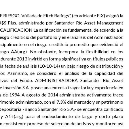
SGO “afiliada de Fitch Ratings”, (en adelante FIX) asignó la
 U$S Plus, administrado por Santander Río Asset Management
LIFICACION La calificación se fundamenta, de acuerdo a la
go crediticio del portafolio y en el análisis del Administrador.
incipalmente en el riesgo crediticio promedio que evidenció el
ngo AA(arg). No obstante, incorpora la flexibilidad en los
 durante 2013 invirtió en forma significativa en títulos públicos
la fecha de análisis (10-10-14) un bajo riesgo de distribución y
r. Asimismo, se consideró el análisis de la capacidad del
jetivos del Fondo. ADMINISTRADORA Santander Río Asset
versión S.A. posee una extensa trayectoria y experiencia en
nes de 1994. A agosto de 2014 administraba activamente trece
trimonio administrado, con el 7.3% del mercado y un patrimonio
Depositaria -Banco Santander Río S.A.- se encuentra calificado
 y A1+(arg) para el endeudamiento de largo y corto plazo
 consistente proceso de selección de activos y monitoreo así