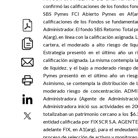
confirmó las calificaciones de los fondos fon
SBS Pymes FCI Abierto Pymes en Af
calificaciones de los Fondos se fundamentan 
Administrador. El fondo SBS Retorno Total pr
A(arg), en línea con la calificación asignada. 
cartera, el moderado a alto riesgo de liq
Estrategia presentó en el último año un r
calificación asignada. La misma contempla la 
de liquidez, y el bajo a moderado riesgo 
Pymes presentó en el último año un riesgo
Asimismo, se contempla la distribución de la
moderado riesgo de concentración. ADMI
Administradora (Agente de Administrac
Administradora inició sus actividades en 
totalizaban un patrimonio cercano a los $6.
entidad calificada por FIX SCR S.A. AGENT
adelante FIX, en A1(arg), para el endeudam
proceso de selección de activos y monitoreo