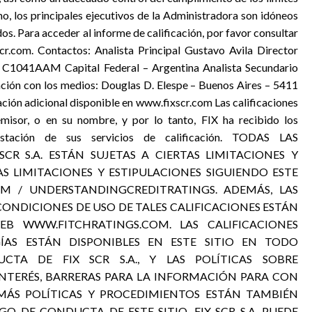
mo, los principales ejecutivos de la Administradora son idóneos
s. Para acceder al informe de calificación, por favor consultar
scr.com. Contactos: Analista Principal Gustavo Avila Director
C1041AAM Capital Federal – Argentina Analista Secundario
ón con los medios: Douglas D. Elespe – Buenos Aires – 5411
ón adicional disponible en www.fixscr.com Las calificaciones
emisor, o en su nombre, y por lo tanto, FIX ha recibido los
estación de sus servicios de calificación. TODAS LAS
 SCR S.A. ESTÁN SUJETAS A CIERTAS LIMITACIONES Y
AS LIMITACIONES Y ESTIPULACIONES SIGUIENDO ESTE
COM / UNDERSTANDINGCREDITRATINGS. ADEMÁS, LAS
 CONDICIONES DE USO DE TALES CALIFICACIONES ESTÁN
EB WWW.FITCHRATINGS.COM. LAS CALIFICACIONES
GÍAS ESTÁN DISPONIBLES EN ESTE SITIO EN TODO
TA DE FIX SCR S.A., Y LAS POLÍTICAS SOBRE
INTERÉS, BARRERAS PARA LA INFORMACIÓN PARA CON
EMÁS POLÍTICAS Y PROCEDIMIENTOS ESTÁN TAMBIÉN
GO DE CONDUCTA DE ESTE SITIO. FIX SCR S.A. PUEDE