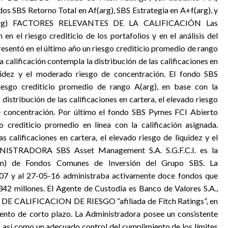
dos SBS Retorno Total en Af(arg), SBS Estrategia en A+f(arg), y
(arg) FACTORES RELEVANTES DE LA CALIFICACIÓN Las
en el riesgo crediticio de los portafolios y en el análisis del
esentó en el último año un riesgo crediticio promedio de rango
La calificación contempla la distribución de las calificaciones en
uidez y el moderado riesgo de concentración. El fondo SBS
iesgo crediticio promedio de rango A(arg), en base con la
distribución de las calificaciones en cartera, el elevado riesgo
de concentración. Por último el fondo SBS Pymes FCI Abierto
 crediticio promedio en línea con la calificación asignada.
s calificaciones en cartera, el elevado riesgo de liquidez y el
NISTRADORA SBS Asset Management S.A. S.G.F.C.I. es la
ión) de Fondos Comunes de Inversión del Grupo SBS. La
2007 y al 27-05-16 administraba activamente doce fondos que
342 millones. El Agente de Custodia es Banco de Valores S.A.,
E DE CALIFICACION DE RIESGO “afiliada de Fitch Ratings”, en
iento de corto plazo. La Administradora posee un consistente
, así como un adecuado control del cumplimiento de los límites