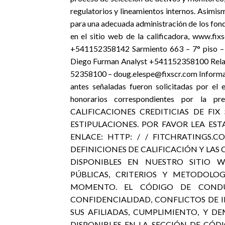
regulatorios y lineamientos internos. Asimis
para una adecuada administración de los fondo
en el sitio web de la calificadora, www.fix
+541152358142 Sarmiento 663 – 7° piso – 
Diego Furman Analyst +541152358100 Relaci
52358100 – doug.elespe@fixscr.com Informaci
antes señaladas fueron solicitadas por el 
honorarios correspondientes por la pr
CALIFICACIONES CREDITICIAS DE FIX
ESTIPULACIONES. POR FAVOR LEA EST
ENLACE: HTTP: / / FITCHRATINGS.
DEFINICIONES DE CALIFICACIÓN Y LAS
DISPONIBLES EN NUESTRO SITIO W
PÚBLICAS, CRITERIOS Y METODOLO
MOMENTO. EL CÓDIGO DE CONDUC
CONFIDENCIALIDAD, CONFLICTOS DE 
SUS AFILIADAS, CUMPLIMIENTO, Y D
DISPONIBLES EN LA SECCIÓN DE CÓDI