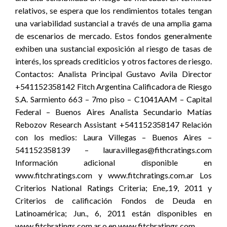
relativos, se espera que los rendimientos totales tengan
una variabilidad sustancial a través de una amplia gama
de escenarios de mercado. Estos fondos generalmente
exhiben una sustancial exposición al riesgo de tasas de
interés, los spreads crediticios y otros factores de riesgo.
Contactos: Analista Principal Gustavo Avila Director
+541152358142 Fitch Argentina Calificadora de Riesgo
S.A. Sarmiento 663 – 7mo piso – C1041AAM – Capital
Federal – Buenos Aires Analista Secundario Matías
Rebozov Research Assistant +541152358147 Relación
con los medios: Laura Villegas – Buenos Aires –
541152358139 – laura.villegas@fithcratings.com
Información adicional disponible en
www.fitchratings.com y www.fitchratings.com.ar Los
Criterios National Ratings Criteria; Ene,.19, 2011 y
Criterios de calificación Fondos de Deuda en
Latinoamérica; Jun., 6, 2011 están disponibles en
www.fitchratings.com.ar o en www.fitchratings.com.