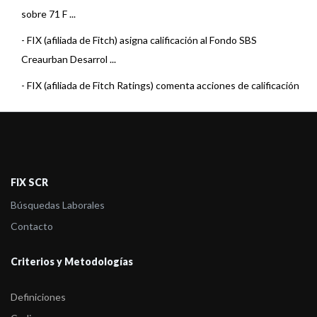
sobre 71 F ...
-
FIX (afiliada de Fitch) asigna calificación al Fondo SBS
Creaurban Desarrol ...
-
FIX (afiliada de Fitch Ratings) comenta acciones de calificación
sobre 3 Fo ...
-
FIX (afiliada de Fitch Ratings) comenta acciones de calificación
sobre 6 Fo ...
-
FIX (afiliada de Fitch Ratings) comenta acciones de calificación
FIX SCR
sobre 22 F ...
Búsquedas Laborales
-
FIX (afiliada de Fitch Ratings) comenta acciones de calificación
Contacto
sobre 23 F ...
Criterios y Metodologías
-
FIX (afiliada de Fitch Ratings) comenta acciones de calificación
sobre 5 Fo ...
Definiciones
-
FIX (afiliada de Fitch) sube la calificación al Fondo SBS Renta