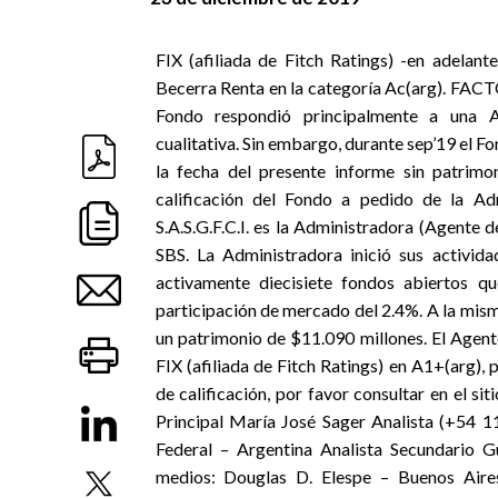
FIX (afiliada de Fitch Ratings) -en adelant
Becerra Renta en la categoría Ac(arg). F
Fondo respondió principalmente a una Ad
cualitativa. Sin embargo, durante sep’19 el F
la fecha del presente informe sin patrimon
calificación del Fondo a pedido de la
S.A.S.G.F.C.I. es la Administradora (Agente
SBS. La Administradora inició sus activi
activamente diecisiete fondos abiertos q
participación de mercado del 2.4%. A la mis
un patrimonio de $11.090 millones. El Agent
FIX (afiliada de Fitch Ratings) en A1+(arg),
de calificación, por favor consultar en el si
Principal María José Sager Analista (+54
Federal – Argentina Analista Secundario G
medios: Douglas D. Elespe – Buenos Air