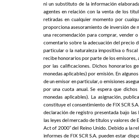
ni un substituto de la información elaborada
agentes en relación con la venta de los títu
retiradas en cualquier momento por cualqu
proporciona asesoramiento de inversión de ni
una recomendación para comprar, vender o m
comentario sobre la adecuación del precio de
particular o la naturaleza impositiva o fiscal
recibe honorarios por parte de los emisores, 
por las calificaciones. Dichos honorarios
monedas aplicables) por emisión. En algunos 
de un emisor en particular, o emisiones asegu
por una cuota anual. Se espera que dichos
monedas aplicables). La asignación, public
constituye el consentimiento de FIX SCR S.A
declaración de registro presentada bajo las l
las leyes del mercado de títulos y valores de
Act of 2000” del Reino Unido. Debido a la rela
informes de FIX SCR S.A. pueden estar dispon