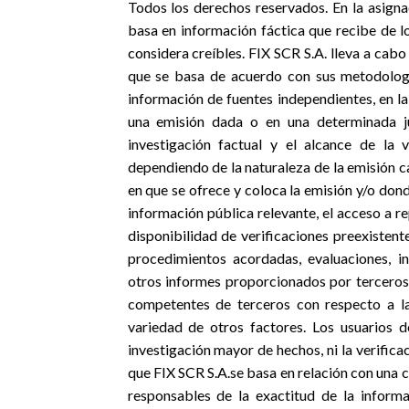
Todos los derechos reservados. En la asigna
basa en información fáctica que recibe de l
considera creíbles. FIX SCR S.A. lleva a cabo
que se basa de acuerdo con sus metodología
información de fuentes independientes, en l
una emisión dada o en una determinada ju
investigación factual y el alcance de la 
dependiendo de la naturaleza de la emisión cal
en que se ofrece y coloca la emisión y/o donde
información pública relevante, el acceso a re
disponibilidad de verificaciones preexistent
procedimientos acordadas, evaluaciones, in
otros informes proporcionados por terceros,
competentes de terceros con respecto a la 
variedad de otros factores. Los usuarios 
investigación mayor de hechos, ni la verifica
que FIX SCR S.A.se basa en relación con una c
responsables de la exactitud de la inform