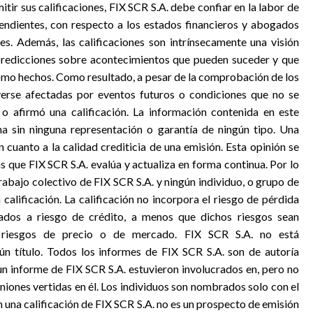
tir sus calificaciones, FIX SCR S.A. debe confiar en la labor de
pendientes, con respecto a los estados financieros y abogados
les. Además, las calificaciones son intrínsecamente una visión
y predicciones sobre acontecimientos que pueden suceder y que
mo hechos. Como resultado, a pesar de la comprobación de los
 verse afectadas por eventos futuros o condiciones que no se
o afirmó una calificación. La información contenida en este
na sin ninguna representación o garantía de ningún tipo. Una
n cuanto a la calidad crediticia de una emisión. Esta opinión se
s que FIX SCR S.A. evalúa y actualiza en forma continua. Por lo
trabajo colectivo de FIX SCR S.A. y ningún individuo, o grupo de
calificación. La calificación no incorpora el riesgo de pérdida
ados a riesgo de crédito, a menos que dichos riesgos sean
 riesgos de precio o de mercado. FIX SCR S.A. no está
n título. Todos los informes de FIX SCR S.A. son de autoría
un informe de FIX SCR S.A. estuvieron involucrados en, pero no
niones vertidas en él. Los individuos son nombrados solo con el
 una calificación de FIX SCR S.A. no es un prospecto de emisión