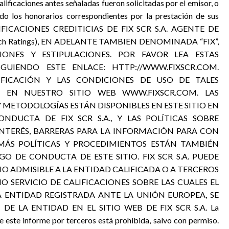
lificaciones antes señaladas fueron solicitadas por el emisor, o
ido los honorarios correspondientes por la prestación de sus
CALIFICACIONES CREDITICIAS DE FIX SCR S.A. AGENTE DE
itch Ratings), EN ADELANTE TAMBIEN DENOMINADA “FIX”,
CIONES Y ESTIPULACIONES. POR FAVOR LEA ESTAS
IGUIENDO ESTE ENLACE: HTTP://WWW.FIXSCR.COM.
LIFICACIÓN Y LAS CONDICIONES DE USO DE TALES
ES EN NUESTRO SITIO WEB WWW.FIXSCR.COM. LAS
Y METODOLOGÍAS ESTÁN DISPONIBLES EN ESTE SITIO EN
DUCTA DE FIX SCR S.A., Y LAS POLÍTICAS SOBRE
INTERÉS, BARRERAS PARA LA INFORMACIÓN PARA CON
EMÁS POLÍTICAS Y PROCEDIMIENTOS ESTÁN TAMBIÉN
GO DE CONDUCTA DE ESTE SITIO. FIX SCR S.A. PUEDE
 ADMISIBLE A LA ENTIDAD CALIFICADA O A TERCEROS
O SERVICIO DE CALIFICACIONES SOBRE LAS CUALES EL
A ENTIDAD REGISTRADA ANTE LA UNIÓN EUROPEA, SE
 LA ENTIDAD EN EL SITIO WEB DE FIX SCR S.A. La
de este informe por terceros está prohibida, salvo con permiso.