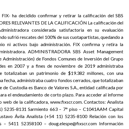
e FIX- ha decidido confirmar y retirar la calificación del SBS
ACTORES RELEVANTES DE LA CALIFICACIÓN La calificación del
ministradora considerada satisfactoria en su evaluación
ondo sufrió rescates del 100% de sus cuotapartistas, quedando a
io ni activos bajo administración. FIX confirma y retira la
 Administradora. ADMINISTRADORA SBS Asset Management
 de Administración) de Fondos Comunes de Inversión del Grupo
dades en 2007 y a fines de noviembre de 2019 administraba
ue totalizaban un patrimonio de $19.382 millones, con una
ma fecha, administraba cuatro fondos cerrados, que totalizaban
e de Custodia es Banco de Valores S.A., entidad calificada por
 para el endeudamiento de corto plazo. Para acceder al informe
tio web de la calificadora, www.fixscr.com. Contactos: Analista
 11) 5235-8131 Sarmiento 663 – 7° piso – C1041AAM Capital
ustavo Ávila Analista (+54 11) 5235-8100 Relación con los
es – 5411 52358100 – doug.elespe@fixscr.com Información