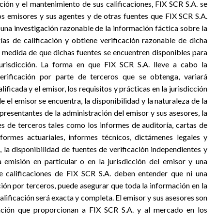
ción y el mantenimiento de sus calificaciones, FIX SCR S.A. se
os emisores y sus agentes y de otras fuentes que FIX SCR S.A.
 una investigación razonable de la información fáctica sobre la
s de calificación y obtiene verificación razonable de dicha
a medida de que dichas fuentes se encuentren disponibles para
risdicción. La forma en que FIX SCR S.A. lleve a cabo la
verificación por parte de terceros que se obtenga, variará
ificada y el emisor, los requisitos y prácticas en la jurisdicción
 el emisor se encuentra, la disponibilidad y la naturaleza de la
presentantes de la administración del emisor y sus asesores, la
es de terceros tales como los informes de auditoría, cartas de
formes actuariales, informes técnicos, dictámenes legales y
 la disponibilidad de fuentes de verificación independientes y
emisión en particular o en la jurisdicción del emisor y una
de calificaciones de FIX SCR S.A. deben entender que ni una
ción por terceros, puede asegurar que toda la información en la
alificación será exacta y completa. El emisor y sus asesores son
ación que proporcionan a FIX SCR S.A. y al mercado en los