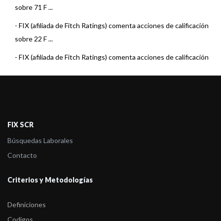
sobre 71 F ...
-
FIX (afiliada de Fitch Ratings) comenta acciones de calificación
sobre 22 F ...
-
FIX (afiliada de Fitch Ratings) comenta acciones de calificación
sobre 15 F ...
-
FIX (afiliada de Fitch Ratings) comenta acciones de calificación
sobre 22 F ...
-
FIX (afiliada de Fitch Ratings) comenta acciones de calificación
FIX SCR
sobre 23 F ...
Búsquedas Laborales
-
FIX (afiliada de Fitch) asigna la calificación al Fondo Pionero
Contacto
Renta Estra ...
Criterios y Metodologías
-
FIX (afiliada de Fitch Ratings) comenta acciones de calificación
sobre 23 F ...
Definiciones
-
FIX (afiliada de Fitch Ratings) sube la calificación al Fondo
Codigos