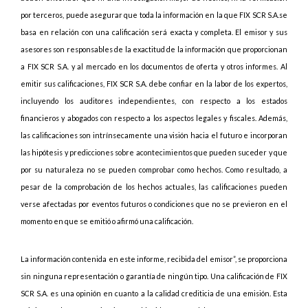
por terceros, puede asegurar que toda la información en la que FIX SCR S.A.se
basa en relación con una calificación será exacta y completa. El emisor y sus
asesores son responsables de la exactitud de la información que proporcionan
a FIX SCR S.A. y al mercado en los documentos de oferta y otros informes. Al
emitir sus calificaciones, FIX SCR S.A. debe confiar en la labor de los expertos,
incluyendo los auditores independientes, con respecto a los estados
financieros y abogados con respecto a los aspectos legales y fiscales. Además,
las calificaciones son intrínsecamente una visión hacia el futuro e incorporan
las hipótesis y predicciones sobre acontecimientos que pueden suceder y que
por su naturaleza no se pueden comprobar como hechos. Como resultado, a
pesar de la comprobación de los hechos actuales, las calificaciones pueden
verse afectadas por eventos futuros o condiciones que no se previeron en el
momento en que se emitió o afirmó una calificación.
La información contenida en este informe, recibida del emisor”, se proporciona
sin ninguna representación o garantía de ningún tipo. Una calificación de FIX
SCR S.A. es una opinión en cuanto a la calidad crediticia de una emisión. Esta