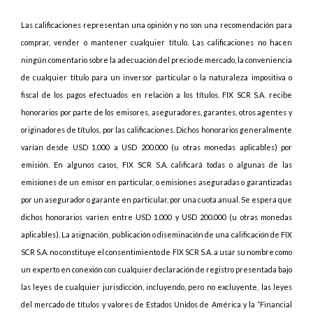
Las calificaciones representan una opinión y no son una recomendación para
comprar, vender o mantener cualquier título. Las calificaciones no hacen
ningún comentario sobre la adecuación del precio de mercado, la conveniencia
de cualquier título para un inversor particular o la naturaleza impositiva o
fiscal de los pagos efectuados en relación a los títulos. FIX SCR S.A. recibe
honorarios por parte de los emisores, aseguradores, garantes, otros agentes y
originadores de títulos, por las calificaciones. Dichos honorarios generalmente
varían desde USD 1.000 a USD 200.000 (u otras monedas aplicables) por
emisión. En algunos casos, FIX SCR S.A. calificará todas o algunas de las
emisiones de un emisor en particular, o emisiones aseguradas o garantizadas
por un asegurador o garante en particular, por una cuota anual. Se espera que
dichos honorarios varíen entre USD 1.000 y USD 200.000 (u otras monedas
aplicables). La asignación, publicación o diseminación de una calificación de FIX
SCR S.A. no constituye el consentimiento de FIX SCR S.A. a usar su nombre como
un experto en conexión con cualquier declaración de registro presentada bajo
las leyes de cualquier jurisdicción, incluyendo, pero no excluyente, las leyes
del mercado de títulos y valores de Estados Unidos de América y la “Financial