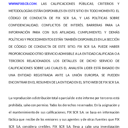
WWW.FIXSCR.COM
. LAS CALIFICACIONES PÚBLICAS, CRITERIOS Y
METODOLOGÍAS ESTÁN DISPONIBLES EN ESTE SITIO EN TODO MOMENTO. EL
CÓDIGO DE CONDUCTA DE FIX SCR S.A., Y LAS POLÍTICAS SOBRE
CONFIDENCIALIDAD, CONFLICTOS DE INTERÉS, BARRERAS PARA LA
INFORMACIÓN PARA CON SUS AFILIADAS, CUMPLIMIENTO, Y DEMÁS
POLÍTICAS Y PROCEDIMIENTOS ESTÁN TAMBIÉN DISPONIBLES EN LA SECCIÓN
DE CÓDIGO DE CONDUCTA DE ESTE SITIO. FIX SCR S.A. PUEDE HABER
PROPORCIONADO OTRO SERVICIO ADMISIBLE A LA ENTIDAD CALIFICADA O A
TERCEROS RELACIONADOS. LOS DETALLES DE DICHO SERVICIO DE
CALIFICACIONES SOBRE LAS CUALES EL ANALISTA LIDER ESTÁ BASADO EN
UNA ENTIDAD REGISTRADA ANTE LA UNIÓN EUROPEA, SE PUEDEN
ENCONTRAR EN EL RESUMEN DE LA ENTIDAD EN EL SITIO WEB DE FIX SCR S.A.
La reproducción o distribución total o parcial de este informe por terceros está
prohibida, salvo con permiso. Todos los derechos reservados. En la asignación y
el mantenimiento de sus calificaciones, FIX SCR S.A. se basa en información
fáctica que recibe de los emisores y sus agentes y de otras fuentes que FIX
SCR S.A. considera creíbles. FIX SCR S.A. lleva a cabo una investigación