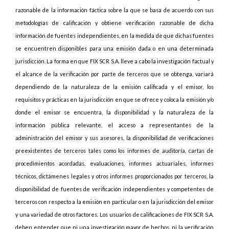
razonable de la información fáctica sobre la que se basa de acuerdo con sus
metodologías de calificación y obtiene verificación razonable de dicha
información de fuentes independientes, en la medida de que dichas fuentes
se encuentren disponibles para una emisión dada o en una determinada
jurisdicción. La forma en que FIX SCR S.A. lleve a cabo la investigación factual y
el alcance de la verificación por parte de terceros que se obtenga, variará
dependiendo de la naturaleza de la emisión calificada y el emisor, los
requisitos y prácticas en la jurisdicción en que se ofrece y coloca la emisión y/o
donde el emisor se encuentra, la disponibilidad y la naturaleza de la
información pública relevante, el acceso a representantes de la
administración del emisor y sus asesores, la disponibilidad de verificaciones
preexistentes de terceros tales como los informes de auditoría, cartas de
procedimientos acordadas, evaluaciones, informes actuariales, informes
técnicos, dictámenes legales y otros informes proporcionados por terceros, la
disponibilidad de fuentes de verificación independientes y competentes de
terceros con respecto a la emisión en particular o en la jurisdicción del emisor
y una variedad de otros factores. Los usuarios de calificaciones de FIX SCR S.A.
deben entender que ni una investigación mayor de hechos, ni la verificación