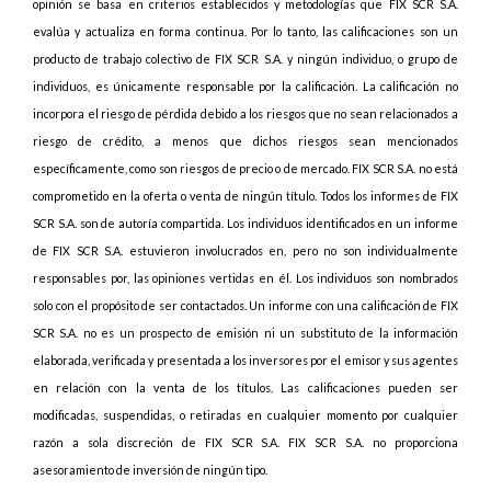
opinión se basa en criterios establecidos y metodologías que FIX SCR S.A.
evalúa y actualiza en forma continua. Por lo tanto, las calificaciones son un
producto de trabajo colectivo de FIX SCR S.A. y ningún individuo, o grupo de
individuos, es únicamente responsable por la calificación. La calificación no
incorpora el riesgo de pérdida debido a los riesgos que no sean relacionados a
riesgo de crédito, a menos que dichos riesgos sean mencionados
específicamente, como son riesgos de precio o de mercado. FIX SCR S.A. no está
comprometido en la oferta o venta de ningún título. Todos los informes de FIX
SCR S.A. son de autoría compartida. Los individuos identificados en un informe
de FIX SCR S.A. estuvieron involucrados en, pero no son individualmente
responsables por, las opiniones vertidas en él. Los individuos son nombrados
solo con el propósito de ser contactados. Un informe con una calificación de FIX
SCR S.A. no es un prospecto de emisión ni un substituto de la información
elaborada, verificada y presentada a los inversores por el emisor y sus agentes
en relación con la venta de los títulos. Las calificaciones pueden ser
modificadas, suspendidas, o retiradas en cualquier momento por cualquier
razón a sola discreción de FIX SCR S.A. FIX SCR S.A. no proporciona
asesoramiento de inversión de ningún tipo.