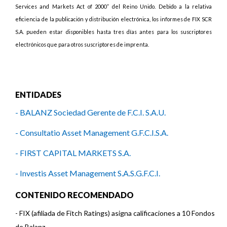
Services and Markets Act of 2000” del Reino Unido. Debido a la relativa
eficiencia de la publicación y distribución electrónica, los informes de FIX SCR
S.A. pueden estar disponibles hasta tres días antes para los suscriptores
electrónicos que para otros suscriptores de imprenta.
ENTIDADES
- BALANZ Sociedad Gerente de F.C.I. S.A.U.
- Consultatio Asset Management G.F.C.I.S.A.
- FIRST CAPITAL MARKETS S.A.
- Investis Asset Management S.A.S.G.F.C.I.
- SBS Asset Management SASGFCI
CONTENIDO RECOMENDADO
-
FIX (afiliada de Fitch Ratings) asigna calificaciones a 10 Fondos
de Balanz ...