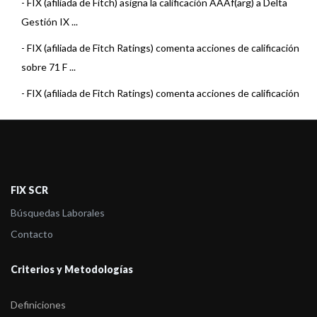
-
FIX (afiliada de Fitch) asigna la calificación AAAf(arg) a Delta
Gestión IX ...
-
FIX (afiliada de Fitch Ratings) comenta acciones de calificación
sobre 71 F ...
-
FIX (afiliada de Fitch Ratings) comenta acciones de calificación
sobre 7 Fo ...
-
FIX (afiliada de Fitch Ratings) comenta acciones de calificación
sobre 22 F ...
-
FIX (afiliada de Fitch Ratings) comenta acciones de calificación
FIX SCR
sobre 15 F ...
Búsquedas Laborales
-
FIX (afiliada de Fitch) asigna la calificación AAAf(arg) a Delta
Contacto
Patrimonio ...
Criterios y Metodologías
-
FIX (afiliada de Fitch Ratings) comenta acciones de calificación
sobre 2 Fo ...
Definiciones