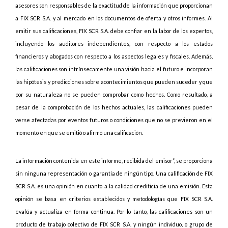
asesores son responsables de la exactitud de la información que proporcionan
a FIX SCR S.A. y al mercado en los documentos de oferta y otros informes. Al
emitir sus calificaciones, FIX SCR S.A. debe confiar en la labor de los expertos,
incluyendo los auditores independientes, con respecto a los estados
financieros y abogados con respecto a los aspectos legales y fiscales. Además,
las calificaciones son intrínsecamente una visión hacia el futuro e incorporan
las hipótesis y predicciones sobre acontecimientos que pueden suceder y que
por su naturaleza no se pueden comprobar como hechos. Como resultado, a
pesar de la comprobación de los hechos actuales, las calificaciones pueden
verse afectadas por eventos futuros o condiciones que no se previeron en el
momento en que se emitió o afirmó una calificación.
La información contenida en este informe, recibida del emisor”, se proporciona
sin ninguna representación o garantía de ningún tipo. Una calificación de FIX
SCR S.A. es una opinión en cuanto a la calidad crediticia de una emisión. Esta
opinión se basa en criterios establecidos y metodologías que FIX SCR S.A.
evalúa y actualiza en forma continua. Por lo tanto, las calificaciones son un
producto de trabajo colectivo de FIX SCR S.A. y ningún individuo, o grupo de