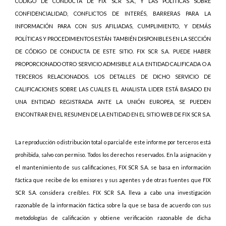
CÓDIGO DE CONDUCTA DE FIX SCR S.A., Y LAS POLÍTICAS SOBRE
CONFIDENCIALIDAD, CONFLICTOS DE INTERÉS, BARRERAS PARA LA
INFORMACIÓN PARA CON SUS AFILIADAS, CUMPLIMIENTO, Y DEMÁS
POLÍTICAS Y PROCEDIMIENTOS ESTÁN TAMBIÉN DISPONIBLES EN LA SECCIÓN
DE CÓDIGO DE CONDUCTA DE ESTE SITIO. FIX SCR S.A. PUEDE HABER
PROPORCIONADO OTRO SERVICIO ADMISIBLE A LA ENTIDAD CALIFICADA O A
TERCEROS RELACIONADOS. LOS DETALLES DE DICHO SERVICIO DE
CALIFICACIONES SOBRE LAS CUALES EL ANALISTA LIDER ESTÁ BASADO EN
UNA ENTIDAD REGISTRADA ANTE LA UNIÓN EUROPEA, SE PUEDEN
ENCONTRAR EN EL RESUMEN DE LA ENTIDAD EN EL SITIO WEB DE FIX SCR S.A.
La reproducción o distribución total o parcial de este informe por terceros está
prohibida, salvo con permiso. Todos los derechos reservados. En la asignación y
el mantenimiento de sus calificaciones, FIX SCR S.A. se basa en información
fáctica que recibe de los emisores y sus agentes y de otras fuentes que FIX
SCR S.A. considera creíbles. FIX SCR S.A. lleva a cabo una investigación
razonable de la información fáctica sobre la que se basa de acuerdo con sus
metodologías de calificación y obtiene verificación razonable de dicha