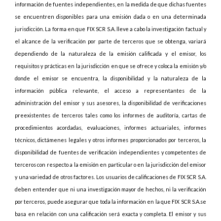
información de fuentes independientes, en la medida de que dichas fuentes
se encuentren disponibles para una emisión dada o en una determinada
jurisdicción. La forma en que FIX SCR S.A. lleve a cabo la investigación factual y
el alcance de la verificación por parte de terceros que se obtenga, variará
dependiendo de la naturaleza de la emisión calificada y el emisor, los
requisitos y prácticas en la jurisdicción en que se ofrece y coloca la emisión y/o
donde el emisor se encuentra, la disponibilidad y la naturaleza de la
información pública relevante, el acceso a representantes de la
administración del emisor y sus asesores, la disponibilidad de verificaciones
preexistentes de terceros tales como los informes de auditoría, cartas de
procedimientos acordadas, evaluaciones, informes actuariales, informes
técnicos, dictámenes legales y otros informes proporcionados por terceros, la
disponibilidad de fuentes de verificación independientes y competentes de
terceros con respecto a la emisión en particular o en la jurisdicción del emisor
y una variedad de otros factores. Los usuarios de calificaciones de FIX SCR S.A.
deben entender que ni una investigación mayor de hechos, ni la verificación
por terceros, puede asegurar que toda la información en la que FIX SCR S.A.se
basa en relación con una calificación será exacta y completa. El emisor y sus