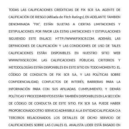
TODAS LAS CALIFICACIONES CREDITICIAS DE FIX SCR S.A. AGENTE DE
CALIFICACIÒN DE RIESGO (Afiliada de Fitch Ratings), EN ADELANTE TAMBIEN
DENOMINADA “FIX”, ESTÁN SUJETAS A CIERTAS LIMITACIONES Y
ESTIPULACIONES. POR FAVOR LEA ESTAS LIMITACIONES Y ESTIPULACIONES
SIGUIENDO ESTE ENLACE: HTTP://WWW.FIXSCR.COM. ADEMÁS, LAS
DEFINICIONES DE CALIFICACIÓN Y LAS CONDICIONES DE USO DE TALES
CALIFICACIONES ESTÁN DISPONIBLES EN NUESTRO SITIO WEB
WWW.FIXSCR.COM. LAS CALIFICACIONES PÚBLICAS, CRITERIOS Y
METODOLOGÍAS ESTÁN DISPONIBLES EN ESTE SITIO EN TODO MOMENTO. EL
CÓDIGO DE CONDUCTA DE FIX SCR S.A., Y LAS POLÍTICAS SOBRE
CONFIDENCIALIDAD, CONFLICTOS DE INTERÉS, BARRERAS PARA LA
INFORMACIÓN PARA CON SUS AFILIADAS, CUMPLIMIENTO, Y DEMÁS
POLÍTICAS Y PROCEDIMIENTOS ESTÁN TAMBIÉN DISPONIBLES EN LA SECCIÓN
DE CÓDIGO DE CONDUCTA DE ESTE SITIO. FIX SCR S.A. PUEDE HABER
PROPORCIONADO OTRO SERVICIO ADMISIBLE A LA ENTIDAD CALIFICADA O A
TERCEROS RELACIONADOS. LOS DETALLES DE DICHO SERVICIO DE
CALIFICACIONES SOBRE LAS CUALES EL ANALISTA LIDER ESTÁ BASADO EN