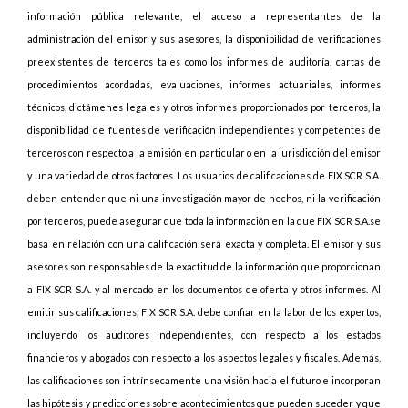
información pública relevante, el acceso a representantes de la
administración del emisor y sus asesores, la disponibilidad de verificaciones
preexistentes de terceros tales como los informes de auditoría, cartas de
procedimientos acordadas, evaluaciones, informes actuariales, informes
técnicos, dictámenes legales y otros informes proporcionados por terceros, la
disponibilidad de fuentes de verificación independientes y competentes de
terceros con respecto a la emisión en particular o en la jurisdicción del emisor
y una variedad de otros factores. Los usuarios de calificaciones de FIX SCR S.A.
deben entender que ni una investigación mayor de hechos, ni la verificación
por terceros, puede asegurar que toda la información en la que FIX SCR S.A.se
basa en relación con una calificación será exacta y completa. El emisor y sus
asesores son responsables de la exactitud de la información que proporcionan
a FIX SCR S.A. y al mercado en los documentos de oferta y otros informes. Al
emitir sus calificaciones, FIX SCR S.A. debe confiar en la labor de los expertos,
incluyendo los auditores independientes, con respecto a los estados
financieros y abogados con respecto a los aspectos legales y fiscales. Además,
las calificaciones son intrínsecamente una visión hacia el futuro e incorporan
las hipótesis y predicciones sobre acontecimientos que pueden suceder y que