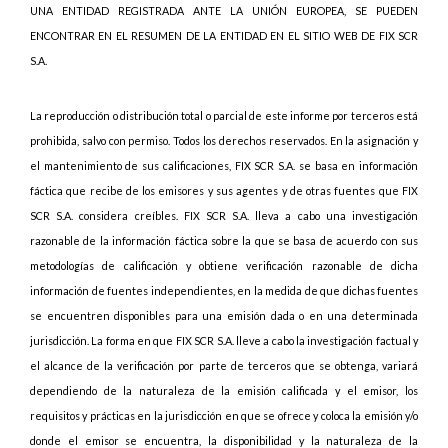
UNA ENTIDAD REGISTRADA ANTE LA UNIÓN EUROPEA, SE PUEDEN
ENCONTRAR EN EL RESUMEN DE LA ENTIDAD EN EL SITIO WEB DE FIX SCR
S.A.
La reproducción o distribución total o parcial de este informe por terceros está
prohibida, salvo con permiso. Todos los derechos reservados. En la asignación y
el mantenimiento de sus calificaciones, FIX SCR S.A. se basa en información
fáctica que recibe de los emisores y sus agentes y de otras fuentes que FIX
SCR S.A. considera creíbles. FIX SCR S.A. lleva a cabo una investigación
razonable de la información fáctica sobre la que se basa de acuerdo con sus
metodologías de calificación y obtiene verificación razonable de dicha
información de fuentes independientes, en la medida de que dichas fuentes
se encuentren disponibles para una emisión dada o en una determinada
jurisdicción. La forma en que FIX SCR S.A. lleve a cabo la investigación factual y
el alcance de la verificación por parte de terceros que se obtenga, variará
dependiendo de la naturaleza de la emisión calificada y el emisor, los
requisitos y prácticas en la jurisdicción en que se ofrece y coloca la emisión y/o
donde el emisor se encuentra, la disponibilidad y la naturaleza de la