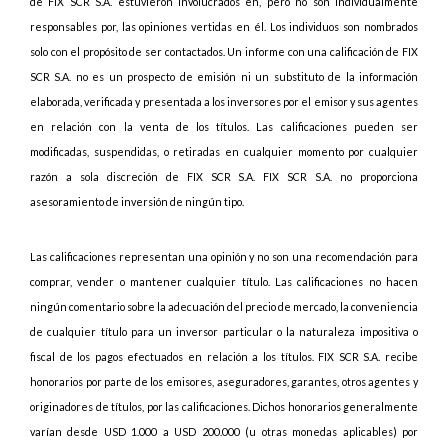
de FIX SCR S.A. estuvieron involucrados en, pero no son individualmente
responsables por, las opiniones vertidas en él. Los individuos son nombrados
solo con el propósito de ser contactados. Un informe con una calificación de FIX
SCR S.A. no es un prospecto de emisión ni un substituto de la información
elaborada, verificada y presentada a los inversores por el emisor y sus agentes
en relación con la venta de los títulos. Las calificaciones pueden ser
modificadas, suspendidas, o retiradas en cualquier momento por cualquier
razón a sola discreción de FIX SCR S.A. FIX SCR S.A. no proporciona
asesoramiento de inversión de ningún tipo.
Las calificaciones representan una opinión y no son una recomendación para
comprar, vender o mantener cualquier título. Las calificaciones no hacen
ningún comentario sobre la adecuación del precio de mercado, la conveniencia
de cualquier título para un inversor particular o la naturaleza impositiva o
fiscal de los pagos efectuados en relación a los títulos. FIX SCR S.A. recibe
honorarios por parte de los emisores, aseguradores, garantes, otros agentes y
originadores de títulos, por las calificaciones. Dichos honorarios generalmente
varían desde USD 1.000 a USD 200.000 (u otras monedas aplicables) por