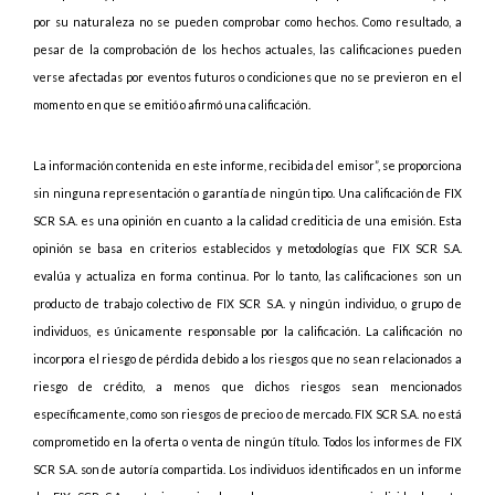
por su naturaleza no se pueden comprobar como hechos. Como resultado, a
pesar de la comprobación de los hechos actuales, las calificaciones pueden
verse afectadas por eventos futuros o condiciones que no se previeron en el
momento en que se emitió o afirmó una calificación.
La información contenida en este informe, recibida del emisor”, se proporciona
sin ninguna representación o garantía de ningún tipo. Una calificación de FIX
SCR S.A. es una opinión en cuanto a la calidad crediticia de una emisión. Esta
opinión se basa en criterios establecidos y metodologías que FIX SCR S.A.
evalúa y actualiza en forma continua. Por lo tanto, las calificaciones son un
producto de trabajo colectivo de FIX SCR S.A. y ningún individuo, o grupo de
individuos, es únicamente responsable por la calificación. La calificación no
incorpora el riesgo de pérdida debido a los riesgos que no sean relacionados a
riesgo de crédito, a menos que dichos riesgos sean mencionados
específicamente, como son riesgos de precio o de mercado. FIX SCR S.A. no está
comprometido en la oferta o venta de ningún título. Todos los informes de FIX
SCR S.A. son de autoría compartida. Los individuos identificados en un informe