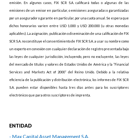
emisión. En algunos casos, FIX SCR S.A. calificará todas o algunas de las
emisiones de un emisor en particular, o emisiones aseguradas o garantizadas
por un asegurador o garante en particular, por una cuota anual. Se espera que
dichos honorarios varíen entre USD 1.000 y USD 200.000 (u otras monedas
aplicables). La asignación, publicación o diseminación de una calificación de FIX
SCR S.A. no constituye el consentimiento de FIX SCR S.A. a usar su nombre como
un experto en conexión con cualquier declaración de registro presentada bajo
las leyes de cualquier jurisdicción, incluyendo, pero no excluyente, las leyes
del mercado de títulos y valores de Estados Unidos de América y la “Financial
Services and Markets Act of 2000” del Reino Unido. Debido a la relativa
eficiencia de la publicación y distribución electrónica, los informes de FIX SCR
S.A. pueden estar disponibles hasta tres días antes para los suscriptores
electrónicos que para otros suscriptores de imprenta.
ENTIDAD
- Max Capital Asset Management S.A.