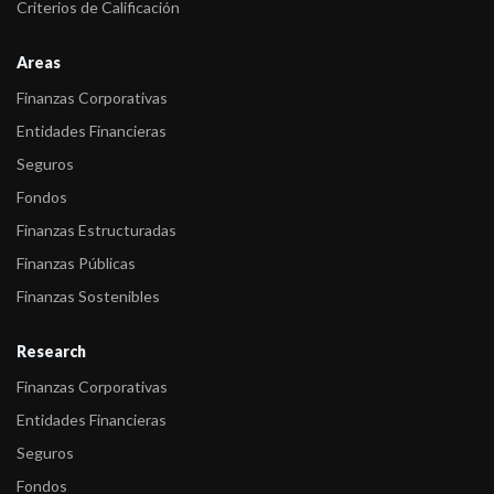
Criterios de Calificación
Fija
-
FIX asigna la calificación del fondo Max Gestión Abierto Pyme I
Areas
-
FIX comenta acciones de calificación de 20 Fondos de Renta
Finanzas Corporativas
Fija
Entidades Financieras
Seguros
-
FIX revisa las calificaciones de 13 Fondos Money Market
clásicos en dólares ...
Fondos
Finanzas Estructuradas
Finanzas Públicas
Finanzas Sostenibles
Research
Finanzas Corporativas
Entidades Financieras
Seguros
Fondos