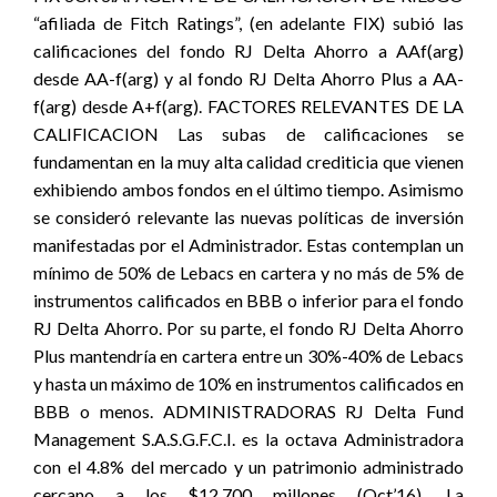
“afiliada de Fitch Ratings”, (en adelante FIX) subió las
calificaciones del fondo RJ Delta Ahorro a AAf(arg)
desde AA-f(arg) y al fondo RJ Delta Ahorro Plus a AA-
f(arg) desde A+f(arg). FACTORES RELEVANTES DE LA
CALIFICACION Las subas de calificaciones se
fundamentan en la muy alta calidad crediticia que vienen
exhibiendo ambos fondos en el último tiempo. Asimismo
se consideró relevante las nuevas políticas de inversión
manifestadas por el Administrador. Estas contemplan un
mínimo de 50% de Lebacs en cartera y no más de 5% de
instrumentos calificados en BBB o inferior para el fondo
RJ Delta Ahorro. Por su parte, el fondo RJ Delta Ahorro
Plus mantendría en cartera entre un 30%-40% de Lebacs
y hasta un máximo de 10% en instrumentos calificados en
BBB o menos. ADMINISTRADORAS RJ Delta Fund
Management S.A.S.G.F.C.I. es la octava Administradora
con el 4.8% del mercado y un patrimonio administrado
cercano a los $12.700 millones (Oct’16). La