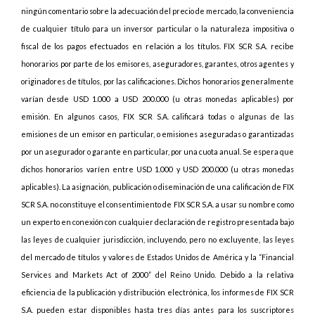
ningún comentario sobre la adecuación del precio de mercado, la conveniencia
de cualquier título para un inversor particular o la naturaleza impositiva o
fiscal de los pagos efectuados en relación a los títulos. FIX SCR S.A. recibe
honorarios por parte de los emisores, aseguradores, garantes, otros agentes y
originadores de títulos, por las calificaciones. Dichos honorarios generalmente
varían desde USD 1.000 a USD 200.000 (u otras monedas aplicables) por
emisión. En algunos casos, FIX SCR S.A. calificará todas o algunas de las
emisiones de un emisor en particular, o emisiones aseguradas o garantizadas
por un asegurador o garante en particular, por una cuota anual. Se espera que
dichos honorarios varíen entre USD 1.000 y USD 200.000 (u otras monedas
aplicables). La asignación, publicación o diseminación de una calificación de FIX
SCR S.A. no constituye el consentimiento de FIX SCR S.A. a usar su nombre como
un experto en conexión con cualquier declaración de registro presentada bajo
las leyes de cualquier jurisdicción, incluyendo, pero no excluyente, las leyes
del mercado de títulos y valores de Estados Unidos de América y la “Financial
Services and Markets Act of 2000” del Reino Unido. Debido a la relativa
eficiencia de la publicación y distribución electrónica, los informes de FIX SCR
S.A. pueden estar disponibles hasta tres días antes para los suscriptores