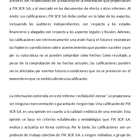
asesores son responsables de la exactitud de la información que proporcionan
a FIX SCR S.A. y al mercado en los documentos de oferta y otros informes. Al
emitir sus calificaciones, FIX SCR S.A. debe confiar en la labor de los expertos,
incluyendo los auditores independientes, con respecto a los estados
financieros y abogados con respecto a los aspectos legales y fiscales. Además,
las calificaciones son intrínsecamente una visión hacia el futuro e incorporan
las hipótesis y predicciones sobre acontecimientos que pueden suceder y que
por su naturaleza no se pueden comprobar como hechos. Como resultado, a
pesar de la comprobación de los hechos actuales, las calificaciones pueden
verse afectadas por eventos futuros o condiciones que no se previeron en el
momento en que se emitió o afirmó una calificación.
La información contenida en este informe, recibida del emisor”, se proporciona
sin ninguna representación o garantía de ningún tipo. Una calificación de FIX
SCR S.A. es una opinión en cuanto a la calidad crediticia de una emisión. Esta
opinión se basa en criterios establecidos y metodologías que FIX SCR S.A.
evalúa y actualiza en forma continua. Por lo tanto, las calificaciones son un
producto de trabajo colectivo de FIX SCR S.A. y ningún individuo, o grupo de