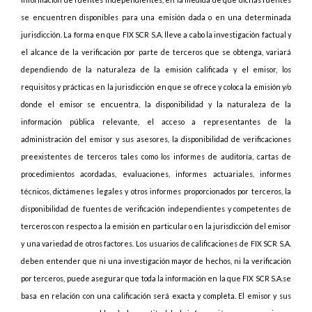
se encuentren disponibles para una emisión dada o en una determinada
jurisdicción. La forma en que FIX SCR S.A. lleve a cabo la investigación factual y
el alcance de la verificación por parte de terceros que se obtenga, variará
dependiendo de la naturaleza de la emisión calificada y el emisor, los
requisitos y prácticas en la jurisdicción en que se ofrece y coloca la emisión y/o
donde el emisor se encuentra, la disponibilidad y la naturaleza de la
información pública relevante, el acceso a representantes de la
administración del emisor y sus asesores, la disponibilidad de verificaciones
preexistentes de terceros tales como los informes de auditoría, cartas de
procedimientos acordadas, evaluaciones, informes actuariales, informes
técnicos, dictámenes legales y otros informes proporcionados por terceros, la
disponibilidad de fuentes de verificación independientes y competentes de
terceros con respecto a la emisión en particular o en la jurisdicción del emisor
y una variedad de otros factores. Los usuarios de calificaciones de FIX SCR S.A.
deben entender que ni una investigación mayor de hechos, ni la verificación
por terceros, puede asegurar que toda la información en la que FIX SCR S.A.se
basa en relación con una calificación será exacta y completa. El emisor y sus