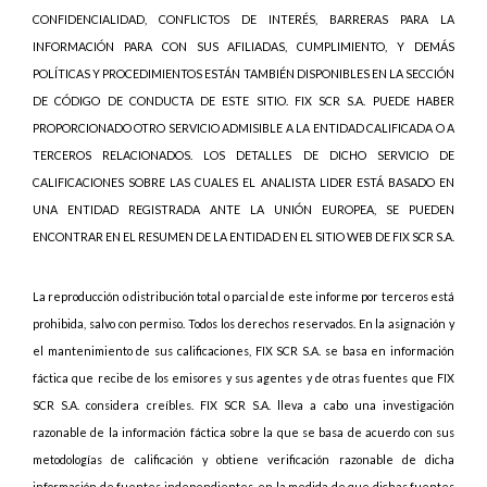
CONFIDENCIALIDAD, CONFLICTOS DE INTERÉS, BARRERAS PARA LA
INFORMACIÓN PARA CON SUS AFILIADAS, CUMPLIMIENTO, Y DEMÁS
POLÍTICAS Y PROCEDIMIENTOS ESTÁN TAMBIÉN DISPONIBLES EN LA SECCIÓN
DE CÓDIGO DE CONDUCTA DE ESTE SITIO. FIX SCR S.A. PUEDE HABER
PROPORCIONADO OTRO SERVICIO ADMISIBLE A LA ENTIDAD CALIFICADA O A
TERCEROS RELACIONADOS. LOS DETALLES DE DICHO SERVICIO DE
CALIFICACIONES SOBRE LAS CUALES EL ANALISTA LIDER ESTÁ BASADO EN
UNA ENTIDAD REGISTRADA ANTE LA UNIÓN EUROPEA, SE PUEDEN
ENCONTRAR EN EL RESUMEN DE LA ENTIDAD EN EL SITIO WEB DE FIX SCR S.A.
La reproducción o distribución total o parcial de este informe por terceros está
prohibida, salvo con permiso. Todos los derechos reservados. En la asignación y
el mantenimiento de sus calificaciones, FIX SCR S.A. se basa en información
fáctica que recibe de los emisores y sus agentes y de otras fuentes que FIX
SCR S.A. considera creíbles. FIX SCR S.A. lleva a cabo una investigación
razonable de la información fáctica sobre la que se basa de acuerdo con sus
metodologías de calificación y obtiene verificación razonable de dicha
información de fuentes independientes, en la medida de que dichas fuentes