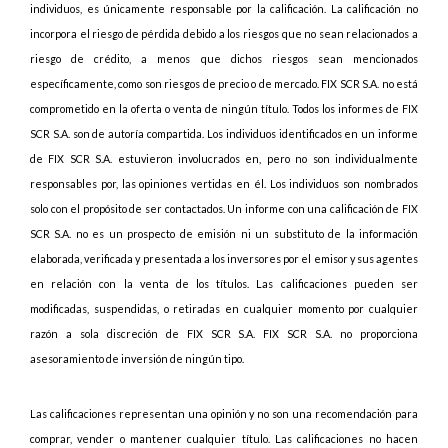
individuos, es únicamente responsable por la calificación. La calificación no
incorpora el riesgo de pérdida debido a los riesgos que no sean relacionados a
riesgo de crédito, a menos que dichos riesgos sean mencionados
específicamente, como son riesgos de precio o de mercado. FIX SCR S.A. no está
comprometido en la oferta o venta de ningún título. Todos los informes de FIX
SCR S.A. son de autoría compartida. Los individuos identificados en un informe
de FIX SCR S.A. estuvieron involucrados en, pero no son individualmente
responsables por, las opiniones vertidas en él. Los individuos son nombrados
solo con el propósito de ser contactados. Un informe con una calificación de FIX
SCR S.A. no es un prospecto de emisión ni un substituto de la información
elaborada, verificada y presentada a los inversores por el emisor y sus agentes
en relación con la venta de los títulos. Las calificaciones pueden ser
modificadas, suspendidas, o retiradas en cualquier momento por cualquier
razón a sola discreción de FIX SCR S.A. FIX SCR S.A. no proporciona
asesoramiento de inversión de ningún tipo.
Las calificaciones representan una opinión y no son una recomendación para
comprar, vender o mantener cualquier título. Las calificaciones no hacen