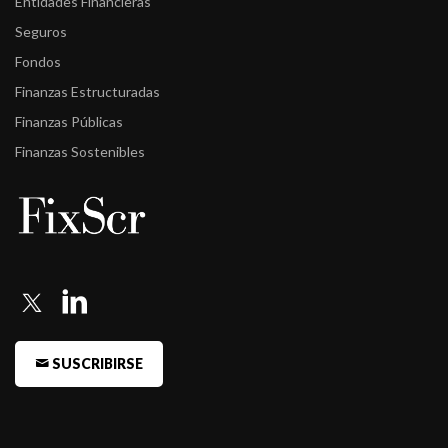
Entidades Financieras
-
Fitch confirma la calificación AA-/V5(arg) de Alpha Renta
Seguros
Capital D& ...
Fondos
-
Fitch confirma la calificación A+(arg)rv a Alpha Acciones
Finanzas Estructuradas
-
Fitch confirma la calificación del fondo Alpha Ahorro en
Finanzas Públicas
AA/V3(arg)
Finanzas Sostenibles
-
Fitch confirma la calificación A+(arg)rv a Alpha Mega
-
Fitch confirma la calificación del fondo Alpha Pesos Plus en
AA/V2(a ...
-
Fitch confirma la calificación A(arg)rv a Alpha Renta Balanceada
Glo ...
-
Fitch confirma la calificación del fondo Alpha Renta Capital
SUSCRIBIRSE
Pesos e ...
-
Fitch baja la calificación del fondo Alpha Pesos a AA/V1(arg)
-
Fitch baja la calificación del fondo Alpha Pesos a AA/V1(arg)