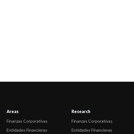
Areas
Research
Finanzas Corporativas
Finanzas Corporativas
Entidades Financieras
Entidades Financieras