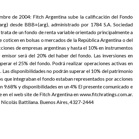
mbre de 2004: Fitch Argentina sube la calificación del Fondo
g) desde BBB+(arg), administrado por 1784 S.A. Sociedad
trata de un fondo de renta variable orientado principalmente a
ue coticen en bolsas o mercados de la República Argentina o del
cciones de empresas argentinas y hasta el 10% en instrumentos
 emisor será del 20% del haber del fondo. Las inversiones en
uperar el 25% del fondo. Podrá realizar operaciones activas en
s. Las disponibilidades no podrán superar el 10% del patrimonio
vos que integraban el fondo estaban representados por acciones
un 9.68% y disponibilidades en un 4% El presente comunicado e
e en el web site de Fitch Argentina en www.fitchratings.com.ar.
, Nicolás Battilana. Buenos Aires, 4327-2444