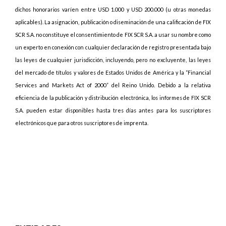
dichos honorarios varíen entre USD 1.000 y USD 200.000 (u otras monedas
aplicables). La asignación, publicación o diseminación de una calificación de FIX
SCR S.A. no constituye el consentimiento de FIX SCR S.A. a usar su nombre como
un experto en conexión con cualquier declaración de registro presentada bajo
las leyes de cualquier jurisdicción, incluyendo, pero no excluyente, las leyes
del mercado de títulos y valores de Estados Unidos de América y la “Financial
Services and Markets Act of 2000” del Reino Unido. Debido a la relativa
eficiencia de la publicación y distribución electrónica, los informes de FIX SCR
S.A. pueden estar disponibles hasta tres días antes para los suscriptores
electrónicos que para otros suscriptores de imprenta.