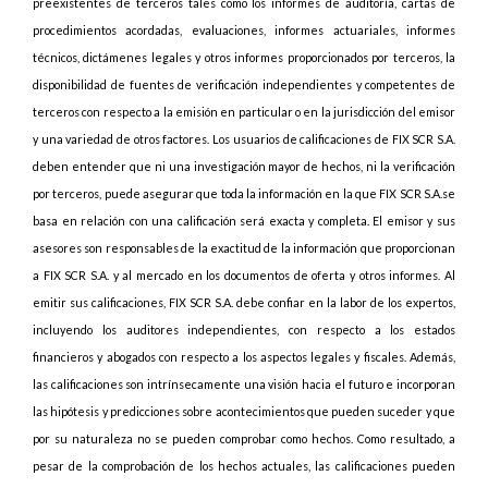
preexistentes de terceros tales como los informes de auditoría, cartas de
procedimientos acordadas, evaluaciones, informes actuariales, informes
técnicos, dictámenes legales y otros informes proporcionados por terceros, la
disponibilidad de fuentes de verificación independientes y competentes de
terceros con respecto a la emisión en particular o en la jurisdicción del emisor
y una variedad de otros factores. Los usuarios de calificaciones de FIX SCR S.A.
deben entender que ni una investigación mayor de hechos, ni la verificación
por terceros, puede asegurar que toda la información en la que FIX SCR S.A.se
basa en relación con una calificación será exacta y completa. El emisor y sus
asesores son responsables de la exactitud de la información que proporcionan
a FIX SCR S.A. y al mercado en los documentos de oferta y otros informes. Al
emitir sus calificaciones, FIX SCR S.A. debe confiar en la labor de los expertos,
incluyendo los auditores independientes, con respecto a los estados
financieros y abogados con respecto a los aspectos legales y fiscales. Además,
las calificaciones son intrínsecamente una visión hacia el futuro e incorporan
las hipótesis y predicciones sobre acontecimientos que pueden suceder y que
por su naturaleza no se pueden comprobar como hechos. Como resultado, a
pesar de la comprobación de los hechos actuales, las calificaciones pueden