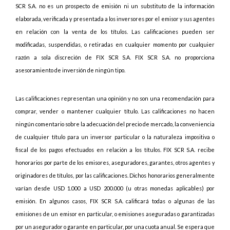
SCR S.A. no es un prospecto de emisión ni un substituto de la información
elaborada, verificada y presentada a los inversores por el emisor y sus agentes
en relación con la venta de los títulos. Las calificaciones pueden ser
modificadas, suspendidas, o retiradas en cualquier momento por cualquier
razón a sola discreción de FIX SCR S.A. FIX SCR S.A. no proporciona
asesoramiento de inversión de ningún tipo.
Las calificaciones representan una opinión y no son una recomendación para
comprar, vender o mantener cualquier título. Las calificaciones no hacen
ningún comentario sobre la adecuación del precio de mercado, la conveniencia
de cualquier título para un inversor particular o la naturaleza impositiva o
fiscal de los pagos efectuados en relación a los títulos. FIX SCR S.A. recibe
honorarios por parte de los emisores, aseguradores, garantes, otros agentes y
originadores de títulos, por las calificaciones. Dichos honorarios generalmente
varían desde USD 1.000 a USD 200.000 (u otras monedas aplicables) por
emisión. En algunos casos, FIX SCR S.A. calificará todas o algunas de las
emisiones de un emisor en particular, o emisiones aseguradas o garantizadas
por un asegurador o garante en particular, por una cuota anual. Se espera que