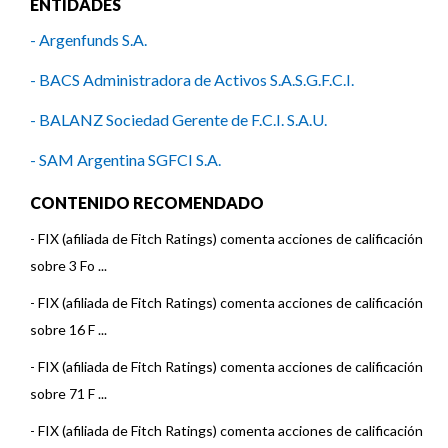
ENTIDADES
- Argenfunds S.A.
- BACS Administradora de Activos S.A.S.G.F.C.I.
- BALANZ Sociedad Gerente de F.C.I. S.A.U.
- SAM Argentina SGFCI S.A.
- Delta Asset Management S.A.
CONTENIDO RECOMENDADO
- ICBC Investments Argentina S.A.S.G.F.C.I.
-
FIX (afiliada de Fitch Ratings) comenta acciones de calificación
sobre 3 Fo ...
- Ciclo Nova Asset Management S.A.
-
FIX (afiliada de Fitch Ratings) comenta acciones de calificación
- Investis Asset Management S.A.S.G.F.C.I.
sobre 16 F ...
- BMA Asset Management SAU
-
FIX (afiliada de Fitch Ratings) comenta acciones de calificación
sobre 71 F ...
- Patagonia Inversora S.A. Sociedad Gerente de Fondos
Comunes de Inversión
-
FIX (afiliada de Fitch Ratings) comenta acciones de calificación