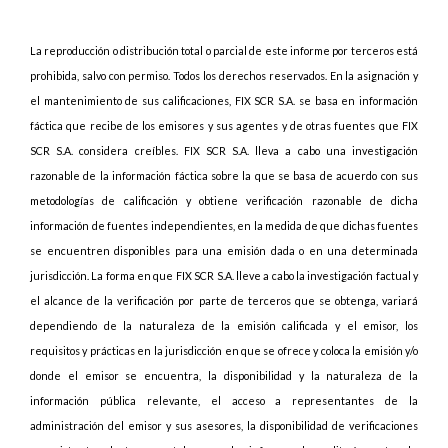
La reproducción o distribución total o parcial de este informe por terceros está
prohibida, salvo con permiso. Todos los derechos reservados. En la asignación y
el mantenimiento de sus calificaciones, FIX SCR S.A. se basa en información
fáctica que recibe de los emisores y sus agentes y de otras fuentes que FIX
SCR S.A. considera creíbles. FIX SCR S.A. lleva a cabo una investigación
razonable de la información fáctica sobre la que se basa de acuerdo con sus
metodologías de calificación y obtiene verificación razonable de dicha
información de fuentes independientes, en la medida de que dichas fuentes
se encuentren disponibles para una emisión dada o en una determinada
jurisdicción. La forma en que FIX SCR S.A. lleve a cabo la investigación factual y
el alcance de la verificación por parte de terceros que se obtenga, variará
dependiendo de la naturaleza de la emisión calificada y el emisor, los
requisitos y prácticas en la jurisdicción en que se ofrece y coloca la emisión y/o
donde el emisor se encuentra, la disponibilidad y la naturaleza de la
información pública relevante, el acceso a representantes de la
administración del emisor y sus asesores, la disponibilidad de verificaciones