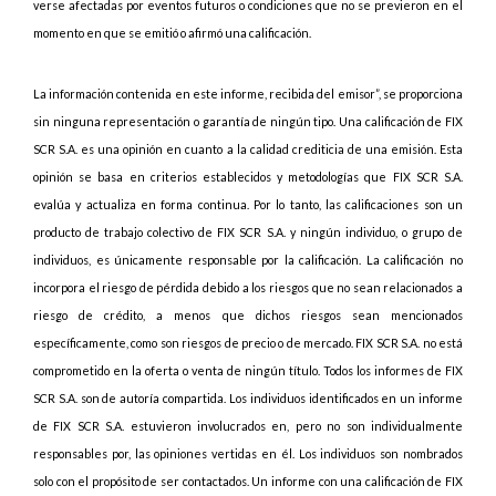
verse afectadas por eventos futuros o condiciones que no se previeron en el
momento en que se emitió o afirmó una calificación.
La información contenida en este informe, recibida del emisor”, se proporciona
sin ninguna representación o garantía de ningún tipo. Una calificación de FIX
SCR S.A. es una opinión en cuanto a la calidad crediticia de una emisión. Esta
opinión se basa en criterios establecidos y metodologías que FIX SCR S.A.
evalúa y actualiza en forma continua. Por lo tanto, las calificaciones son un
producto de trabajo colectivo de FIX SCR S.A. y ningún individuo, o grupo de
individuos, es únicamente responsable por la calificación. La calificación no
incorpora el riesgo de pérdida debido a los riesgos que no sean relacionados a
riesgo de crédito, a menos que dichos riesgos sean mencionados
específicamente, como son riesgos de precio o de mercado. FIX SCR S.A. no está
comprometido en la oferta o venta de ningún título. Todos los informes de FIX
SCR S.A. son de autoría compartida. Los individuos identificados en un informe
de FIX SCR S.A. estuvieron involucrados en, pero no son individualmente
responsables por, las opiniones vertidas en él. Los individuos son nombrados
solo con el propósito de ser contactados. Un informe con una calificación de FIX