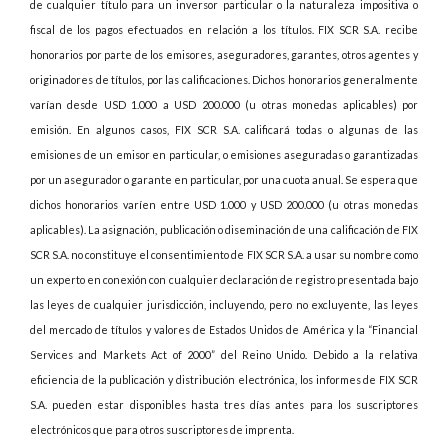
de cualquier título para un inversor particular o la naturaleza impositiva o
fiscal de los pagos efectuados en relación a los títulos. FIX SCR S.A. recibe
honorarios por parte de los emisores, aseguradores, garantes, otros agentes y
originadores de títulos, por las calificaciones. Dichos honorarios generalmente
varían desde USD 1.000 a USD 200.000 (u otras monedas aplicables) por
emisión. En algunos casos, FIX SCR S.A. calificará todas o algunas de las
emisiones de un emisor en particular, o emisiones aseguradas o garantizadas
por un asegurador o garante en particular, por una cuota anual. Se espera que
dichos honorarios varíen entre USD 1.000 y USD 200.000 (u otras monedas
aplicables). La asignación, publicación o diseminación de una calificación de FIX
SCR S.A. no constituye el consentimiento de FIX SCR S.A. a usar su nombre como
un experto en conexión con cualquier declaración de registro presentada bajo
las leyes de cualquier jurisdicción, incluyendo, pero no excluyente, las leyes
del mercado de títulos y valores de Estados Unidos de América y la “Financial
Services and Markets Act of 2000” del Reino Unido. Debido a la relativa
eficiencia de la publicación y distribución electrónica, los informes de FIX SCR
S.A. pueden estar disponibles hasta tres días antes para los suscriptores
electrónicos que para otros suscriptores de imprenta.