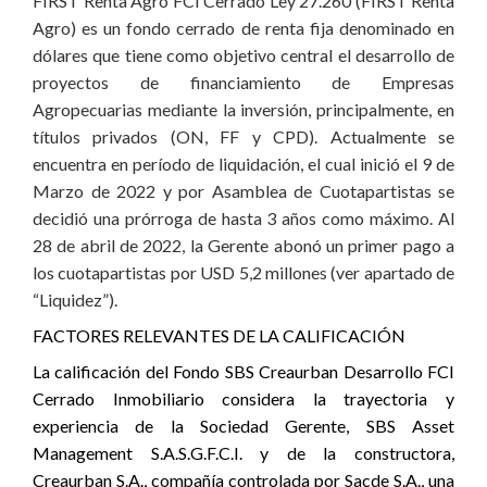
FIRST Renta Agro FCI Cerrado Ley 27.260 (FIRST Renta
Agro) es un fondo cerrado de renta fija denominado en
dólares que tiene como objetivo central el desarrollo de
proyectos de financiamiento de Empresas
Agropecuarias mediante la inversión, principalmente, en
títulos privados (ON, FF y CPD). Actualmente se
encuentra en período de liquidación, el cual inició el 9 de
Marzo de 2022 y por Asamblea de Cuotapartistas se
decidió una prórroga de hasta 3 años como máximo. Al
28 de abril de 2022, la Gerente abonó un primer pago a
los cuotapartistas por USD 5,2 millones (ver apartado de
“Liquidez”).
FACTORES RELEVANTES DE LA CALIFICACIÓN
La calificación del Fondo SBS Creaurban Desarrollo FCI
Cerrado Inmobiliario considera la trayectoria y
experiencia de la Sociedad Gerente, SBS Asset
Management S.A.S.G.F.C.I. y de la constructora,
Creaurban S.A., compañía controlada por Sacde S.A., una