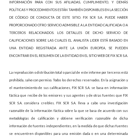
INFORMACIÓN PARA CON SUS AFILIADAS, CUMPLIMIENTO, Y DEMÁS
POLÍTICAS Y PROCEDIMIENTOS ESTÁN TAMBIÉN DISPONIBLES EN LA SECCIÓN
DE CÓDIGO DE CONDUCTA DE ESTE SITIO. FIX SCR S.A. PUEDE HABER
PROPORCIONADO OTRO SERVICIO ADMISIBLE A LA ENTIDAD CALIFICADA O A
TERCEROS RELACIONADOS. LOS DETALLES DE DICHO SERVICIO DE
CALIFICACIONES SOBRE LAS CUALES EL ANALISTA LIDER ESTÁ BASADO EN
UNA ENTIDAD REGISTRADA ANTE LA UNIÓN EUROPEA, SE PUEDEN
ENCONTRAR EN EL RESUMEN DE LA ENTIDAD EN EL SITIO WEB DE FIX SCR S.A.
La reproducción o distribución total o parcial de este informe por terceros está
prohibida, salvo con permiso. Todos los derechos reservados. En la asignación y
el mantenimiento de sus calificaciones, FIX SCR S.A. se basa en información
fáctica que recibe de los emisores y sus agentes y de otras fuentes que FIX
SCR S.A. considera creíbles. FIX SCR S.A. lleva a cabo una investigación
razonable de la información fáctica sobre la que se basa de acuerdo con sus
metodologías de calificación y obtiene verificación razonable de dicha
información de fuentes independientes, en la medida de que dichas fuentes
se encuentren disponibles para una emisión dada o en una determinada