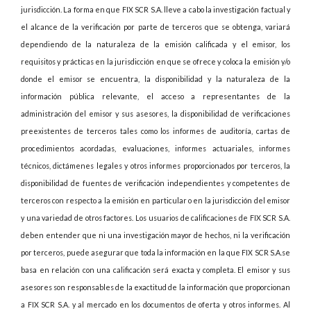
jurisdicción. La forma en que FIX SCR S.A. lleve a cabo la investigación factual y
el alcance de la verificación por parte de terceros que se obtenga, variará
dependiendo de la naturaleza de la emisión calificada y el emisor, los
requisitos y prácticas en la jurisdicción en que se ofrece y coloca la emisión y/o
donde el emisor se encuentra, la disponibilidad y la naturaleza de la
información pública relevante, el acceso a representantes de la
administración del emisor y sus asesores, la disponibilidad de verificaciones
preexistentes de terceros tales como los informes de auditoría, cartas de
procedimientos acordadas, evaluaciones, informes actuariales, informes
técnicos, dictámenes legales y otros informes proporcionados por terceros, la
disponibilidad de fuentes de verificación independientes y competentes de
terceros con respecto a la emisión en particular o en la jurisdicción del emisor
y una variedad de otros factores. Los usuarios de calificaciones de FIX SCR S.A.
deben entender que ni una investigación mayor de hechos, ni la verificación
por terceros, puede asegurar que toda la información en la que FIX SCR S.A.se
basa en relación con una calificación será exacta y completa. El emisor y sus
asesores son responsables de la exactitud de la información que proporcionan
a FIX SCR S.A. y al mercado en los documentos de oferta y otros informes. Al