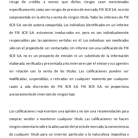
riesgo de crédito, a menos que dichos riesgos sean mencionados
específicamente, como son riesgos de precio o de mercado. FIX SCR S.A. no está
comprometido en la oferta o venta de ningún título. Todos los informes de FIX
SCR S.A. son de autoría compartida. Los individuos identificados en un informe
de FIX SCR S.A. estuvieron involucrados en, pero no son individualmente
responsables por, las opiniones vertidas en él. Los individuos son nombrados
solo con el propósito de ser contactados. Un informe con una calificación de FIX
SCR S.A. no es un prospecto de emisión ni un substituto de la información
elaborada, verificada y presentada a los inversores por el emisor y sus agentes
en relación con la venta de los títulos. Las calificaciones pueden ser
modificadas, suspendidas, o retiradas en cualquier momento por cualquier
razón a sola discreción de FIX SCR S.A. FIX SCR S.A. no proporciona
asesoramiento de inversión de ningún tipo.
Las calificaciones representan una opinión y no son una recomendación para
comprar, vender o mantener cualquier título. Las calificaciones no hacen
ningún comentario sobre la adecuación del precio de mercado, la conveniencia
de cualquier título para un inversor particular o la naturaleza impositiva o