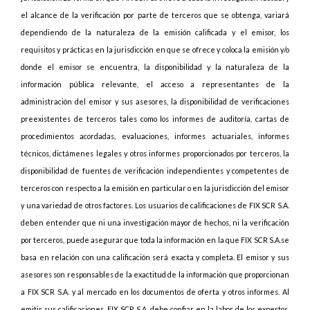
el alcance de la verificación por parte de terceros que se obtenga, variará
dependiendo de la naturaleza de la emisión calificada y el emisor, los
requisitos y prácticas en la jurisdicción en que se ofrece y coloca la emisión y/o
donde el emisor se encuentra, la disponibilidad y la naturaleza de la
información pública relevante, el acceso a representantes de la
administración del emisor y sus asesores, la disponibilidad de verificaciones
preexistentes de terceros tales como los informes de auditoría, cartas de
procedimientos acordadas, evaluaciones, informes actuariales, informes
técnicos, dictámenes legales y otros informes proporcionados por terceros, la
disponibilidad de fuentes de verificación independientes y competentes de
terceros con respecto a la emisión en particular o en la jurisdicción del emisor
y una variedad de otros factores. Los usuarios de calificaciones de FIX SCR S.A.
deben entender que ni una investigación mayor de hechos, ni la verificación
por terceros, puede asegurar que toda la información en la que FIX SCR S.A.se
basa en relación con una calificación será exacta y completa. El emisor y sus
asesores son responsables de la exactitud de la información que proporcionan
a FIX SCR S.A. y al mercado en los documentos de oferta y otros informes. Al
emitir sus calificaciones, FIX SCR S.A. debe confiar en la labor de los expertos,