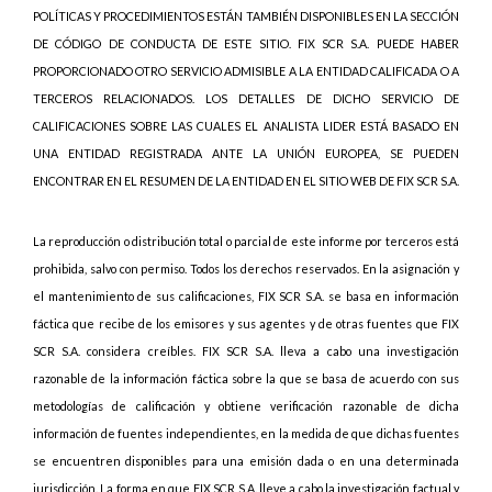
POLÍTICAS Y PROCEDIMIENTOS ESTÁN TAMBIÉN DISPONIBLES EN LA SECCIÓN
DE CÓDIGO DE CONDUCTA DE ESTE SITIO. FIX SCR S.A. PUEDE HABER
PROPORCIONADO OTRO SERVICIO ADMISIBLE A LA ENTIDAD CALIFICADA O A
TERCEROS RELACIONADOS. LOS DETALLES DE DICHO SERVICIO DE
CALIFICACIONES SOBRE LAS CUALES EL ANALISTA LIDER ESTÁ BASADO EN
UNA ENTIDAD REGISTRADA ANTE LA UNIÓN EUROPEA, SE PUEDEN
ENCONTRAR EN EL RESUMEN DE LA ENTIDAD EN EL SITIO WEB DE FIX SCR S.A.
La reproducción o distribución total o parcial de este informe por terceros está
prohibida, salvo con permiso. Todos los derechos reservados. En la asignación y
el mantenimiento de sus calificaciones, FIX SCR S.A. se basa en información
fáctica que recibe de los emisores y sus agentes y de otras fuentes que FIX
SCR S.A. considera creíbles. FIX SCR S.A. lleva a cabo una investigación
razonable de la información fáctica sobre la que se basa de acuerdo con sus
metodologías de calificación y obtiene verificación razonable de dicha
información de fuentes independientes, en la medida de que dichas fuentes
se encuentren disponibles para una emisión dada o en una determinada
jurisdicción. La forma en que FIX SCR S.A. lleve a cabo la investigación factual y