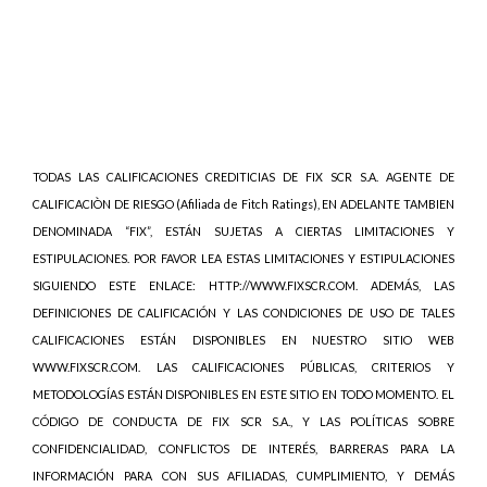
TODAS LAS CALIFICACIONES CREDITICIAS DE FIX SCR S.A. AGENTE DE
CALIFICACIÒN DE RIESGO (Afiliada de Fitch Ratings), EN ADELANTE TAMBIEN
DENOMINADA “FIX”, ESTÁN SUJETAS A CIERTAS LIMITACIONES Y
ESTIPULACIONES. POR FAVOR LEA ESTAS LIMITACIONES Y ESTIPULACIONES
SIGUIENDO ESTE ENLACE: HTTP://WWW.FIXSCR.COM. ADEMÁS, LAS
DEFINICIONES DE CALIFICACIÓN Y LAS CONDICIONES DE USO DE TALES
CALIFICACIONES ESTÁN DISPONIBLES EN NUESTRO SITIO WEB
WWW.FIXSCR.COM. LAS CALIFICACIONES PÚBLICAS, CRITERIOS Y
METODOLOGÍAS ESTÁN DISPONIBLES EN ESTE SITIO EN TODO MOMENTO. EL
CÓDIGO DE CONDUCTA DE FIX SCR S.A., Y LAS POLÍTICAS SOBRE
CONFIDENCIALIDAD, CONFLICTOS DE INTERÉS, BARRERAS PARA LA
INFORMACIÓN PARA CON SUS AFILIADAS, CUMPLIMIENTO, Y DEMÁS