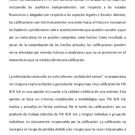
incluyendo los auditores independientes, con respecto a los estados
financieros y abogados con respecto a los aspectos legales y fiscales. Además,
las calificaciones son intrínsecamente una visión hacia el futuro e incorporan
las hipótesis y predicciones sobre acontecimientos que pueden suceder y que
por su naturaleza no se pueden comprobar como hechos. Como resultado, a
pesar de la comprobación de los hechos actuales, las calificaciones pueden
verse afectadas por eventos futuros o condiciones que no se previeron en el
momento en que se emitió o afirmó una calificación.
La información contenida en este informe, recibida del emisor”, se proporciona
sin ninguna representación o garantía de ningún tipo. Una calificación de FIX
SCR S.A. es una opinión en cuanto a la calidad crediticia de una emisión. Esta
opinión se basa en criterios establecidos y metodologías que FIX SCR S.A.
evalúa y actualiza en forma continua. Por lo tanto, las calificaciones son un
producto de trabajo colectivo de FIX SCR S.A. y ningún individuo, o grupo de
individuos, es únicamente responsable por la calificación. La calificación no
incorpora el riesgo de pérdida debido a los riesgos que no sean relacionados a