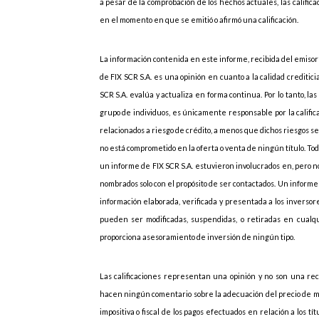
a pesar de la comprobación de los hechos actuales, las califi
en el momento en que se emitió o afirmó una calificación.
La información contenida en este informe, recibida del emisor”
de FIX SCR S.A. es una opinión en cuanto a la calidad creditic
SCR S.A. evalúa y actualiza en forma continua. Por lo tanto, las
grupo de individuos, es únicamente responsable por la califica
relacionados a riesgo de crédito, a menos que dichos riesgos 
no está comprometido en la oferta o venta de ningún título. Todo
un informe de FIX SCR S.A. estuvieron involucrados en, pero no
nombrados solo con el propósito de ser contactados. Un informe 
información elaborada, verificada y presentada a los inversores
pueden ser modificadas, suspendidas, o retiradas en cualqu
proporciona asesoramiento de inversión de ningún tipo.
Las calificaciones representan una opinión y no son una rec
hacen ningún comentario sobre la adecuación del precio de mer
impositiva o fiscal de los pagos efectuados en relación a los t