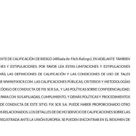
NTE DE CALIFICACIÒN DE RIESGO (Afiliada de Fitch Ratings), EN ADELANTE TAMBIEN
NES Y ESTIPULACIONES. POR FAVOR LEA ESTAS LIMITACIONES Y ESTIPULACIONES
ÁS, LAS DEFINICIONES DE CALIFICACIÓN Y LAS CONDICIONES DE USO DE TALES
EB WWW.FIXSCR.COM. LAS CALIFICACIONES PÚBLICAS, CRITERIOS Y METODOLOGÍAS
ÓDIGO DE CONDUCTA DE FIX SCR S.A., Y LAS POLÍTICAS SOBRE CONFIDENCIALIDAD,
 PARA CON SUS AFILIADAS, CUMPLIMIENTO, Y DEMÁS POLÍTICAS Y PROCEDIMIENTOS
DE CONDUCTA DE ESTE SITIO. FIX SCR S.A. PUEDE HABER PROPORCIONADO OTRO
OS RELACIONADOS. LOS DETALLES DE DICHO SERVICIO DE CALIFICACIONES SOBRE LAS
 REGISTRADA ANTE LA UNIÓN EUROPEA, SE PUEDEN ENCONTRAR EN EL RESUMEN DE