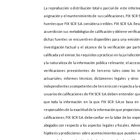
La reproducción o distribución total o parcial de este inform
asignación y el mantenimiento de sus calificaciones, FIX SCR 
fuentes que FIX SCR S.A. considera creíbles. FIX SCR S.A. lle
acuerdo con sus metodologías de calificación y obtiene verif
dichas fuentes se encuentren disponibles para una emisión d
investigación factual y el alcance de la verificación por p
calificada y el emisor, los requisitos y prácticas en la jurisdicc
y la naturaleza de la información pública relevante, el acces
verificaciones preexistentes de terceros tales como los i
actuariales, informes técnicos, dictámenes legales y otros 
independientes y competentes de terceros con respecto a la emi
usuarios de calificaciones de FIX SCR S.A. deben entender que
que toda la información en la que FIX SCR S.A.se basa en r
responsables de la exactitud de la información que proporcionan
calificaciones, FIX SCR S.A. debe confiar en la labor de los ex
abogados con respecto a los aspectos legales y fiscales. Adem
hipótesis y predicciones sobre acontecimientos que pueden s