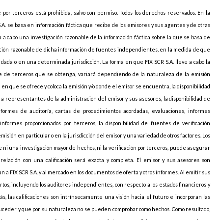
e por terceros está prohibida, salvo con permiso. Todos los derechos reservados. En la
S.A. se basa en información fáctica que recibe de los emisores y sus agentes y de otras
va a cabo una investigación razonable de la información fáctica sobre la que se basa de
icación razonable de dicha información de fuentes independientes, en la medida de que
ada o en una determinada jurisdicción. La forma en que FIX SCR S.A. lleve a cabo la
arte de terceros que se obtenga, variará dependiendo de la naturaleza de la emisión
ión en que se ofrece y coloca la emisión y/o donde el emisor se encuentra, la disponibilidad
o a representantes de la administración del emisor y sus asesores, la disponibilidad de
nformes de auditoría, cartas de procedimientos acordadas, evaluaciones, informes
informes proporcionados por terceros, la disponibilidad de fuentes de verificación
sión en particular o en la jurisdicción del emisor y una variedad de otros factores. Los
 ni una investigación mayor de hechos, ni la verificación por terceros, puede asegurar
elación con una calificación será exacta y completa. El emisor y sus asesores son
 a FIX SCR S.A. y al mercado en los documentos de oferta y otros informes. Al emitir sus
pertos, incluyendo los auditores independientes, con respecto a los estados financieros y
ás, las calificaciones son intrínsecamente una visión hacia el futuro e incorporan las
uceder y que por su naturaleza no se pueden comprobar como hechos. Como resultado,