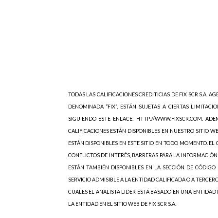
TODAS LAS CALIFICACIONES CREDITICIAS DE FIX SCR S.A. AGE
DENOMINADA “FIX”, ESTÁN SUJETAS A CIERTAS LIMITACIO
SIGUIENDO ESTE ENLACE: HTTP://WWW.FIXSCR.COM. ADEM
CALIFICACIONES ESTÁN DISPONIBLES EN NUESTRO SITIO W
ESTÁN DISPONIBLES EN ESTE SITIO EN TODO MOMENTO. EL C
CONFLICTOS DE INTERÉS, BARRERAS PARA LA INFORMACIÓN
ESTÁN TAMBIÉN DISPONIBLES EN LA SECCIÓN DE CÓDIGO 
SERVICIO ADMISIBLE A LA ENTIDAD CALIFICADA O A TERCER
CUALES EL ANALISTA LIDER ESTÁ BASADO EN UNA ENTIDAD
LA ENTIDAD EN EL SITIO WEB DE FIX SCR S.A.