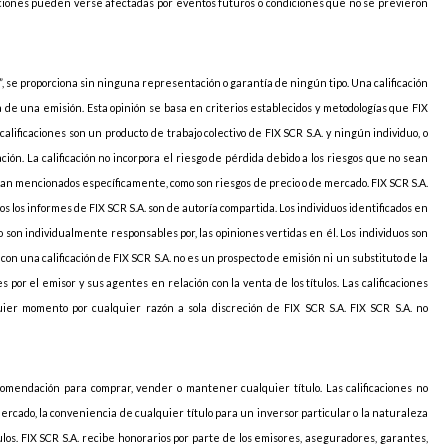
caciones pueden verse afectadas por eventos futuros o condiciones que no se previeron
, se proporciona sin ninguna representación o garantía de ningún tipo. Una calificación
ia de una emisión. Esta opinión se basa en criterios establecidos y metodologías que FIX
 calificaciones son un producto de trabajo colectivo de FIX SCR S.A. y ningún individuo, o
ción. La calificación no incorpora el riesgo de pérdida debido a los riesgos que no sean
sean mencionados específicamente, como son riesgos de precio o de mercado. FIX SCR S.A.
s los informes de FIX SCR S.A. son de autoría compartida. Los individuos identificados en
 son individualmente responsables por, las opiniones vertidas en él. Los individuos son
con una calificación de FIX SCR S.A. no es un prospecto de emisión ni un substituto de la
 por el emisor y sus agentes en relación con la venta de los títulos. Las calificaciones
ier momento por cualquier razón a sola discreción de FIX SCR S.A. FIX SCR S.A. no
omendación para comprar, vender o mantener cualquier título. Las calificaciones no
cado, la conveniencia de cualquier título para un inversor particular o la naturaleza
ítulos. FIX SCR S.A. recibe honorarios por parte de los emisores, aseguradores, garantes,