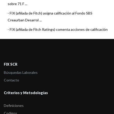
sobre 71 F ...
-
FIX (afiliada de Fitch) asigna calificación al Fondo SBS
Creaurban Desarrol ...
-
FIX (afiliada de Fitch Ratings) comenta acciones de calificación
sobre 3 Fo ...
-
FIX (afiliada de Fitch Ratings) comenta acciones de calificación
sobre 6 Fo ...
-
FIX (afiliada de Fitch Ratings) comenta acciones de calificación
FIX SCR
sobre 22 F ...
Búsquedas Laborales
-
FIX (afiliada de Fitch Ratings) comenta acciones de calificación
Contacto
sobre 23 F ...
Criterios y Metodologías
-
FIX (afiliada de Fitch Ratings) comenta acciones de calificación
sobre 5 Fo ...
Definiciones
-
FIX (afiliada de Fitch) sube la calificación al Fondo SBS Renta
Codigos