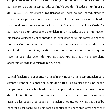
comprometido en la oferta o venta de ningún título. Todos los informes de FIX
SCR S.A. son de autoría compartida. Los individuos identificados en un informe
de FIX SCR S.A. estuvieron involucrados en, pero no son individualmente
responsables por, las opiniones vertidas en él. Los individuos son nombrados
solo con el propósito de ser contactados. Un informe con una calificación de FIX
SCR S.A. no es un prospecto de emisión ni un substituto de la información
elaborada, verificada y presentada a los inversores por el emisor y sus agentes
en relación con la venta de los títulos. Las calificaciones pueden ser
modificadas, suspendidas, o retiradas en cualquier momento por cualquier
razón a sola discreción de FIX SCR S.A. FIX SCR S.A. no proporciona
asesoramiento de inversión de ningún tipo.
Las calificaciones representan una opinión y no son una recomendación para
comprar, vender o mantener cualquier título. Las calificaciones no hacen
ningún comentario sobre la adecuación del precio de mercado, la conveniencia
de cualquier título para un inversor particular o la naturaleza impositiva o
fiscal de los pagos efectuados en relación a los títulos. FIX SCR S.A. recibe
honorarios por parte de los emisores, aseguradores, garantes, otros agentes y