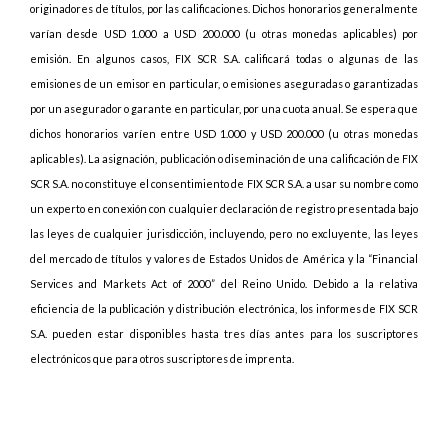
originadores de títulos, por las calificaciones. Dichos honorarios generalmente
varían desde USD 1.000 a USD 200.000 (u otras monedas aplicables) por
emisión. En algunos casos, FIX SCR S.A. calificará todas o algunas de las
emisiones de un emisor en particular, o emisiones aseguradas o garantizadas
por un asegurador o garante en particular, por una cuota anual. Se espera que
dichos honorarios varíen entre USD 1.000 y USD 200.000 (u otras monedas
aplicables). La asignación, publicación o diseminación de una calificación de FIX
SCR S.A. no constituye el consentimiento de FIX SCR S.A. a usar su nombre como
un experto en conexión con cualquier declaración de registro presentada bajo
las leyes de cualquier jurisdicción, incluyendo, pero no excluyente, las leyes
del mercado de títulos y valores de Estados Unidos de América y la “Financial
Services and Markets Act of 2000” del Reino Unido. Debido a la relativa
eficiencia de la publicación y distribución electrónica, los informes de FIX SCR
S.A. pueden estar disponibles hasta tres días antes para los suscriptores
electrónicos que para otros suscriptores de imprenta.