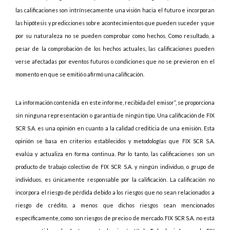
las calificaciones son intrínsecamente una visión hacia el futuro e incorporan
las hipótesis y predicciones sobre acontecimientos que pueden suceder y que
por su naturaleza no se pueden comprobar como hechos. Como resultado, a
pesar de la comprobación de los hechos actuales, las calificaciones pueden
verse afectadas por eventos futuros o condiciones que no se previeron en el
momento en que se emitió o afirmó una calificación.
La información contenida en este informe, recibida del emisor”, se proporciona
sin ninguna representación o garantía de ningún tipo. Una calificación de FIX
SCR S.A. es una opinión en cuanto a la calidad crediticia de una emisión. Esta
opinión se basa en criterios establecidos y metodologías que FIX SCR S.A.
evalúa y actualiza en forma continua. Por lo tanto, las calificaciones son un
producto de trabajo colectivo de FIX SCR S.A. y ningún individuo, o grupo de
individuos, es únicamente responsable por la calificación. La calificación no
incorpora el riesgo de pérdida debido a los riesgos que no sean relacionados a
riesgo de crédito, a menos que dichos riesgos sean mencionados
específicamente, como son riesgos de precio o de mercado. FIX SCR S.A. no está