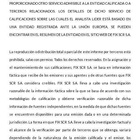
PROPORCIONADO OTRO SERVICIO ADMISIBLE A LA ENTIDAD CALIFICADA O A
TERCEROS RELACIONADOS. LOS DETALLES DE DICHO SERVICIO DE
CALIFICACIONES SOBRE LAS CUALES EL ANALISTA LIDER ESTÁ BASADO EN
UNA ENTIDAD REGISTRADA ANTE LA UNIÓN EUROPEA, SE PUEDEN
ENCONTRAR EN EL RESUMEN DE LA ENTIDAD EN EL SITIO WEB DE FIX SCR S.A.
La reproducción o distribución total o parcial de este informe por terceros está
prohibida, salvo con permiso. Todos los derechos reservados. En la asignación y
el mantenimiento de sus calificaciones, FIX SCR S.A. se basa en información
fáctica que recibe de los emisores y sus agentes y de otras fuentes que FIX
SCR S.A. considera creíbles. FIX SCR S.A. lleva a cabo una investigación
razonable de la información fáctica sobre la que se basa de acuerdo con sus
metodologías de calificación y obtiene verificación razonable de dicha
información de fuentes independientes, en la medida de que dichas fuentes
se encuentren disponibles para una emisión dada o en una determinada
jurisdicción. La forma en que FIX SCR S.A. lleve a cabo la investigación factual y
el alcance de la verificación por parte de terceros que se obtenga, variará
dependiendo de la naturaleza de la emisión calificada y el emisor, los