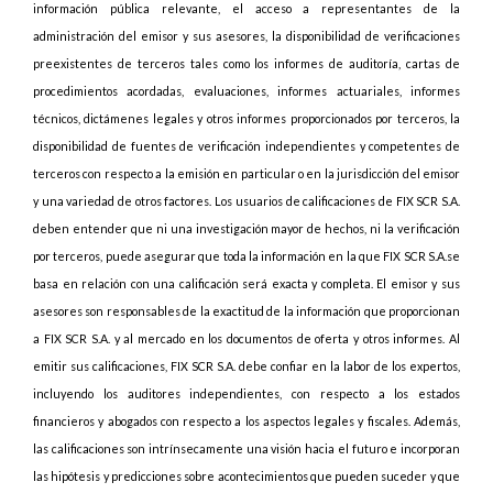
información pública relevante, el acceso a representantes de la
administración del emisor y sus asesores, la disponibilidad de verificaciones
preexistentes de terceros tales como los informes de auditoría, cartas de
procedimientos acordadas, evaluaciones, informes actuariales, informes
técnicos, dictámenes legales y otros informes proporcionados por terceros, la
disponibilidad de fuentes de verificación independientes y competentes de
terceros con respecto a la emisión en particular o en la jurisdicción del emisor
y una variedad de otros factores. Los usuarios de calificaciones de FIX SCR S.A.
deben entender que ni una investigación mayor de hechos, ni la verificación
por terceros, puede asegurar que toda la información en la que FIX SCR S.A.se
basa en relación con una calificación será exacta y completa. El emisor y sus
asesores son responsables de la exactitud de la información que proporcionan
a FIX SCR S.A. y al mercado en los documentos de oferta y otros informes. Al
emitir sus calificaciones, FIX SCR S.A. debe confiar en la labor de los expertos,
incluyendo los auditores independientes, con respecto a los estados
financieros y abogados con respecto a los aspectos legales y fiscales. Además,
las calificaciones son intrínsecamente una visión hacia el futuro e incorporan
las hipótesis y predicciones sobre acontecimientos que pueden suceder y que