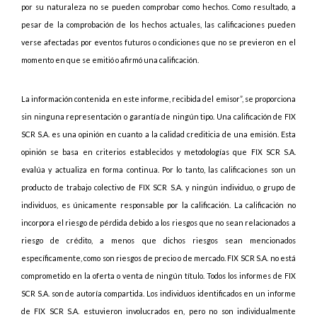
por su naturaleza no se pueden comprobar como hechos. Como resultado, a
pesar de la comprobación de los hechos actuales, las calificaciones pueden
verse afectadas por eventos futuros o condiciones que no se previeron en el
momento en que se emitió o afirmó una calificación.
La información contenida en este informe, recibida del emisor”, se proporciona
sin ninguna representación o garantía de ningún tipo. Una calificación de FIX
SCR S.A. es una opinión en cuanto a la calidad crediticia de una emisión. Esta
opinión se basa en criterios establecidos y metodologías que FIX SCR S.A.
evalúa y actualiza en forma continua. Por lo tanto, las calificaciones son un
producto de trabajo colectivo de FIX SCR S.A. y ningún individuo, o grupo de
individuos, es únicamente responsable por la calificación. La calificación no
incorpora el riesgo de pérdida debido a los riesgos que no sean relacionados a
riesgo de crédito, a menos que dichos riesgos sean mencionados
específicamente, como son riesgos de precio o de mercado. FIX SCR S.A. no está
comprometido en la oferta o venta de ningún título. Todos los informes de FIX
SCR S.A. son de autoría compartida. Los individuos identificados en un informe
de FIX SCR S.A. estuvieron involucrados en, pero no son individualmente