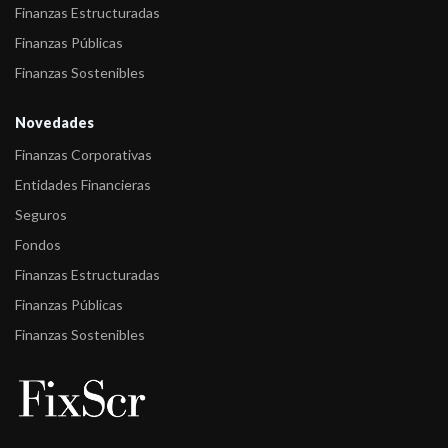
-
Fitch asigna la calificación A+/V6(arg) al fondo Toronto Trust
Finanzas Estructuradas
Renta ...
Finanzas Públicas
-
Fitch asigna la calificación A/V5(arg) al fondo TorontoTrust
Finanzas Sostenibles
-
FIX (afiliada de Fitch Ratings) comenta acciones de calificación
Novedades
sobre 14 F ...
Finanzas Corporativas
-
FIX (afiliada de Fitch Ratings) comenta acciones de calificación
Entidades Financieras
sobre 11 F ...
Seguros
-
FIX (afiliada de Fitch Ratings) comenta acciones de calificación
Fondos
sobre 2 Fo ...
Finanzas Estructuradas
-
FIX (afiliada de Fitch Ratings) comenta acciones de calificación
Finanzas Públicas
sobre 15 F ...
Finanzas Sostenibles
-
FIX (afiliada de Fitch Ratings) subió las calificaciones de 34
Fondos de Re ...
-
FIX (afiliada de Fitch Ratings) asigna calificación a dos Fondos