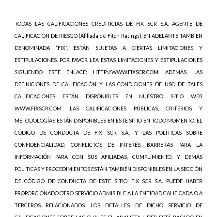
TODAS LAS CALIFICACIONES CREDITICIAS DE FIX SCR S.A. AGENTE DE
CALIFICACIÒN DE RIESGO (Afiliada de Fitch Ratings), EN ADELANTE TAMBIEN
DENOMINADA “FIX”, ESTÁN SUJETAS A CIERTAS LIMITACIONES Y
ESTIPULACIONES. POR FAVOR LEA ESTAS LIMITACIONES Y ESTIPULACIONES
SIGUIENDO ESTE ENLACE: HTTP://WWW.FIXSCR.COM. ADEMÁS, LAS
DEFINICIONES DE CALIFICACIÓN Y LAS CONDICIONES DE USO DE TALES
CALIFICACIONES ESTÁN DISPONIBLES EN NUESTRO SITIO WEB
WWW.FIXSCR.COM. LAS CALIFICACIONES PÚBLICAS, CRITERIOS Y
METODOLOGÍAS ESTÁN DISPONIBLES EN ESTE SITIO EN TODO MOMENTO. EL
CÓDIGO DE CONDUCTA DE FIX SCR S.A., Y LAS POLÍTICAS SOBRE
CONFIDENCIALIDAD, CONFLICTOS DE INTERÉS, BARRERAS PARA LA
INFORMACIÓN PARA CON SUS AFILIADAS, CUMPLIMIENTO, Y DEMÁS
POLÍTICAS Y PROCEDIMIENTOS ESTÁN TAMBIÉN DISPONIBLES EN LA SECCIÓN
DE CÓDIGO DE CONDUCTA DE ESTE SITIO. FIX SCR S.A. PUEDE HABER
PROPORCIONADO OTRO SERVICIO ADMISIBLE A LA ENTIDAD CALIFICADA O A
TERCEROS RELACIONADOS. LOS DETALLES DE DICHO SERVICIO DE