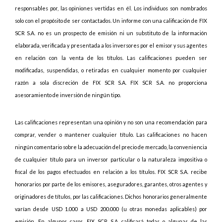
responsables por, las opiniones vertidas en él. Los individuos son nombrados
solo con el propósito de ser contactados. Un informe con una calificación de FIX
SCR S.A. no es un prospecto de emisión ni un substituto de la información
elaborada, verificada y presentada a los inversores por el emisor y sus agentes
en relación con la venta de los títulos. Las calificaciones pueden ser
modificadas, suspendidas, o retiradas en cualquier momento por cualquier
razón a sola discreción de FIX SCR S.A. FIX SCR S.A. no proporciona
asesoramiento de inversión de ningún tipo.
Las calificaciones representan una opinión y no son una recomendación para
comprar, vender o mantener cualquier título. Las calificaciones no hacen
ningún comentario sobre la adecuación del precio de mercado, la conveniencia
de cualquier título para un inversor particular o la naturaleza impositiva o
fiscal de los pagos efectuados en relación a los títulos. FIX SCR S.A. recibe
honorarios por parte de los emisores, aseguradores, garantes, otros agentes y
originadores de títulos, por las calificaciones. Dichos honorarios generalmente
varían desde USD 1.000 a USD 200.000 (u otras monedas aplicables) por
emisión. En algunos casos, FIX SCR S.A. calificará todas o algunas de las