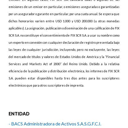
emisiones de un emisor en particular, o emisiones aseguradas o garantizadas
por un asegurador o garante en particular, por una cuota anual. Se espera que
dichos honorarios varíen entre USD 1.000 y USD 200.000 (u otras monedas
aplicables). La asignación, publicación o diseminación de una calificación de FIX
SCR S.A. no constituye el consentimiento de FIX SCR S.A. a usar su nombre como
un experto en conexión con cualquier declaración de registro presentada bajo
las leyes de cualquier jurisdicción, incluyendo, pero no excluyente, las leyes
del mercado de títulos y valores de Estados Unidos de América y la “Financial
Services and Markets Act of 2000” del Reino Unido. Debido a la relativa
eficiencia de la publicación y distribución electrónica, los informes de FIX SCR
S.A. pueden estar disponibles hasta tres días antes para los suscriptores
electrónicos que para otros suscriptores de imprenta.
ENTIDAD
- BACS Administradora de Activos S.A.S.G.F.C.I.