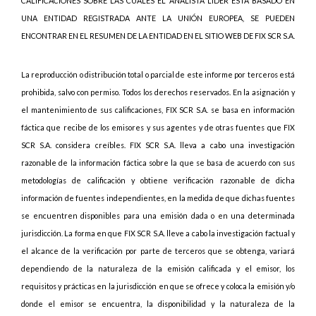
CALIFICACIONES SOBRE LAS CUALES EL ANALISTA LIDER ESTÁ BASADO EN
UNA ENTIDAD REGISTRADA ANTE LA UNIÓN EUROPEA, SE PUEDEN
ENCONTRAR EN EL RESUMEN DE LA ENTIDAD EN EL SITIO WEB DE FIX SCR S.A.
La reproducción o distribución total o parcial de este informe por terceros está
prohibida, salvo con permiso. Todos los derechos reservados. En la asignación y
el mantenimiento de sus calificaciones, FIX SCR S.A. se basa en información
fáctica que recibe de los emisores y sus agentes y de otras fuentes que FIX
SCR S.A. considera creíbles. FIX SCR S.A. lleva a cabo una investigación
razonable de la información fáctica sobre la que se basa de acuerdo con sus
metodologías de calificación y obtiene verificación razonable de dicha
información de fuentes independientes, en la medida de que dichas fuentes
se encuentren disponibles para una emisión dada o en una determinada
jurisdicción. La forma en que FIX SCR S.A. lleve a cabo la investigación factual y
el alcance de la verificación por parte de terceros que se obtenga, variará
dependiendo de la naturaleza de la emisión calificada y el emisor, los
requisitos y prácticas en la jurisdicción en que se ofrece y coloca la emisión y/o
donde el emisor se encuentra, la disponibilidad y la naturaleza de la