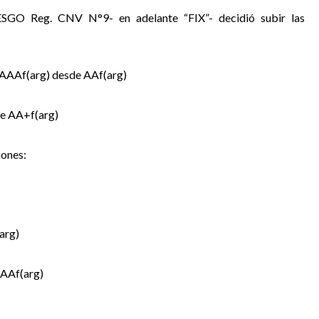
O Reg. CNV N°9- en adelante “FIX”- decidió subir las
a AAAf(arg) desde AAf(arg)
e AA+f(arg)
iones:
arg)
AAAf(arg)