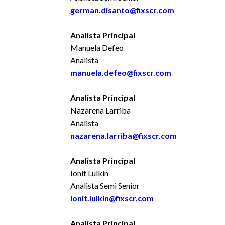
german.disanto@fixscr.com
Analista Principal
Manuela Defeo
Analista
manuela.defeo@fixscr.com
Analista Principal
Nazarena Larriba
Analista
nazarena.larriba@fixscr.com
Analista Principal
Ionit Lulkin
Analista Semi Senior
ionit.lulkin@fixscr.com
Analista Principal