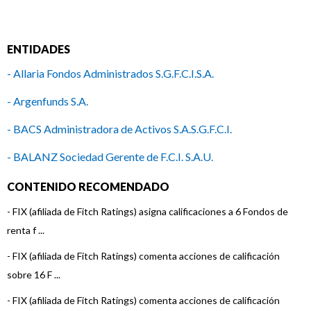
ENTIDADES
- Allaria Fondos Administrados S.G.F.C.I.S.A.
- Argenfunds S.A.
- BACS Administradora de Activos S.A.S.G.F.C.I.
- BALANZ Sociedad Gerente de F.C.I. S.A.U.
- ICBC Investments Argentina S.A.S.G.F.C.I.
CONTENIDO RECOMENDADO
- Ciclo Nova Asset Management S.A.
-
FIX (afiliada de Fitch Ratings) asigna calificaciones a 6 Fondos de
renta f ...
- Macro Fondos S.G.F.C.I.S.A.
-
FIX (afiliada de Fitch Ratings) comenta acciones de calificación
- Mega QM S.A.
sobre 16 F ...
- Patagonia Inversora S.A. Sociedad Gerente de Fondos
-
FIX (afiliada de Fitch Ratings) comenta acciones de calificación