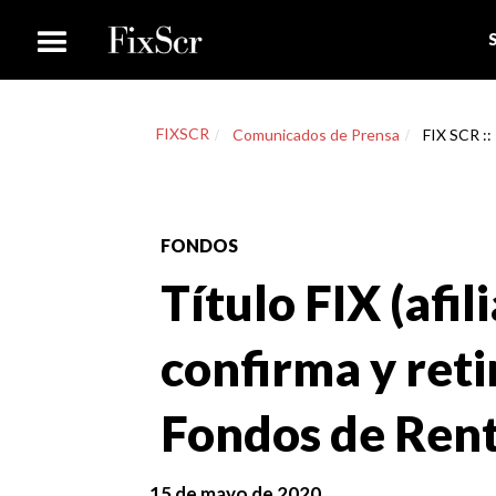
FIXSCR
Comunicados de Prensa
FIX SCR :: 
FONDOS
Título FIX (afil
confirma y retir
Fondos de Rent
15 de mayo de 2020