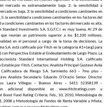
del mercado es extremadamente baja. 2: la sensibilidad a
ercado es baja, 3: la sensibilidad a condiciones cambiantes en
5: la sensibilidad a condiciones cambiantes en los factores del
d a condiciones cambiantes en los factores del mercado es alta.
 Standard Investments S.A. S.G.F.C.I. es muy buena. Al 29 de
ue reunían un patrimonio superior a los $1.100 millones.
alidad en el personal a cargo de la toma de decisiones. La
a S.A. está calificado por Fitch en la categoría A1+(arg) para
 con Perspectiva Estable al Endeudamiento de Largo Plazo. La
ionista Standard International Holding S.A. calificado
Estable por Fitch. Contactos: Analista Principal Gustavo Avila
 Calificadora de Riesgo S.A. Sarmiento 663 – 7mo piso –
es Analista Secundario Eduardo D’Orazio Senior Director
os: Laura Villegas – Buenos Aires – 5411 52358139 –
mación adicional disponible en www.fitchratings.com y
al Bond Fund Rating Criteria; Feb., 10, 2010, Metodología de
 11, 2008 y Metodología de Fondos de Renta Variable y Mixta;
ratings.com.ar o en www.fitchratings.com.