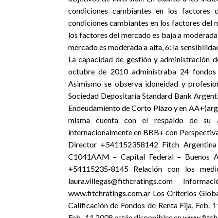
condiciones cambiantes en los factores 
condiciones cambiantes en los factores del m
los factores del mercado es baja a moderada, 
mercado es moderada a alta, 6: la sensibilida
La capacidad de gestión y administración de
octubre de 2010 administraba 24 fondos q
Asimismo se observa idoneidad y profesion
Sociedad Depositaria Standard Bank Argentin
Endeudamiento de Corto Plazo y en AA+(arg)
misma cuenta con el respaldo de su acc
internacionalmente en BBB+ con Perspectiva 
Director +541152358142 Fitch Argentina
C1041AAM – Capital Federal – Buenos Air
+54115235-8145 Relación con los medi
laura.villegas@fithcratings.com Infor
www.fitchratings.com.ar Los Criterios Glob
Calificación de Fondos de Renta Fija, Feb.
Feb,. 11 2008 están disponibles en www.fitch