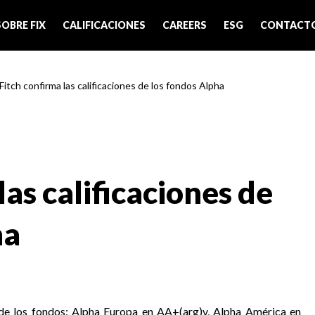
SOBRE FIX
CALIFICACIONES
CAREERS
ESG
CONTACT
 Fitch confirma las calificaciones de los fondos Alpha
las calificaciones de
ha
s de los fondos: Alpha Europa en AA+(arg)v, Alpha América en