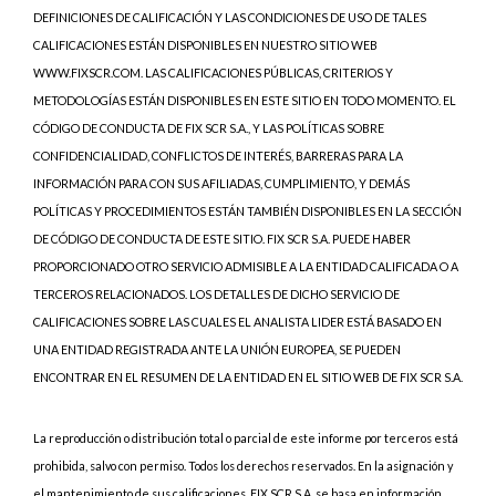
DEFINICIONES DE CALIFICACIÓN Y LAS CONDICIONES DE USO DE TALES
CALIFICACIONES ESTÁN DISPONIBLES EN NUESTRO SITIO WEB
WWW.FIXSCR.COM. LAS CALIFICACIONES PÚBLICAS, CRITERIOS Y
METODOLOGÍAS ESTÁN DISPONIBLES EN ESTE SITIO EN TODO MOMENTO. EL
CÓDIGO DE CONDUCTA DE FIX SCR S.A., Y LAS POLÍTICAS SOBRE
CONFIDENCIALIDAD, CONFLICTOS DE INTERÉS, BARRERAS PARA LA
INFORMACIÓN PARA CON SUS AFILIADAS, CUMPLIMIENTO, Y DEMÁS
POLÍTICAS Y PROCEDIMIENTOS ESTÁN TAMBIÉN DISPONIBLES EN LA SECCIÓN
DE CÓDIGO DE CONDUCTA DE ESTE SITIO. FIX SCR S.A. PUEDE HABER
PROPORCIONADO OTRO SERVICIO ADMISIBLE A LA ENTIDAD CALIFICADA O A
TERCEROS RELACIONADOS. LOS DETALLES DE DICHO SERVICIO DE
CALIFICACIONES SOBRE LAS CUALES EL ANALISTA LIDER ESTÁ BASADO EN
UNA ENTIDAD REGISTRADA ANTE LA UNIÓN EUROPEA, SE PUEDEN
ENCONTRAR EN EL RESUMEN DE LA ENTIDAD EN EL SITIO WEB DE FIX SCR S.A.
La reproducción o distribución total o parcial de este informe por terceros está
prohibida, salvo con permiso. Todos los derechos reservados. En la asignación y
el mantenimiento de sus calificaciones, FIX SCR S.A. se basa en información