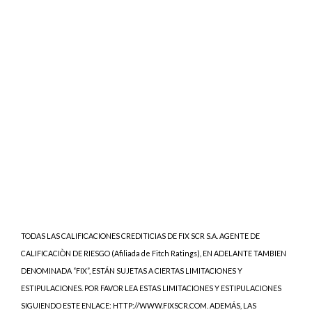
TODAS LAS CALIFICACIONES CREDITICIAS DE FIX SCR S.A. AGENTE DE
CALIFICACIÒN DE RIESGO (Afiliada de Fitch Ratings), EN ADELANTE TAMBIEN
DENOMINADA “FIX”, ESTÁN SUJETAS A CIERTAS LIMITACIONES Y
ESTIPULACIONES. POR FAVOR LEA ESTAS LIMITACIONES Y ESTIPULACIONES
SIGUIENDO ESTE ENLACE: HTTP://WWW.FIXSCR.COM. ADEMÁS, LAS