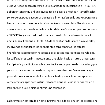
y una variedad de otros factores. Los usuarios de calificaciones de FIX SCR S.A.
deben entender que ni una investigación mayor de hechos, ni la verificación
por terceros, puede asegurar que toda la información en la que FIX SCR S.A.se
basa en relación con una calificación será exacta y completa. El emisor y sus
asesores son responsables de la exactitud de la información que proporcionan
a FIX SCR S.A. y al mercado en los documentos de oferta y otros informes. Al
emitir sus calificaciones, FIX SCR S.A. debe confiar en la labor de los expertos,
incluyendo los auditores independientes, con respecto a los estados
financieros y abogados con respecto a los aspectos legales y fiscales. Además,
las calificaciones son intrínsecamente una visión hacia el futuro e incorporan
las hipótesis y predicciones sobre acontecimientos que pueden suceder y que
por su naturaleza no se pueden comprobar como hechos. Como resultado, a
pesar de la comprobación de los hechos actuales, las calificaciones pueden
verse afectadas por eventos futuros o condiciones que no se previeron en el
momento en que se emitió o afirmó una calificación.
La información contenida en este informe, recibida del emisor”, se proporciona