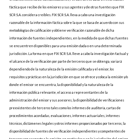
fáctica que recibe de los emisores y sus agentes y de otras fuentes que FIX
SCR S.A. considera creíbles. FIX SCR S.A. lleva a cabo una investigación
razonable de la información fáctica sobre la que se basa de acuerdo con sus
metodologías de calificación y obtiene verificación razonable de dicha
información de fuentes independientes, en la medida de que dichas fuentes
se encuentren disponibles para una emisión dada o en una determinada
jurisdicción. La forma en que FIX SCR S.A. lleve a cabo la investigación factual y
el alcance de la verificación por parte de terceros que se obtenga, variará
dependiendo de la naturaleza de la emisión calificada y el emisor, los
requisitos y prácticas en la jurisdicción en que se ofrece y coloca la emisión y/o
donde el emisor se encuentra, la disponibilidad y la naturaleza de la
información pública relevante, el acceso a representantes de la
administración del emisor y sus asesores, la disponibilidad de verificaciones
preexistentes de terceros tales como los informes de auditoría, cartas de
procedimientos acordadas, evaluaciones, informes actuariales, informes
técnicos, dictámenes legales y otros informes proporcionados por terceros, la
disponibilidad de fuentes de verificación independientes y competentes de
terceros con respecto a la emisión en particular o en la jurisdicción del emisor