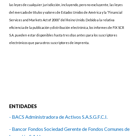
las leyes de cualquier jurisdicción, incluyendo, pero no excluyente, las leyes
del mercado de títulos y valores de Estados Unidos de América y la “Financial
Services and Markets Act of 2000” del Reino Unido. Debido a la relativa
eficiencia de la publicación y distribución electrónica, los informes de FIX SCR
S.A. pueden estar disponibles hasta tres días antes para los suscriptores
electrónicos que para otros suscriptores de imprenta.
ENTIDADES
- BACS Administradora de Activos S.A.S.G.F.C.I.
- Bancor Fondos Sociedad Gerente de Fondos Comunes de