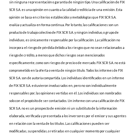
sin ninguna representación o garantía de ningún tipo. Una calificación de FIX
SCR S.A. es una opinión en cuanto a la calidad crediticia de una emisión. Esta
opinión se basa en criterios establecidos y metodologías que FIX SCR S.A.
evalúa y actualiza en forma continua. Por lo tanto, las calificaciones son un
producto de trabajo colectivo de FIX SCR S.A. y ningún individuo, o grupo de
individuos, es únicamente responsable por la calificación. La calificación no
incorpora el riesgo de pérdida debido a los riesgos que no sean relacionados a
riesgo de crédito, a menos que dichos riesgos sean mencionados
específicamente, como son riesgos de precio o de mercado. FIX SCR S.A. no está
comprometido en la oferta o venta de ningún título. Todos los informes de FIX
SCR S.A. son de autoría compartida. Los individuos identificados en un informe
de FIX SCR S.A. estuvieron involucrados en, pero no son individualmente
responsables por, las opiniones vertidas en él. Los individuos son nombrados
solo con el propósito de ser contactados. Un informe con una calificación de FIX
SCR S.A. no es un prospecto de emisión ni un substituto de la información
elaborada, verificada y presentada a los inversores por el emisor y sus agentes
en relación con la venta de los títulos. Las calificaciones pueden ser
modificadas, suspendidas, o retiradas en cualquier momento por cualquier