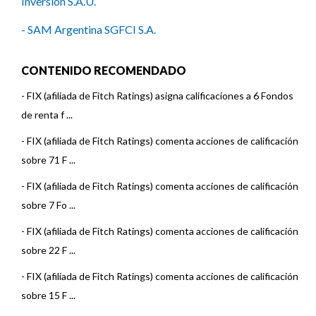
Inversión S.A.U.
- SAM Argentina SGFCI S.A.
- CMF Asset Management S.A.U.
CONTENIDO RECOMENDADO
- Galicia Asset Management S.A.U.
-
FIX (afiliada de Fitch Ratings) asigna calificaciones a 6 Fondos
- ICBC Investments Argentina S.A.S.G.F.C.I.
de renta f ...
-
FIX (afiliada de Fitch Ratings) comenta acciones de calificación
- Industrial Asset Management (IAM)
sobre 71 F ...
- Investis Asset Management S.A.S.G.F.C.I.
-
FIX (afiliada de Fitch Ratings) comenta acciones de calificación
- BMA Asset Management SAU
sobre 7 Fo ...
- Macro Fondos S.G.F.C.I.S.A.
-
FIX (afiliada de Fitch Ratings) comenta acciones de calificación
sobre 22 F ...
- Mariva Asset Management S.A.U.S.G.F.C.I.
-
FIX (afiliada de Fitch Ratings) comenta acciones de calificación
- MegaQM S.A.
sobre 15 F ...
- Novus Asset Management S.A.