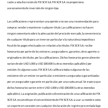
razón a sola discreción de FIX SCR S.A. FIX SCR S.A. no proporciona
asesoramiento de inversión de ningún tipo.
Las calificaciones representan una opinión y no son una recomendación para
comprar, vender o mantener cualquier título. Las calificaciones no hacen
ningún comentario sobre la adecuación del precio de mercado, la conveniencia
de cualquier título para un inversor particular o la naturaleza impositiva o
fiscal de los pagos efectuados en relación a los títulos. FIX SCR S.A. recibe
honorarios por parte de los emisores, aseguradores, garantes, otros agentes y
originadores de títulos, por las calificaciones. Dichos honorarios generalmente
varían desde USD 1.000 a USD 200.000 (u otras monedas aplicables) por
emisión. En algunos casos, FIX SCR S.A. calificará todas o algunas de las
emisiones de un emisor en particular, o emisiones aseguradas o garantizadas
por un asegurador o garante en particular, por una cuota anual. Se espera que
dichos honorarios varíen entre USD 1.000 y USD 200.000 (u otras monedas
aplicables). La asignación, publicación o diseminación de una calificación de FIX
SCR S.A. no constituye el consentimiento de FIX SCR S.A. a usar su nombre como
un experto en conexión con cualquier declaración de registro presentada bajo