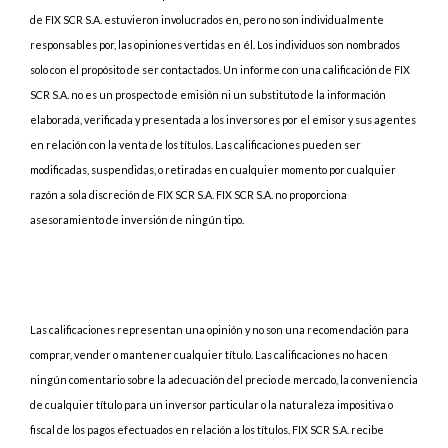
de FIX SCR S.A. estuvieron involucrados en, pero no son individualmente
responsables por, las opiniones vertidas en él. Los individuos son nombrados
solo con el propósito de ser contactados. Un informe con una calificación de FIX
SCR S.A. no es un prospecto de emisión ni un substituto de la información
elaborada, verificada y presentada a los inversores por el emisor y sus agentes
en relación con la venta de los títulos. Las calificaciones pueden ser
modificadas, suspendidas, o retiradas en cualquier momento por cualquier
razón a sola discreción de FIX SCR S.A. FIX SCR S.A. no proporciona
asesoramiento de inversión de ningún tipo.
Las calificaciones representan una opinión y no son una recomendación para
comprar, vender o mantener cualquier título. Las calificaciones no hacen
ningún comentario sobre la adecuación del precio de mercado, la conveniencia
de cualquier título para un inversor particular o la naturaleza impositiva o
fiscal de los pagos efectuados en relación a los títulos. FIX SCR S.A. recibe