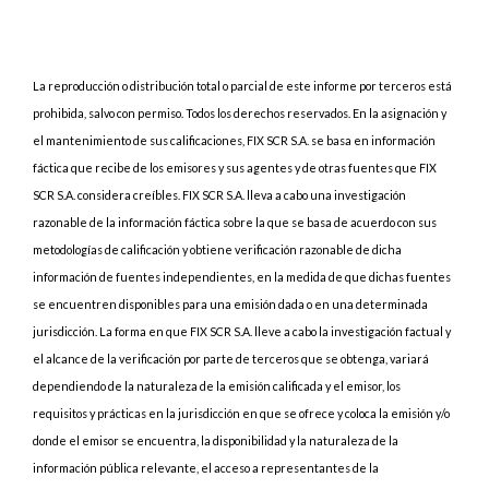
La reproducción o distribución total o parcial de este informe por terceros está
prohibida, salvo con permiso. Todos los derechos reservados. En la asignación y
el mantenimiento de sus calificaciones, FIX SCR S.A. se basa en información
fáctica que recibe de los emisores y sus agentes y de otras fuentes que FIX
SCR S.A. considera creíbles. FIX SCR S.A. lleva a cabo una investigación
razonable de la información fáctica sobre la que se basa de acuerdo con sus
metodologías de calificación y obtiene verificación razonable de dicha
información de fuentes independientes, en la medida de que dichas fuentes
se encuentren disponibles para una emisión dada o en una determinada
jurisdicción. La forma en que FIX SCR S.A. lleve a cabo la investigación factual y
el alcance de la verificación por parte de terceros que se obtenga, variará
dependiendo de la naturaleza de la emisión calificada y el emisor, los
requisitos y prácticas en la jurisdicción en que se ofrece y coloca la emisión y/o
donde el emisor se encuentra, la disponibilidad y la naturaleza de la
información pública relevante, el acceso a representantes de la