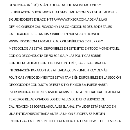
DENOMINADA “FIX”, ESTÁN SUJETAS A CIERTAS LIMITACIONES Y
ESTIPULACIONES. POR FAVOR LEA ESTAS LIMITACIONES Y ESTIPULACIONES
SIGUIENDO ESTE ENLACE: HTTP://WWW.FIXSCR.COM. ADEMÁS, LAS
DEFINICIONES DE CALIFICACIÓN Y LAS CONDICIONES DE USO DE TALES
CALIFICACIONES ESTÁN DISPONIBLES EN NUESTRO SITIO WEB
WWW.FIXSCR.COM. LAS CALIFICACIONES PÚBLICAS, CRITERIOS Y
METODOLOGÍAS ESTÁN DISPONIBLES EN ESTE SITIO EN TODO MOMENTO. EL
CÓDIGO DE CONDUCTA DE FIX SCR S.A., Y LAS POLÍTICAS SOBRE
CONFIDENCIALIDAD, CONFLICTOS DE INTERÉS, BARRERAS PARA LA
INFORMACIÓN PARA CON SUS AFILIADAS, CUMPLIMIENTO, Y DEMÁS
POLÍTICAS Y PROCEDIMIENTOS ESTÁN TAMBIÉN DISPONIBLES EN LA SECCIÓN
DE CÓDIGO DE CONDUCTA DE ESTE SITIO. FIX SCR S.A. PUEDE HABER
PROPORCIONADO OTRO SERVICIO ADMISIBLE A LA ENTIDAD CALIFICADA O A
TERCEROS RELACIONADOS. LOS DETALLES DE DICHO SERVICIO DE
CALIFICACIONES SOBRE LAS CUALES EL ANALISTA LIDER ESTÁ BASADO EN
UNA ENTIDAD REGISTRADA ANTE LA UNIÓN EUROPEA, SE PUEDEN
ENCONTRAR EN EL RESUMEN DE LA ENTIDAD EN EL SITIO WEB DE FIX SCR S.A.