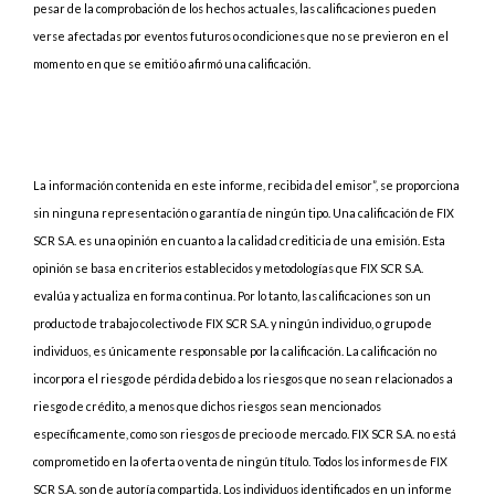
pesar de la comprobación de los hechos actuales, las calificaciones pueden
verse afectadas por eventos futuros o condiciones que no se previeron en el
momento en que se emitió o afirmó una calificación.
La información contenida en este informe, recibida del emisor”, se proporciona
sin ninguna representación o garantía de ningún tipo. Una calificación de FIX
SCR S.A. es una opinión en cuanto a la calidad crediticia de una emisión. Esta
opinión se basa en criterios establecidos y metodologías que FIX SCR S.A.
evalúa y actualiza en forma continua. Por lo tanto, las calificaciones son un
producto de trabajo colectivo de FIX SCR S.A. y ningún individuo, o grupo de
individuos, es únicamente responsable por la calificación. La calificación no
incorpora el riesgo de pérdida debido a los riesgos que no sean relacionados a
riesgo de crédito, a menos que dichos riesgos sean mencionados
específicamente, como son riesgos de precio o de mercado. FIX SCR S.A. no está
comprometido en la oferta o venta de ningún título. Todos los informes de FIX
SCR S.A. son de autoría compartida. Los individuos identificados en un informe