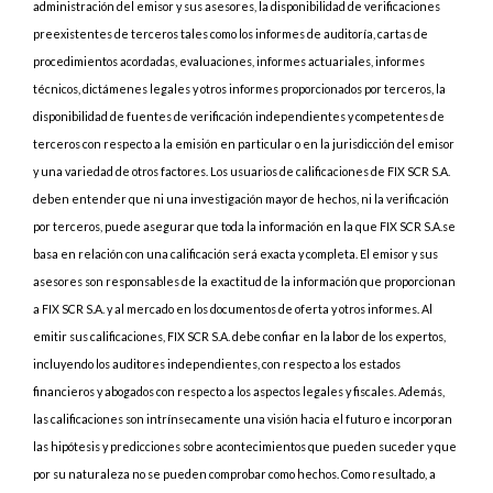
administración del emisor y sus asesores, la disponibilidad de verificaciones
preexistentes de terceros tales como los informes de auditoría, cartas de
procedimientos acordadas, evaluaciones, informes actuariales, informes
técnicos, dictámenes legales y otros informes proporcionados por terceros, la
disponibilidad de fuentes de verificación independientes y competentes de
terceros con respecto a la emisión en particular o en la jurisdicción del emisor
y una variedad de otros factores. Los usuarios de calificaciones de FIX SCR S.A.
deben entender que ni una investigación mayor de hechos, ni la verificación
por terceros, puede asegurar que toda la información en la que FIX SCR S.A.se
basa en relación con una calificación será exacta y completa. El emisor y sus
asesores son responsables de la exactitud de la información que proporcionan
a FIX SCR S.A. y al mercado en los documentos de oferta y otros informes. Al
emitir sus calificaciones, FIX SCR S.A. debe confiar en la labor de los expertos,
incluyendo los auditores independientes, con respecto a los estados
financieros y abogados con respecto a los aspectos legales y fiscales. Además,
las calificaciones son intrínsecamente una visión hacia el futuro e incorporan
las hipótesis y predicciones sobre acontecimientos que pueden suceder y que
por su naturaleza no se pueden comprobar como hechos. Como resultado, a