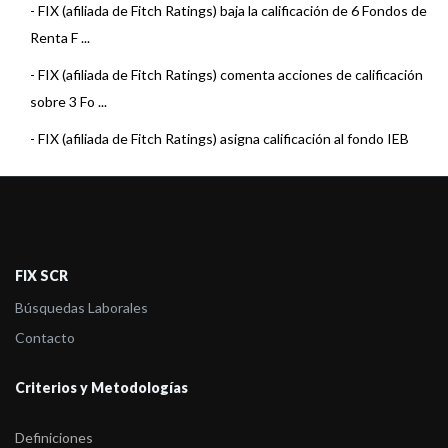
-
FIX (afiliada de Fitch Ratings) baja la calificación de 6 Fondos de
Renta F ...
-
FIX (afiliada de Fitch Ratings) comenta acciones de calificación
sobre 3 Fo ...
-
FIX (afiliada de Fitch Ratings) asigna calificación al fondo IEB
Ahorro
-
FIX (afiliada de Fitch Ratings) asigna calificación a un Fondo de
IEB S.A.
-
FIX (afiliada de Fitch Ratings) comenta acciones de calificación
FIX SCR
sobre 19 F ...
Búsquedas Laborales
-
FIX (afiliada de Fitch Ratings) baja calificación a un Fondo de
Contacto
IEB S.A.
Criterios y Metodologías
-
FIX (afiliada de Fitch Ratings) comenta acciones de calificación
sobre 29 F ...
Definiciones