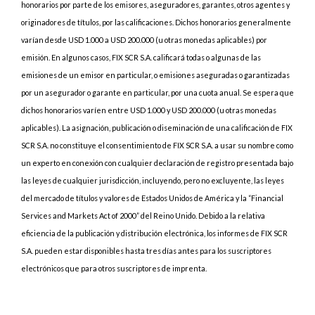
honorarios por parte de los emisores, aseguradores, garantes, otros agentes y
originadores de títulos, por las calificaciones. Dichos honorarios generalmente
varían desde USD 1.000 a USD 200.000 (u otras monedas aplicables) por
emisión. En algunos casos, FIX SCR S.A. calificará todas o algunas de las
emisiones de un emisor en particular, o emisiones aseguradas o garantizadas
por un asegurador o garante en particular, por una cuota anual. Se espera que
dichos honorarios varíen entre USD 1.000 y USD 200.000 (u otras monedas
aplicables). La asignación, publicación o diseminación de una calificación de FIX
SCR S.A. no constituye el consentimiento de FIX SCR S.A. a usar su nombre como
un experto en conexión con cualquier declaración de registro presentada bajo
las leyes de cualquier jurisdicción, incluyendo, pero no excluyente, las leyes
del mercado de títulos y valores de Estados Unidos de América y la “Financial
Services and Markets Act of 2000” del Reino Unido. Debido a la relativa
eficiencia de la publicación y distribución electrónica, los informes de FIX SCR
S.A. pueden estar disponibles hasta tres días antes para los suscriptores
electrónicos que para otros suscriptores de imprenta.