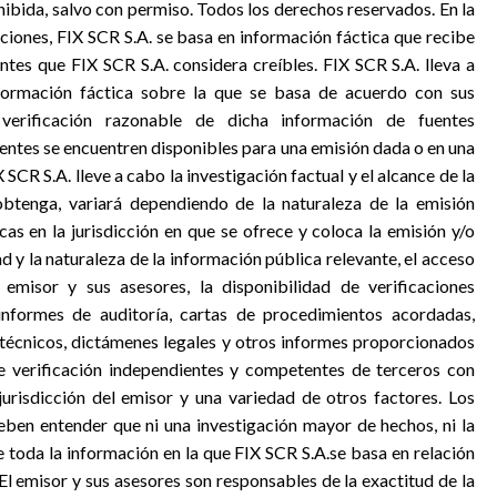
hibida, salvo con permiso. Todos los derechos reservados. En la
aciones, FIX SCR S.A. se basa en información fáctica que recibe
ntes que FIX SCR S.A. considera creíbles. FIX SCR S.A. lleva a
formación fáctica sobre la que se basa de acuerdo con sus
 verificación razonable de dicha información de fuentes
uentes se encuentren disponibles para una emisión dada o en una
SCR S.A. lleve a cabo la investigación factual y el alcance de la
obtenga, variará dependiendo de la naturaleza de la emisión
icas en la jurisdicción en que se ofrece y coloca la emisión y/o
d y la naturaleza de la información pública relevante, el acceso
 emisor y sus asesores, la disponibilidad de verificaciones
informes de auditoría, cartas de procedimientos acordadas,
s técnicos, dictámenes legales y otros informes proporcionados
de verificación independientes y competentes de terceros con
 jurisdicción del emisor y una variedad de otros factores. Los
deben entender que ni una investigación mayor de hechos, ni la
e toda la información en la que FIX SCR S.A.se basa en relación
El emisor y sus asesores son responsables de la exactitud de la