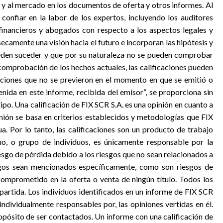
 y al mercado en los documentos de oferta y otros informes. Al
 confiar en la labor de los expertos, incluyendo los auditores
financieros y abogados con respecto a los aspectos legales y
nsecamente una visión hacia el futuro e incorporan las hipótesis y
eden suceder y que por su naturaleza no se pueden comprobar
comprobación de los hechos actuales, las calificaciones pueden
iciones que no se previeron en el momento en que se emitió o
enida en este informe, recibida del emisor”, se proporciona sin
ipo. Una calificación de FIX SCR S.A. es una opinión en cuanto a
pinión se basa en criterios establecidos y metodologías que FIX
a. Por lo tanto, las calificaciones son un producto de trabajo
uo, o grupo de individuos, es únicamente responsable por la
riesgo de pérdida debido a los riesgos que no sean relacionados a
sgos sean mencionados específicamente, como son riesgos de
omprometido en la oferta o venta de ningún título. Todos los
partida. Los individuos identificados en un informe de FIX SCR
individualmente responsables por, las opiniones vertidas en él.
opósito de ser contactados. Un informe con una calificación de