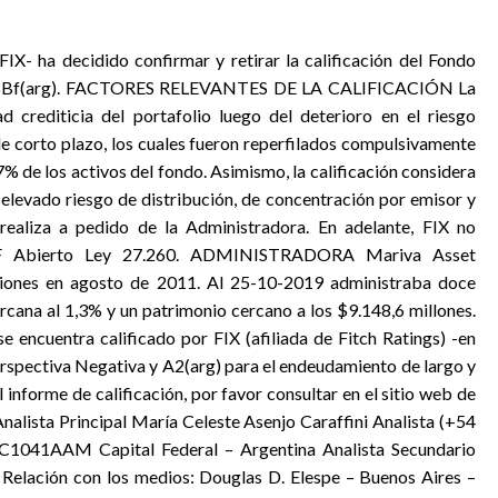
 FIX- ha decidido confirmar y retirar la calificación del Fondo
 BBBf(arg). FACTORES RELEVANTES DE LA CALIFICACIÓN La
d crediticia del portafolio luego del deterioro en el riesgo
 de corto plazo, los cuales fueron reperfilados compulsivamente
,7% de los activos del fondo. Asimismo, la calificación considera
 elevado riesgo de distribución, de concentración por emisor y
e realiza a pedido de la Administradora. En adelante, FIX no
MAF Abierto Ley 27.260. ADMINISTRADORA Mariva Asset
aciones en agosto de 2011. Al 25-10-2019 administraba doce
rcana al 1,3% y un patrimonio cercano a los $9.148,6 millones.
e encuentra calificado por FIX (afiliada de Fitch Ratings) -en
Perspectiva Negativa y A2(arg) para el endeudamiento de largo y
informe de calificación, por favor consultar en el sitio web de
Analista Principal María Celeste Asenjo Caraffini Analista (+54
C1041AAM Capital Federal – Argentina Analista Secundario
Relación con los medios: Douglas D. Elespe – Buenos Aires –