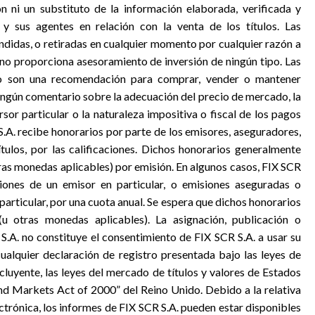
 ni un substituto de la información elaborada, verificada y
 y sus agentes en relación con la venta de los títulos. Las
ndidas, o retiradas en cualquier momento por cualquier razón a
 no proporciona asesoramiento de inversión de ningún tipo. Las
 no son una recomendación para comprar, vender o mantener
 ningún comentario sobre la adecuación del precio de mercado, la
rsor particular o la naturaleza impositiva o fiscal de los pagos
 S.A. recibe honorarios por parte de los emisores, aseguradores,
ítulos, por las calificaciones. Dichos honorarios generalmente
as monedas aplicables) por emisión. En algunos casos, FIX SCR
siones de un emisor en particular, o emisiones aseguradas o
articular, por una cuota anual. Se espera que dichos honorarios
 otras monedas aplicables). La asignación, publicación o
S.A. no constituye el consentimiento de FIX SCR S.A. a usar su
lquier declaración de registro presentada bajo las leyes de
xcluyente, las leyes del mercado de títulos y valores de Estados
and Markets Act of 2000” del Reino Unido. Debido a la relativa
ectrónica, los informes de FIX SCR S.A. pueden estar disponibles