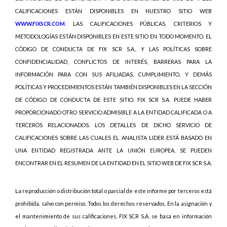
CALIFICACIONES ESTÁN DISPONIBLES EN NUESTRO SITIO WEB
WWW.FIXSCR.COM
. LAS CALIFICACIONES PÚBLICAS, CRITERIOS Y
METODOLOGÍAS ESTÁN DISPONIBLES EN ESTE SITIO EN TODO MOMENTO. EL
CÓDIGO DE CONDUCTA DE FIX SCR S.A., Y LAS POLÍTICAS SOBRE
CONFIDENCIALIDAD, CONFLICTOS DE INTERÉS, BARRERAS PARA LA
INFORMACIÓN PARA CON SUS AFILIADAS, CUMPLIMIENTO, Y DEMÁS
POLÍTICAS Y PROCEDIMIENTOS ESTÁN TAMBIÉN DISPONIBLES EN LA SECCIÓN
DE CÓDIGO DE CONDUCTA DE ESTE SITIO. FIX SCR S.A. PUEDE HABER
PROPORCIONADO OTRO SERVICIO ADMISIBLE A LA ENTIDAD CALIFICADA O A
TERCEROS RELACIONADOS. LOS DETALLES DE DICHO SERVICIO DE
CALIFICACIONES SOBRE LAS CUALES EL ANALISTA LIDER ESTÁ BASADO EN
UNA ENTIDAD REGISTRADA ANTE LA UNIÓN EUROPEA, SE PUEDEN
ENCONTRAR EN EL RESUMEN DE LA ENTIDAD EN EL SITIO WEB DE FIX SCR S.A.
La reproducción o distribución total o parcial de este informe por terceros está
prohibida, salvo con permiso. Todos los derechos reservados. En la asignación y
el mantenimiento de sus calificaciones, FIX SCR S.A. se basa en información