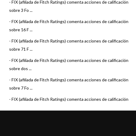
- GPS Fixed Income
-
FIX (afiliada de Fitch Ratings) comenta acciones de calificación
sobre 3 Fo ...
- Grupo SS S.A.S.G.F.C.I.
-
FIX (afiliada de Fitch Ratings) comenta acciones de calificación
- ICBC Investments Argentina S.A.S.G.F.C.I.
sobre 16 F ...
- Mega QM S.A.
-
FIX (afiliada de Fitch Ratings) comenta acciones de calificación
sobre 71 F ...
- Nuevo Chaco Fondos S.A.S.G.F.C.I.
-
FIX (afiliada de Fitch Ratings) comenta acciones de calificación
- Quiron Asset Management S.A.
sobre dos ...
- SBS Asset Management SASGFCI
-
FIX (afiliada de Fitch Ratings) comenta acciones de calificación
- Southern Trust S.G.F.C.I.S.A.
sobre 7 Fo ...
-
FIX (afiliada de Fitch Ratings) comenta acciones de calificación
sobre 22 F ...
-
FIX (afiliada de Fitch Ratings) asigna calificación al Fondo
Argenfunds Liq ...