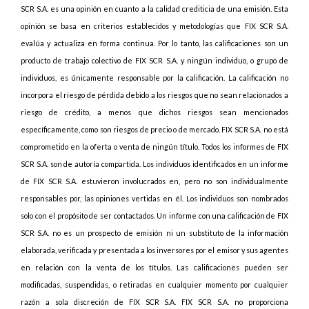
SCR S.A. es una opinión en cuanto a la calidad crediticia de una emisión. Esta
opinión se basa en criterios establecidos y metodologías que FIX SCR S.A.
evalúa y actualiza en forma continua. Por lo tanto, las calificaciones son un
producto de trabajo colectivo de FIX SCR S.A. y ningún individuo, o grupo de
individuos, es únicamente responsable por la calificación. La calificación no
incorpora el riesgo de pérdida debido a los riesgos que no sean relacionados a
riesgo de crédito, a menos que dichos riesgos sean mencionados
específicamente, como son riesgos de precio o de mercado. FIX SCR S.A. no está
comprometido en la oferta o venta de ningún título. Todos los informes de FIX
SCR S.A. son de autoría compartida. Los individuos identificados en un informe
de FIX SCR S.A. estuvieron involucrados en, pero no son individualmente
responsables por, las opiniones vertidas en él. Los individuos son nombrados
solo con el propósito de ser contactados. Un informe con una calificación de FIX
SCR S.A. no es un prospecto de emisión ni un substituto de la información
elaborada, verificada y presentada a los inversores por el emisor y sus agentes
en relación con la venta de los títulos. Las calificaciones pueden ser
modificadas, suspendidas, o retiradas en cualquier momento por cualquier
razón a sola discreción de FIX SCR S.A. FIX SCR S.A. no proporciona