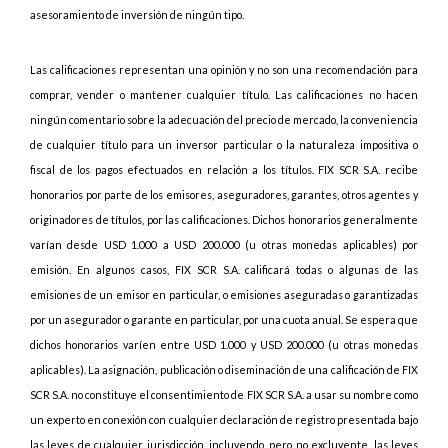
asesoramiento de inversión de ningún tipo.
Las calificaciones representan una opinión y no son una recomendación para
comprar, vender o mantener cualquier título. Las calificaciones no hacen
ningún comentario sobre la adecuación del precio de mercado, la conveniencia
de cualquier título para un inversor particular o la naturaleza impositiva o
fiscal de los pagos efectuados en relación a los títulos. FIX SCR S.A. recibe
honorarios por parte de los emisores, aseguradores, garantes, otros agentes y
originadores de títulos, por las calificaciones. Dichos honorarios generalmente
varían desde USD 1.000 a USD 200.000 (u otras monedas aplicables) por
emisión. En algunos casos, FIX SCR S.A. calificará todas o algunas de las
emisiones de un emisor en particular, o emisiones aseguradas o garantizadas
por un asegurador o garante en particular, por una cuota anual. Se espera que
dichos honorarios varíen entre USD 1.000 y USD 200.000 (u otras monedas
aplicables). La asignación, publicación o diseminación de una calificación de FIX
SCR S.A. no constituye el consentimiento de FIX SCR S.A. a usar su nombre como
un experto en conexión con cualquier declaración de registro presentada bajo
las leyes de cualquier jurisdicción, incluyendo, pero no excluyente, las leyes