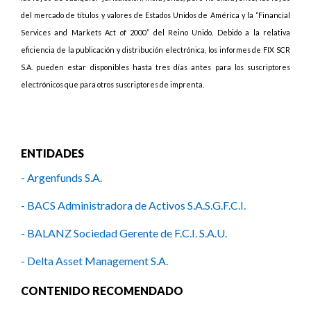
del mercado de títulos y valores de Estados Unidos de América y la “Financial
Services and Markets Act of 2000” del Reino Unido. Debido a la relativa
eficiencia de la publicación y distribución electrónica, los informes de FIX SCR
S.A. pueden estar disponibles hasta tres días antes para los suscriptores
electrónicos que para otros suscriptores de imprenta.
ENTIDADES
- Argenfunds S.A.
- BACS Administradora de Activos S.A.S.G.F.C.I.
- BALANZ Sociedad Gerente de F.C.I. S.A.U.
- Delta Asset Management S.A.
- FIRST CAPITAL MARKETS S.A.
CONTENIDO RECOMENDADO