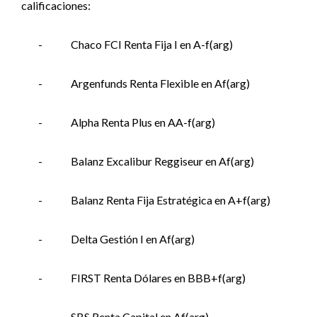
calificaciones:
-
Chaco FCI Renta Fija I en A-f(arg)
-
Argenfunds Renta Flexible en Af(arg)
-
Alpha Renta Plus en AA-f(arg)
-
Balanz Excalibur Reggiseur en Af(arg)
-
Balanz Renta Fija Estratégica en A+f(arg)
-
Delta Gestión I en Af(arg)
-
FIRST Renta Dólares en BBB+f(arg)
-
SBS Renta Capital en Af(arg)