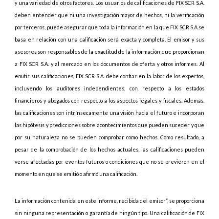
y una variedad de otros factores. Los usuarios de calificaciones de FIX SCR S.A.
deben entender que ni una investigación mayor de hechos, ni la verificación
por terceros, puede asegurar que toda la información en la que FIX SCR S.A.se
basa en relación con una calificación será exacta y completa. El emisor y sus
asesores son responsables de la exactitud de la información que proporcionan
a FIX SCR S.A. y al mercado en los documentos de oferta y otros informes. Al
emitir sus calificaciones, FIX SCR S.A. debe confiar en la labor de los expertos,
incluyendo los auditores independientes, con respecto a los estados
financieros y abogados con respecto a los aspectos legales y fiscales. Además,
las calificaciones son intrínsecamente una visión hacia el futuro e incorporan
las hipótesis y predicciones sobre acontecimientos que pueden suceder y que
por su naturaleza no se pueden comprobar como hechos. Como resultado, a
pesar de la comprobación de los hechos actuales, las calificaciones pueden
verse afectadas por eventos futuros o condiciones que no se previeron en el
momento en que se emitió o afirmó una calificación.
La información contenida en este informe, recibida del emisor”, se proporciona
sin ninguna representación o garantía de ningún tipo. Una calificación de FIX