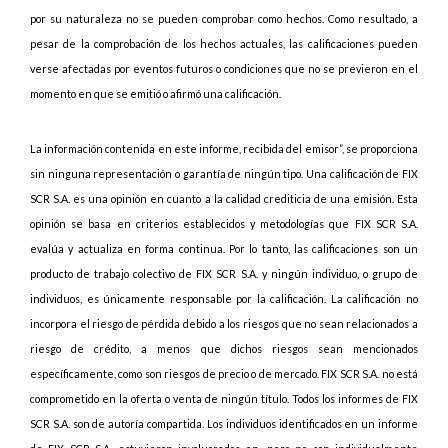
por su naturaleza no se pueden comprobar como hechos. Como resultado, a
pesar de la comprobación de los hechos actuales, las calificaciones pueden
verse afectadas por eventos futuros o condiciones que no se previeron en el
momento en que se emitió o afirmó una calificación.
La información contenida en este informe, recibida del emisor”, se proporciona
sin ninguna representación o garantía de ningún tipo. Una calificación de FIX
SCR S.A. es una opinión en cuanto a la calidad crediticia de una emisión. Esta
opinión se basa en criterios establecidos y metodologías que FIX SCR S.A.
evalúa y actualiza en forma continua. Por lo tanto, las calificaciones son un
producto de trabajo colectivo de FIX SCR S.A. y ningún individuo, o grupo de
individuos, es únicamente responsable por la calificación. La calificación no
incorpora el riesgo de pérdida debido a los riesgos que no sean relacionados a
riesgo de crédito, a menos que dichos riesgos sean mencionados
específicamente, como son riesgos de precio o de mercado. FIX SCR S.A. no está
comprometido en la oferta o venta de ningún título. Todos los informes de FIX
SCR S.A. son de autoría compartida. Los individuos identificados en un informe