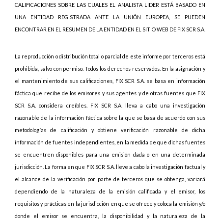
CALIFICACIONES SOBRE LAS CUALES EL ANALISTA LIDER ESTÁ BASADO EN
UNA ENTIDAD REGISTRADA ANTE LA UNIÓN EUROPEA, SE PUEDEN
ENCONTRAR EN EL RESUMEN DE LA ENTIDAD EN EL SITIO WEB DE FIX SCR S.A.
La reproducción o distribución total o parcial de este informe por terceros está
prohibida, salvo con permiso. Todos los derechos reservados. En la asignación y
el mantenimiento de sus calificaciones, FIX SCR S.A. se basa en información
fáctica que recibe de los emisores y sus agentes y de otras fuentes que FIX
SCR S.A. considera creíbles. FIX SCR S.A. lleva a cabo una investigación
razonable de la información fáctica sobre la que se basa de acuerdo con sus
metodologías de calificación y obtiene verificación razonable de dicha
información de fuentes independientes, en la medida de que dichas fuentes
se encuentren disponibles para una emisión dada o en una determinada
jurisdicción. La forma en que FIX SCR S.A. lleve a cabo la investigación factual y
el alcance de la verificación por parte de terceros que se obtenga, variará
dependiendo de la naturaleza de la emisión calificada y el emisor, los
requisitos y prácticas en la jurisdicción en que se ofrece y coloca la emisión y/o
donde el emisor se encuentra, la disponibilidad y la naturaleza de la