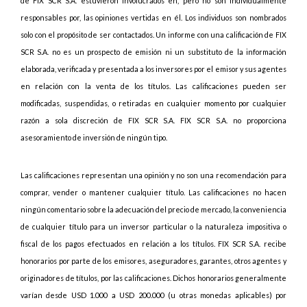
de FIX SCR S.A. estuvieron involucrados en, pero no son individualmente
responsables por, las opiniones vertidas en él. Los individuos son nombrados
solo con el propósito de ser contactados. Un informe con una calificación de FIX
SCR S.A. no es un prospecto de emisión ni un substituto de la información
elaborada, verificada y presentada a los inversores por el emisor y sus agentes
en relación con la venta de los títulos. Las calificaciones pueden ser
modificadas, suspendidas, o retiradas en cualquier momento por cualquier
razón a sola discreción de FIX SCR S.A. FIX SCR S.A. no proporciona
asesoramiento de inversión de ningún tipo.
Las calificaciones representan una opinión y no son una recomendación para
comprar, vender o mantener cualquier título. Las calificaciones no hacen
ningún comentario sobre la adecuación del precio de mercado, la conveniencia
de cualquier título para un inversor particular o la naturaleza impositiva o
fiscal de los pagos efectuados en relación a los títulos. FIX SCR S.A. recibe
honorarios por parte de los emisores, aseguradores, garantes, otros agentes y
originadores de títulos, por las calificaciones. Dichos honorarios generalmente
varían desde USD 1.000 a USD 200.000 (u otras monedas aplicables) por