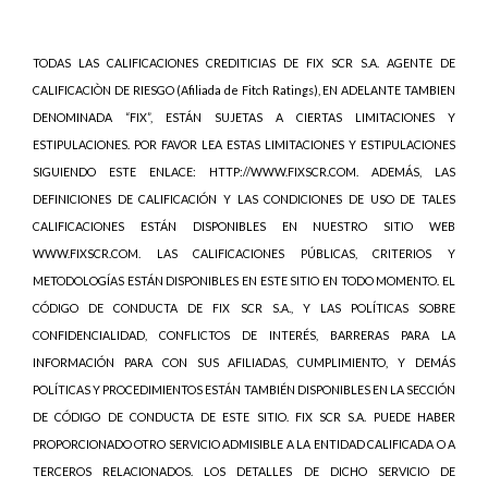
TODAS LAS CALIFICACIONES CREDITICIAS DE FIX SCR S.A. AGENTE DE
CALIFICACIÒN DE RIESGO (Afiliada de Fitch Ratings), EN ADELANTE TAMBIEN
DENOMINADA “FIX”, ESTÁN SUJETAS A CIERTAS LIMITACIONES Y
ESTIPULACIONES. POR FAVOR LEA ESTAS LIMITACIONES Y ESTIPULACIONES
SIGUIENDO ESTE ENLACE: HTTP://WWW.FIXSCR.COM. ADEMÁS, LAS
DEFINICIONES DE CALIFICACIÓN Y LAS CONDICIONES DE USO DE TALES
CALIFICACIONES ESTÁN DISPONIBLES EN NUESTRO SITIO WEB
WWW.FIXSCR.COM. LAS CALIFICACIONES PÚBLICAS, CRITERIOS Y
METODOLOGÍAS ESTÁN DISPONIBLES EN ESTE SITIO EN TODO MOMENTO. EL
CÓDIGO DE CONDUCTA DE FIX SCR S.A., Y LAS POLÍTICAS SOBRE
CONFIDENCIALIDAD, CONFLICTOS DE INTERÉS, BARRERAS PARA LA
INFORMACIÓN PARA CON SUS AFILIADAS, CUMPLIMIENTO, Y DEMÁS
POLÍTICAS Y PROCEDIMIENTOS ESTÁN TAMBIÉN DISPONIBLES EN LA SECCIÓN
DE CÓDIGO DE CONDUCTA DE ESTE SITIO. FIX SCR S.A. PUEDE HABER
PROPORCIONADO OTRO SERVICIO ADMISIBLE A LA ENTIDAD CALIFICADA O A
TERCEROS RELACIONADOS. LOS DETALLES DE DICHO SERVICIO DE