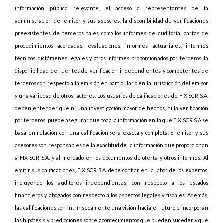
información pública relevante, el acceso a representantes de la
administración del emisor y sus asesores, la disponibilidad de verificaciones
preexistentes de terceros tales como los informes de auditoría, cartas de
procedimientos acordadas, evaluaciones, informes actuariales, informes
técnicos, dictámenes legales y otros informes proporcionados por terceros, la
disponibilidad de fuentes de verificación independientes y competentes de
terceros con respecto a la emisión en particular o en la jurisdicción del emisor
y una variedad de otros factores. Los usuarios de calificaciones de FIX SCR S.A.
deben entender que ni una investigación mayor de hechos, ni la verificación
por terceros, puede asegurar que toda la información en la que FIX SCR S.A.se
basa en relación con una calificación será exacta y completa. El emisor y sus
asesores son responsables de la exactitud de la información que proporcionan
a FIX SCR S.A. y al mercado en los documentos de oferta y otros informes. Al
emitir sus calificaciones, FIX SCR S.A. debe confiar en la labor de los expertos,
incluyendo los auditores independientes, con respecto a los estados
financieros y abogados con respecto a los aspectos legales y fiscales. Además,
las calificaciones son intrínsecamente una visión hacia el futuro e incorporan
las hipótesis y predicciones sobre acontecimientos que pueden suceder y que