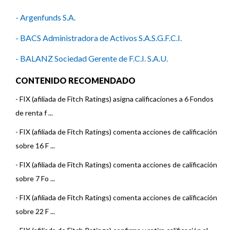
- Argenfunds S.A.
- BACS Administradora de Activos S.A.S.G.F.C.I.
- BALANZ Sociedad Gerente de F.C.I. S.A.U.
- Bancor Fondos Sociedad Gerente de Fondos Comunes de
CONTENIDO RECOMENDADO
Inversión S.A.U.
-
FIX (afiliada de Fitch Ratings) asigna calificaciones a 6 Fondos
- BMA Asset Management SAU
de renta f ...
-
FIX (afiliada de Fitch Ratings) comenta acciones de calificación
- Delta Asset Management S.A.
sobre 16 F ...
- ICBC Investments Argentina S.A.S.G.F.C.I.
-
FIX (afiliada de Fitch Ratings) comenta acciones de calificación
- Ciclo Nova Asset Management S.A.
sobre 7 Fo ...
- Macro Fondos S.G.F.C.I.S.A.
-
FIX (afiliada de Fitch Ratings) comenta acciones de calificación
sobre 22 F ...
- Max Capital Asset Management S.A.