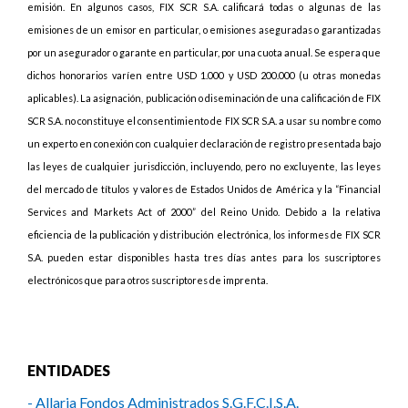
emisión. En algunos casos, FIX SCR S.A. calificará todas o algunas de las
emisiones de un emisor en particular, o emisiones aseguradas o garantizadas
por un asegurador o garante en particular, por una cuota anual. Se espera que
dichos honorarios varíen entre USD 1.000 y USD 200.000 (u otras monedas
aplicables). La asignación, publicación o diseminación de una calificación de FIX
SCR S.A. no constituye el consentimiento de FIX SCR S.A. a usar su nombre como
un experto en conexión con cualquier declaración de registro presentada bajo
las leyes de cualquier jurisdicción, incluyendo, pero no excluyente, las leyes
del mercado de títulos y valores de Estados Unidos de América y la “Financial
Services and Markets Act of 2000” del Reino Unido. Debido a la relativa
eficiencia de la publicación y distribución electrónica, los informes de FIX SCR
S.A. pueden estar disponibles hasta tres días antes para los suscriptores
electrónicos que para otros suscriptores de imprenta.
ENTIDADES
- Allaria Fondos Administrados S.G.F.C.I.S.A.