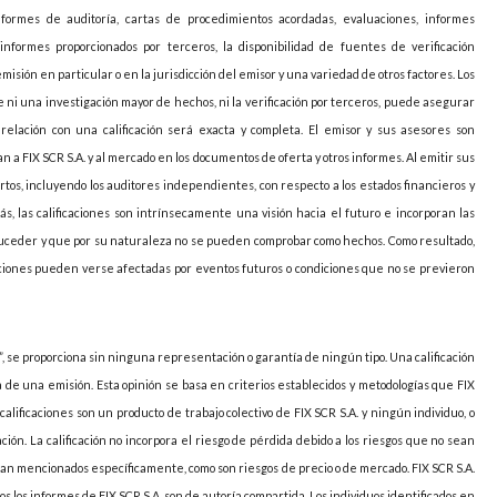
nformes de auditoría, cartas de procedimientos acordadas, evaluaciones, informes
informes proporcionados por terceros, la disponibilidad de fuentes de verificación
sión en particular o en la jurisdicción del emisor y una variedad de otros factores. Los
 ni una investigación mayor de hechos, ni la verificación por terceros, puede asegurar
elación con una calificación será exacta y completa. El emisor y sus asesores son
 a FIX SCR S.A. y al mercado en los documentos de oferta y otros informes. Al emitir sus
pertos, incluyendo los auditores independientes, con respecto a los estados financieros y
ás, las calificaciones son intrínsecamente una visión hacia el futuro e incorporan las
uceder y que por su naturaleza no se pueden comprobar como hechos. Como resultado,
caciones pueden verse afectadas por eventos futuros o condiciones que no se previeron
, se proporciona sin ninguna representación o garantía de ningún tipo. Una calificación
ia de una emisión. Esta opinión se basa en criterios establecidos y metodologías que FIX
 calificaciones son un producto de trabajo colectivo de FIX SCR S.A. y ningún individuo, o
ción. La calificación no incorpora el riesgo de pérdida debido a los riesgos que no sean
sean mencionados específicamente, como son riesgos de precio o de mercado. FIX SCR S.A.
s los informes de FIX SCR S.A. son de autoría compartida. Los individuos identificados en