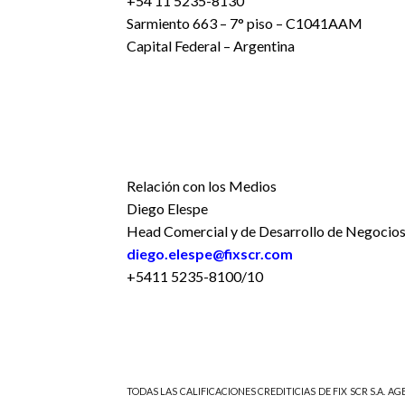
+54 11 5235-8130
Sarmiento 663 – 7° piso – C1041AAM
Capital Federal – Argentina
Relación con los Medios
Diego Elespe
Head Comercial y de Desarrollo de Negocio
diego.elespe@fixscr.com
+5411 5235-8100/10
TODAS LAS CALIFICACIONES CREDITICIAS DE FIX SCR S.A. AGE