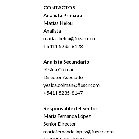
CONTACTOS
Analista Principal
Matías Helou
Analista
matias.helou@fixscr.com
+5411 5235-8128
Analista Secundario
Yesica Colman
Director Asociado
yesica.colman@fixscr.com
+5411 5235-8147
Responsable del Sector
María Fernanda López
Senior Director
mariafernanda.lopez@fixscr.com