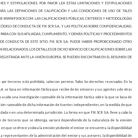
NES Y ESTIPULACIONES. POR FAVOR LEA ESTAS LIMITACIONES Y ESTIPULACIONES
ÁS, LAS DEFINICIONES DE CALIFICACIÓN Y LAS CONDICIONES DE USO DE TALES
EB WWW.FIXSCR.COM. LAS CALIFICACIONES PÚBLICAS, CRITERIOS Y METODOLOGÍAS
ÓDIGO DE CONDUCTA DE FIX SCR S.A., Y LAS POLÍTICAS SOBRE CONFIDENCIALIDAD,
 PARA CON SUS AFILIADAS, CUMPLIMIENTO, Y DEMÁS POLÍTICAS Y PROCEDIMIENTOS
DE CONDUCTA DE ESTE SITIO. FIX SCR S.A. PUEDE HABER PROPORCIONADO OTRO
OS RELACIONADOS. LOS DETALLES DE DICHO SERVICIO DE CALIFICACIONES SOBRE LAS
 REGISTRADA ANTE LA UNIÓN EUROPEA, SE PUEDEN ENCONTRAR EN EL RESUMEN DE
e por terceros está prohibida, salvo con permiso. Todos los derechos reservados. En la
S.A. se basa en información fáctica que recibe de los emisores y sus agentes y de otras
va a cabo una investigación razonable de la información fáctica sobre la que se basa de
icación razonable de dicha información de fuentes independientes, en la medida de que
ada o en una determinada jurisdicción. La forma en que FIX SCR S.A. lleve a cabo la
arte de terceros que se obtenga, variará dependiendo de la naturaleza de la emisión
ión en que se ofrece y coloca la emisión y/o donde el emisor se encuentra, la disponibilidad
o a representantes de la administración del emisor y sus asesores, la disponibilidad de