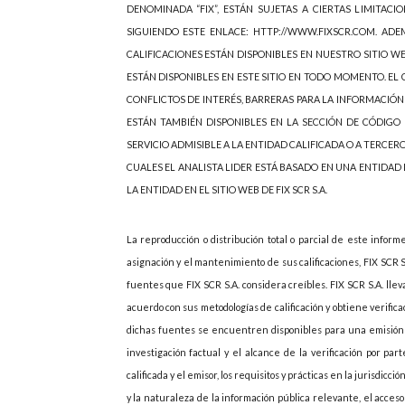
DENOMINADA “FIX”, ESTÁN SUJETAS A CIERTAS LIMITACIO
SIGUIENDO ESTE ENLACE: HTTP://WWW.FIXSCR.COM. ADEM
CALIFICACIONES ESTÁN DISPONIBLES EN NUESTRO SITIO W
ESTÁN DISPONIBLES EN ESTE SITIO EN TODO MOMENTO. EL C
CONFLICTOS DE INTERÉS, BARRERAS PARA LA INFORMACIÓN
ESTÁN TAMBIÉN DISPONIBLES EN LA SECCIÓN DE CÓDIGO 
SERVICIO ADMISIBLE A LA ENTIDAD CALIFICADA O A TERCER
CUALES EL ANALISTA LIDER ESTÁ BASADO EN UNA ENTIDAD
LA ENTIDAD EN EL SITIO WEB DE FIX SCR S.A.
La reproducción o distribución total o parcial de este inform
asignación y el mantenimiento de sus calificaciones, FIX SCR 
fuentes que FIX SCR S.A. considera creíbles. FIX SCR S.A. lle
acuerdo con sus metodologías de calificación y obtiene verif
dichas fuentes se encuentren disponibles para una emisión d
investigación factual y el alcance de la verificación por p
calificada y el emisor, los requisitos y prácticas en la jurisdicc
y la naturaleza de la información pública relevante, el acces