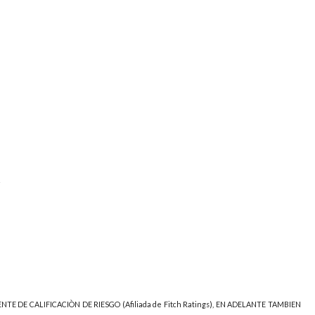
s
NTE DE CALIFICACIÒN DE RIESGO (Afiliada de Fitch Ratings), EN ADELANTE TAMBIEN