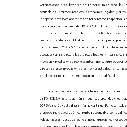
verificaciones preexistentes de terceros tales como los i
actuariales, informes técnicos, dictámenes legales y otros 
independientes y competentes de terceros con respecto a la emi
usuarios de calificaciones de FIX SCR S.A. deben entender que
que toda la información en la que FIX SCR S.A.se basa en r
responsables de la exactitud de la información que proporcionan
calificaciones, FIX SCR S.A. debe confiar en la labor de los ex
abogados con respecto a los aspectos legales y fiscales. Adem
hipótesis y predicciones sobre acontecimientos que pueden s
a pesar de la comprobación de los hechos actuales, las califi
en el momento en que se emitió o afirmó una calificación.
La información contenida en este informe, recibida del emisor”
de FIX SCR S.A. es una opinión en cuanto a la calidad creditic
SCR S.A. evalúa y actualiza en forma continua. Por lo tanto, las
grupo de individuos, es únicamente responsable por la califica
relacionados a riesgo de crédito, a menos que dichos riesgos 
no está comprometido en la oferta o venta de ningún título. Todo