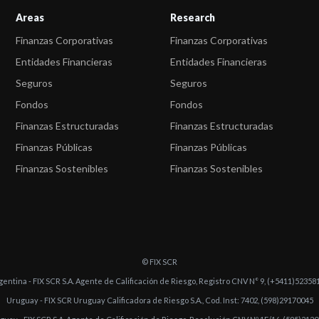
Areas
Research
Finanzas Corporativas
Finanzas Corporativas
Entidades Financieras
Entidades Financieras
Seguros
Seguros
Fondos
Fondos
Finanzas Estructuradas
Finanzas Estructuradas
Finanzas Públicas
Finanzas Públicas
Finanzas Sostenibles
Finanzas Sostenibles
© FIX SCR
gentina - FIX SCR S.A. Agente de Calificación de Riesgo, Registro CNV N° 9, (+5411)52358
Uruguay - FIX SCR Uruguay Calificadora de Riesgo S.A., Cod. Inst: 7402, (598)29170045