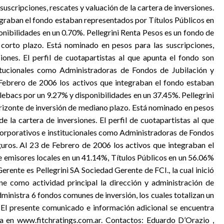
uscripciones, rescates y valuación de la cartera de inversiones.
egraban el fondo estaban representados por Títulos Públicos en
onibilidades en un 0.70%. Pellegrini Renta Pesos es un fondo de
 corto plazo. Está nominado en pesos para las suscripciones,
siones. El perfil de cuotapartistas al que apunta el fondo son
stitucionales como Administradoras de Fondos de Jubilación y
Febrero de 2006 los activos que integraban el fondo estaban
lebacs por un 9.27% y disponibilidades en un 37.45%. Pellegrini
orizonte de inversión de mediano plazo. Está nominado en pesos
de la cartera de inversiones. El perfil de cuotapartistas al que
 corporativos e institucionales como Administradoras de Fondos
uros. Al 23 de Febrero de 2006 los activos que integraban el
 emisores locales en un 41.14%, Títulos Públicos en un 56.06%
erente es Pellegrini SA Sociedad Gerente de FCI., la cual inició
e como actividad principal la dirección y administración de
inistra 6 fondos comunes de inversión, los cuales totalizan un
 El presente comunicado e información adicional se encuentra
na en www.fitchratings.com.ar. Contactos: Eduardo D’Orazio ,